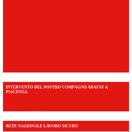
INTERVENTO DEL NOSTRO COMPAGNO ARAFAT A
PIACENZA.
https://www.facebook.com/share/v/16F2CWAw7M/?
mibextid=WC7FNe
RETE NAZIONALE LAVORO SICURO