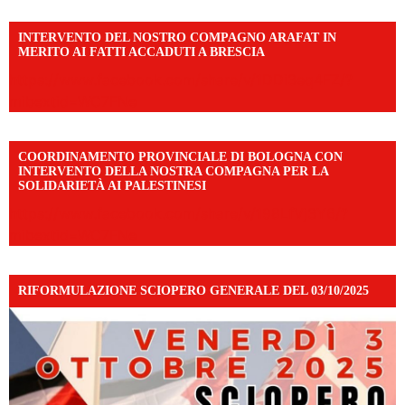
INTERVENTO DEL NOSTRO COMPAGNO ARAFAT IN
MERITO AI FATTI ACCADUTI A BRESCIA
https://www.facebook.com/share/v/1DDi3eq4FZ/?
mibextid=WC7FNe
COORDINAMENTO PROVINCIALE DI BOLOGNA CON
INTERVENTO DELLA NOSTRA COMPAGNA PER LA
SOLIDARIETÀ AI PALESTINESI
https://www.facebook.com/share/v/198LfVj3Y6/?
mibextid=WC7FNe
RIFORMULAZIONE SCIOPERO GENERALE DEL 03/10/2025