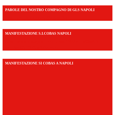
PAROLE DEL NOSTRO COMPAGNO DI GLS NAPOLI
https://vm.tiktok.com/ZNd9eE3RH/
MANIFESTAZIONE S.I.COBAS NAPOLI
https://www.instagram.com/reel/DMAkE-siQw6/?
igsh=NmQ2Y3R5M3ZqcmJo
MANIFESTAZIONE SI COBAS A NAPOLI