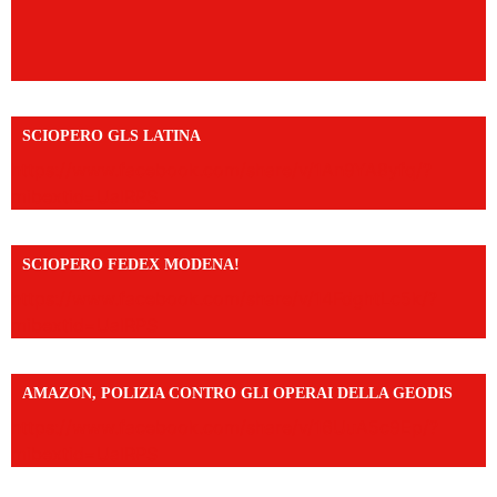
SCIOPERO GLS LATINA
https://www.facebook.com/share/v/1An9YA8yfq/?
mibextid=UalRPS
SCIOPERO FEDEX MODENA!
https://www.facebook.com/share/v/14FdghtLc5k/?
mibextid=UalRPS
AMAZON, POLIZIA CONTRO GLI OPERAI DELLA GEODIS
https://www.facebook.com/share/v/16UuA5c9Ep/?
mibextid=UalRPS