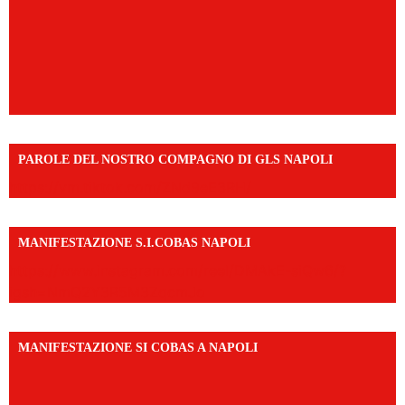
PAROLE DEL NOSTRO COMPAGNO DI GLS NAPOLI
https://vm.tiktok.com/ZNd9eE3RH/
MANIFESTAZIONE S.I.COBAS NAPOLI
https://www.instagram.com/reel/DMAkE-siQw6/?
igsh=NmQ2Y3R5M3ZqcmJo
MANIFESTAZIONE SI COBAS A NAPOLI