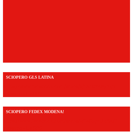
SCIOPERO GLS LATINA
https://www.facebook.com/share/v/1An9YA8yfq/?
mibextid=UalRPS
SCIOPERO FEDEX MODENA!
https://www.facebook.com/share/v/14FdghtLc5k/?
mibextid=UalRPS