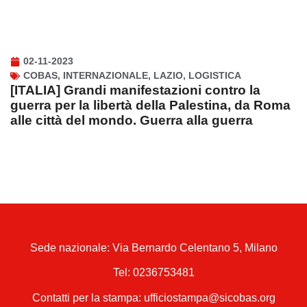
02-11-2023
COBAS
,
INTERNAZIONALE
,
LAZIO
,
LOGISTICA
[ITALIA] Grandi manifestazioni contro la
guerra per la libertà della Palestina, da Roma
alle città del mondo. Guerra alla guerra
Sede nazionale: Via Bernardo Celentano 5, Milano
Tel:
0236753481
Contatti per la stampa: ufficiostampa@sicobas.org