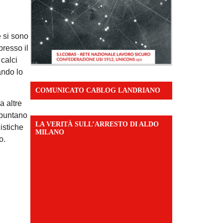
e si sono
presso il
 calci
ando lo
COMUNICATO CABLOG LANDRIANO
a altre
 puntano
LA VERITÀ SULL’ARRESTO DI ALDO
istiche
MILANO
o.