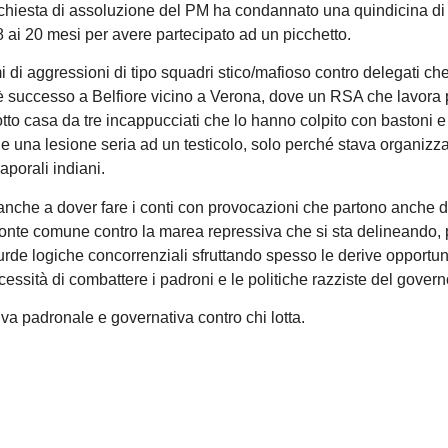
 richiesta di assoluzione del PM ha condannato una quindicina di
ai 20 mesi per avere partecipato ad un picchetto.
di aggressioni di tipo squadri stico/mafioso contro delegati ch
 è successo a Belfiore vicino a Verona, dove un RSA che lavora 
tto casa da tre incappucciati che lo hanno colpito con bastoni e
a e una lesione seria ad un testicolo, solo perché stava organizz
aporali indiani.
 anche a dover fare i conti con provocazioni che partono anche d
e fronte comune contro la marea repressiva che si sta delineando,
surde logiche concorrenziali sfruttando spesso le derive opportun
cessità di combattere i padroni e le politiche razziste del govern
siva padronale e governativa contro chi lotta.