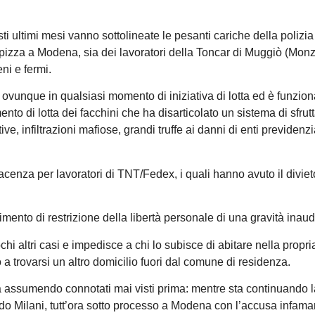
esti ultimi mesi vanno sottolineate le pesanti cariche della polizia
Italpizza a Modena, sia dei lavoratori della Toncar di Muggiò (Mon
ni e fermi.
vunque in qualsiasi momento di iniziativa di lotta ed è funzion
nto di lotta dei facchini che ha disarticolato un sistema di sfru
e, infiltrazioni mafiose, grandi truffe ai danni di enti previdenzi
acenza per lavoratori di TNT/Fedex, i quali hanno avuto il diviet
nto di restrizione della libertà personale di una gravità inaudi
chi altri casi e impedisce a chi lo subisce di abitare nella propri
 a trovarsi un altro domicilio fuori dal comune di residenza.
ta assumendo connotati mai visti prima: mentre sta continuando l
o Milani, tutt’ora sotto processo a Modena con l’accusa infama