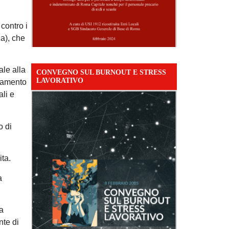
 contro i
za), che
ale alla
CONVEGNO SUL BURNOUT E STRESS
LAVORATIVO
ttamento
ali e
o di
ta.
a
a
nte di