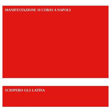
MANIFESTAZIONE SI COBAS A NAPOLI
SCIOPERO GLS LATINA
https://www.facebook.com/share/v/1An9YA8yfq/?
mibextid=UalRPS