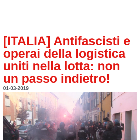
[ITALIA] Antifascisti e
operai della logistica
uniti nella lotta: non
un passo indietro!
01-03-2019