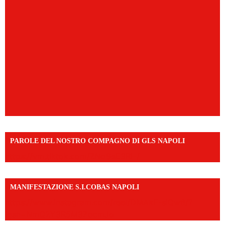
PAROLE DEL NOSTRO COMPAGNO DI GLS NAPOLI
https://vm.tiktok.com/ZNd9eE3RH/
MANIFESTAZIONE S.I.COBAS NAPOLI
https://www.instagram.com/reel/DMAkE-siQw6/?
igsh=NmQ2Y3R5M3ZqcmJo