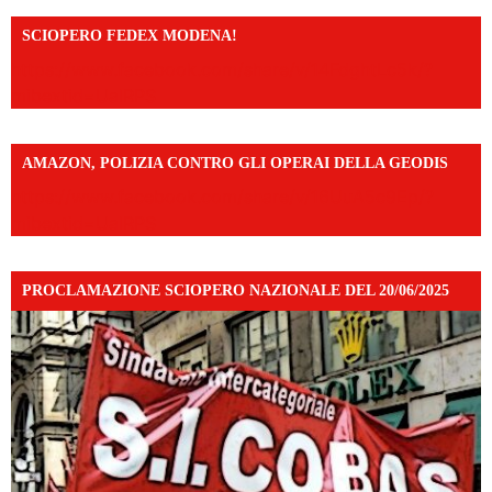
SCIOPERO FEDEX MODENA!
https://www.facebook.com/share/v/14FdghtLc5k/?
mibextid=UalRPS
AMAZON, POLIZIA CONTRO GLI OPERAI DELLA GEODIS
https://www.facebook.com/share/v/16UuA5c9Ep/?
mibextid=UalRPS
PROCLAMAZIONE SCIOPERO NAZIONALE DEL 20/06/2025