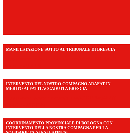
MANIFESTAZIONE SOTTO AL TRIBUNALE DI BRESCIA
https://www.facebook.com/share/r/1EMnKDDtxc/?
mibextid=UalRPS
INTERVENTO DEL NOSTRO COMPAGNO ARAFAT IN
MERITO AI FATTI ACCADUTI A BRESCIA
https://www.facebook.com/share/v/1DDi3eq4FZ/?
mibextid=WC7FNe
COORDINAMENTO PROVINCIALE DI BOLOGNA CON
INTERVENTO DELLA NOSTRA COMPAGNA PER LA
SOLIDARIETÀ AI PALESTINESI