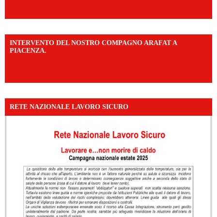
INTERVENTO DEL NOSTRO COMPAGNO ARAFAT A
PIACENZA.
https://www.facebook.com/share/v/16F2CWAw7M/?
mibextid=WC7FNe
RETE NAZIONALE LAVORO SICURO