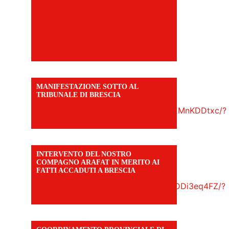
MANIFESTAZIONE SOTTO AL
TRIBUNALE DI BRESCIA
https://www.facebook.com/share/r/1EMnKDDtxc/?
mibextid=UalRPS
INTERVENTO DEL NOSTRO
COMPAGNO ARAFAT IN MERITO AI
FATTI ACCADUTI A BRESCIA
https://www.facebook.com/share/v/1DDi3eq4FZ/?
mibextid=WC7FNe