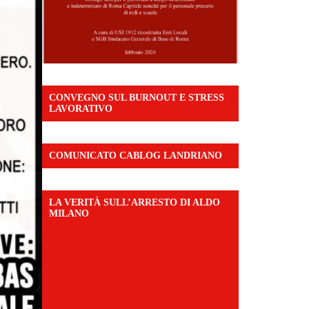
CONVEGNO SUL BURNOUT E STRESS
LAVORATIVO
COMUNICATO CABLOG LANDRIANO
LA VERITÀ SULL’ARRESTO DI ALDO
MILANO