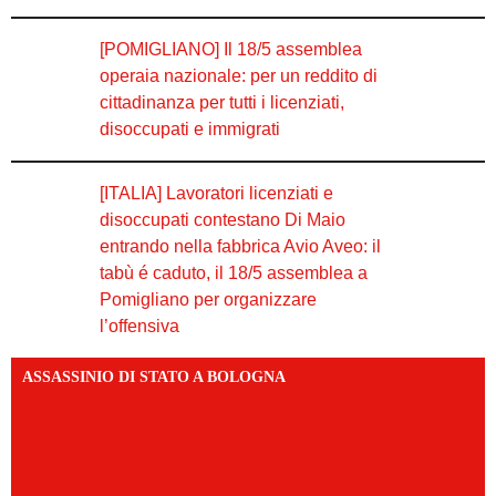
[POMIGLIANO] Il 18/5 assemblea
operaia nazionale: per un reddito di
cittadinanza per tutti i licenziati,
disoccupati e immigrati
[ITALIA] Lavoratori licenziati e
disoccupati contestano Di Maio
entrando nella fabbrica Avio Aveo: il
tabù é caduto, il 18/5 assemblea a
Pomigliano per organizzare
l’offensiva
ASSASSINIO DI STATO A BOLOGNA