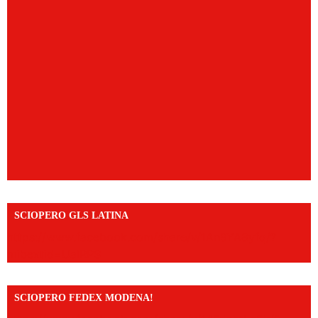
SCIOPERO GLS LATINA
https://www.facebook.com/share/v/1An9YA8yfq/?
mibextid=UalRPS
SCIOPERO FEDEX MODENA!