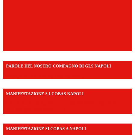
PAROLE DEL NOSTRO COMPAGNO DI GLS NAPOLI
https://vm.tiktok.com/ZNd9eE3RH/
MANIFESTAZIONE S.I.COBAS NAPOLI
https://www.instagram.com/reel/DMAkE-siQw6/?
igsh=NmQ2Y3R5M3ZqcmJo
MANIFESTAZIONE SI COBAS A NAPOLI