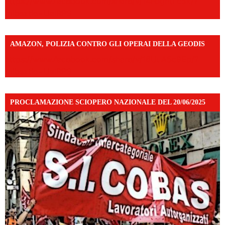
https://www.facebook.com/share/v/14FdghtLc5k/?
mibextid=UalRPS
AMAZON, POLIZIA CONTRO GLI OPERAI DELLA GEODIS
https://www.facebook.com/share/v/16UuA5c9Ep/?
mibextid=UalRPS
PROCLAMAZIONE SCIOPERO NAZIONALE DEL 20/06/2025