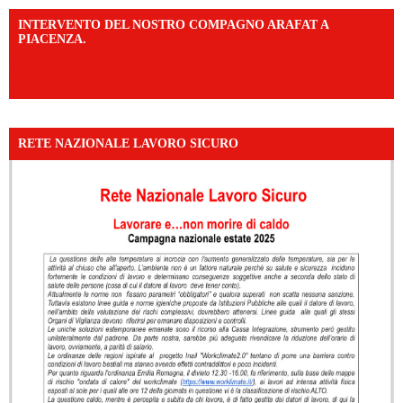
INTERVENTO DEL NOSTRO COMPAGNO ARAFAT A
PIACENZA.
https://www.facebook.com/share/v/16F2CWAw7M/?
mibextid=WC7FNe
RETE NAZIONALE LAVORO SICURO