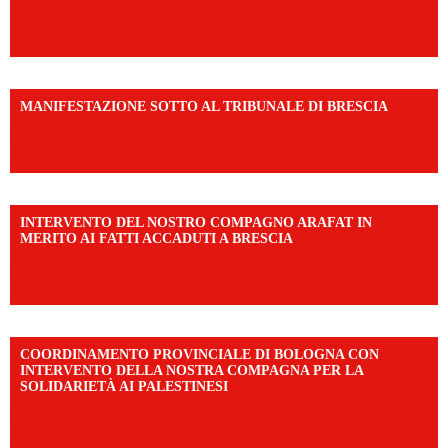
MANIFESTAZIONE SOTTO AL TRIBUNALE DI BRESCIA
https://www.facebook.com/share/r/1EMnKDDtxc/?
mibextid=UalRPS
INTERVENTO DEL NOSTRO COMPAGNO ARAFAT IN
MERITO AI FATTI ACCADUTI A BRESCIA
https://www.facebook.com/share/v/1DDi3eq4FZ/?
mibextid=WC7FNe
COORDINAMENTO PROVINCIALE DI BOLOGNA CON
INTERVENTO DELLA NOSTRA COMPAGNA PER LA
SOLIDARIETÀ AI PALESTINESI
https://www.facebook.com/share/v/198LfVj3Y6/?
mibextid=WC7FNe