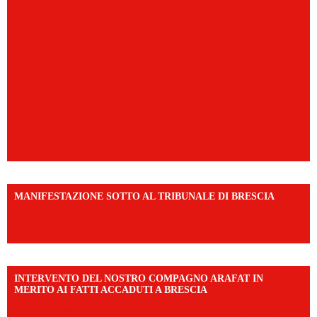
MANIFESTAZIONE SOTTO AL TRIBUNALE DI BRESCIA
https://www.facebook.com/share/r/1EMnKDDtxc/?
mibextid=UalRPS
INTERVENTO DEL NOSTRO COMPAGNO ARAFAT IN
MERITO AI FATTI ACCADUTI A BRESCIA
https://www.facebook.com/share/v/1DDi3eq4FZ/?