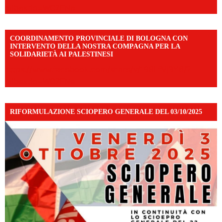
mibextid=WC7FNe
COORDINAMENTO PROVINCIALE DI BOLOGNA CON
INTERVENTO DELLA NOSTRA COMPAGNA PER LA
SOLIDARIETÀ AI PALESTINESI
https://www.facebook.com/share/v/198LfVj3Y6/?
mibextid=WC7FNe
RIFORMULAZIONE SCIOPERO GENERALE DEL 03/10/2025