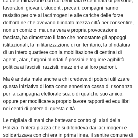
La determinazione con cui centinaia e centinaia di persone,
lavoratori, giovani, studenti, precari, compagni hanno
resistito per ore ai lacrimogeni e alle cariche delle forze
dell’ordine che avevano blindato mezza città per consentire,
non un comizio, ma una vera e propria provocazione
fascista, ha dimostrato il fatto che nonostante gli appoggi
istituzionali, la militarizzazione di un territorio, la blindatura
di un intero quartiere con la mobilitazione di centinai di
agenti, alari, furgoni blindati é possibile togliere agibilità
politica ai fascisti, razzisti, mazzieri e ai loro padroni.
Ma é andata male anche a chi credeva di potersi utilizzare
questa iniziativa di lotta come ennesima cassa di risonanza
per la campagna elettorale sua o di qualche suo amico,
oppure per modificare a proprio favore rapporti ed equilibri
nei centri di potere di questa città.
Le migliaia di mani che battevano contro gli alari della
Polizia, l’intera piazza che si difendeva dai lacrimogeni e
solidarizzava con chi era in prima linea, il sentire comune di