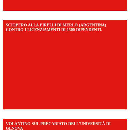
https://www.facebook.com/share/v/1AD7YkEpuD/?
mibextid=UalRPS
SCIOPERO ALLA PIRELLI DI MERLO (ARGENTINA)
CONTRO I LICENZIAMENTI DI 1500 DIPENDENTI.
VOLANTINO SUL PRECARIATO DELL’UNIVERSITÀ DI
GENOVA