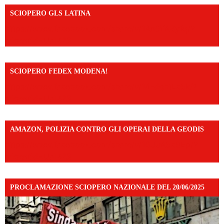
SCIOPERO GLS LATINA
https://www.facebook.com/share/v/1An9YA8yfq/?
mibextid=UalRPS
SCIOPERO FEDEX MODENA!
https://www.facebook.com/share/v/14FdghtLc5k/?
mibextid=UalRPS
AMAZON, POLIZIA CONTRO GLI OPERAI DELLA GEODIS
https://www.facebook.com/share/v/16UuA5c9Ep/?
mibextid=UalRPS
PROCLAMAZIONE SCIOPERO NAZIONALE DEL 20/06/2025