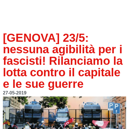
[GENOVA] 23/5:
nessuna agibilità per i
fascisti! Rilanciamo la
lotta contro il capitale
e le sue guerre
27-05-2019