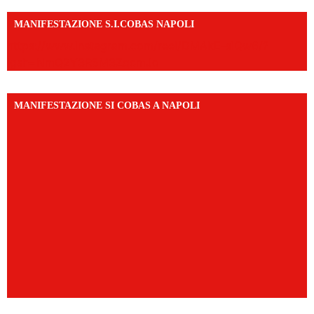
MANIFESTAZIONE S.I.COBAS NAPOLI
https://www.instagram.com/reel/DMAkE-siQw6/?
igsh=NmQ2Y3R5M3ZqcmJo
MANIFESTAZIONE SI COBAS A NAPOLI