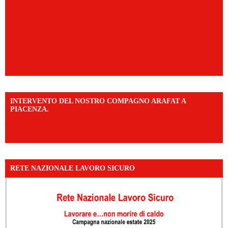
INTERVENTO DEL NOSTRO COMPAGNO ARAFAT A
PIACENZA.
https://www.facebook.com/share/v/16F2CWAw7M/?
mibextid=WC7FNe
RETE NAZIONALE LAVORO SICURO