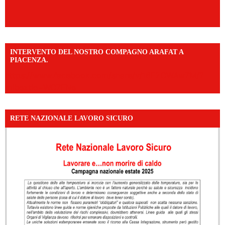
INTERVENTO DEL NOSTRO COMPAGNO ARAFAT A
PIACENZA.
https://www.facebook.com/share/v/16F2CWAw7M/?
mibextid=WC7FNe
RETE NAZIONALE LAVORO SICURO