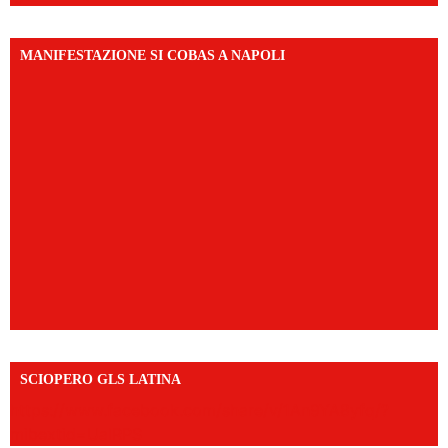
MANIFESTAZIONE SI COBAS A NAPOLI
SCIOPERO GLS LATINA
https://www.facebook.com/share/v/1An9YA8yfq/?
mibextid=UalRPS