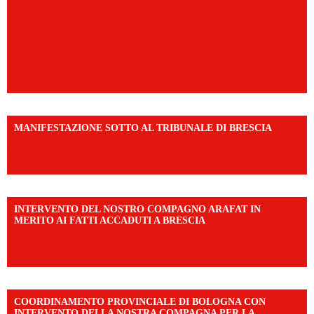
MANIFESTAZIONE SOTTO AL TRIBUNALE DI BRESCIA
https://www.facebook.com/share/r/1EMnKDDtxc/?
mibextid=UalRPS
INTERVENTO DEL NOSTRO COMPAGNO ARAFAT IN
MERITO AI FATTI ACCADUTI A BRESCIA
https://www.facebook.com/share/v/1DDi3eq4FZ/?
mibextid=WC7FNe
COORDINAMENTO PROVINCIALE DI BOLOGNA CON
INTERVENTO DELLA NOSTRA COMPAGNA PER LA