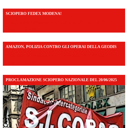
SCIOPERO FEDEX MODENA!
https://www.facebook.com/share/v/14FdghtLc5k/?
mibextid=UalRPS
AMAZON, POLIZIA CONTRO GLI OPERAI DELLA GEODIS
https://www.facebook.com/share/v/16UuA5c9Ep/?
mibextid=UalRPS
PROCLAMAZIONE SCIOPERO NAZIONALE DEL 20/06/2025