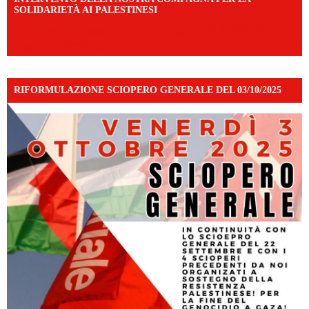
SOLIDARIETÀ AI PALESTINESI
https://www.facebook.com/share/v/198LfVj3Y6/?
mibextid=WC7FNe
RIFORMULAZIONE SCIOPERO GENERALE DEL 03/10/2025