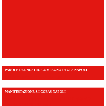
PAROLE DEL NOSTRO COMPAGNO DI GLS NAPOLI
https://vm.tiktok.com/ZNd9eE3RH/
MANIFESTAZIONE S.I.COBAS NAPOLI
https://www.instagram.com/reel/DMAkE-siQw6/?
igsh=NmQ2Y3R5M3ZqcmJo