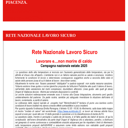
PIACENZA.
https://www.facebook.com/share/v/16F2CWAw7M/?
mibextid=WC7FNe
RETE NAZIONALE LAVORO SICURO