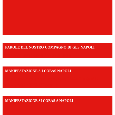
PAROLE DEL NOSTRO COMPAGNO DI GLS NAPOLI
https://vm.tiktok.com/ZNd9eE3RH/
MANIFESTAZIONE S.I.COBAS NAPOLI
https://www.instagram.com/reel/DMAkE-siQw6/?
igsh=NmQ2Y3R5M3ZqcmJo
MANIFESTAZIONE SI COBAS A NAPOLI