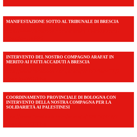
MANIFESTAZIONE SOTTO AL TRIBUNALE DI BRESCIA
https://www.facebook.com/share/r/1EMnKDDtxc/?
mibextid=UalRPS
INTERVENTO DEL NOSTRO COMPAGNO ARAFAT IN
MERITO AI FATTI ACCADUTI A BRESCIA
https://www.facebook.com/share/v/1DDi3eq4FZ/?
mibextid=WC7FNe
COORDINAMENTO PROVINCIALE DI BOLOGNA CON
INTERVENTO DELLA NOSTRA COMPAGNA PER LA
SOLIDARIETÀ AI PALESTINESI
https://www.facebook.com/share/v/198LfVj3Y6/?
mibextid=WC7FNe