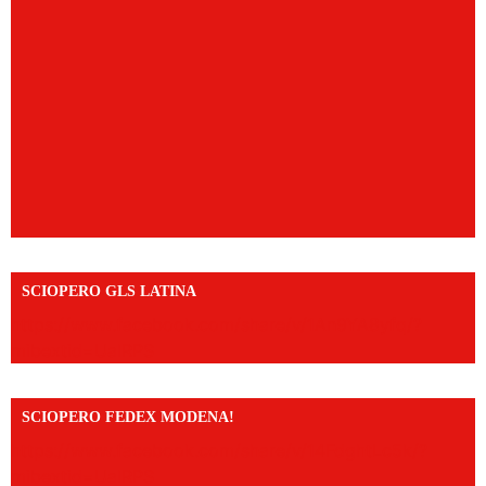
SCIOPERO GLS LATINA
https://www.facebook.com/share/v/1An9YA8yfq/?
mibextid=UalRPS
SCIOPERO FEDEX MODENA!
https://www.facebook.com/share/v/14FdghtLc5k/?
mibextid=UalRPS