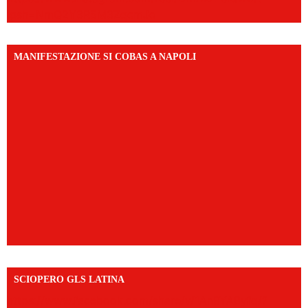
igsh=NmQ2Y3R5M3ZqcmJo
MANIFESTAZIONE SI COBAS A NAPOLI
SCIOPERO GLS LATINA
https://www.facebook.com/share/v/1An9YA8yfq/?