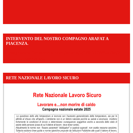
INTERVENTO DEL NOSTRO COMPAGNO ARAFAT A
PIACENZA.
https://www.facebook.com/share/v/16F2CWAw7M/?
mibextid=WC7FNe
RETE NAZIONALE LAVORO SICURO