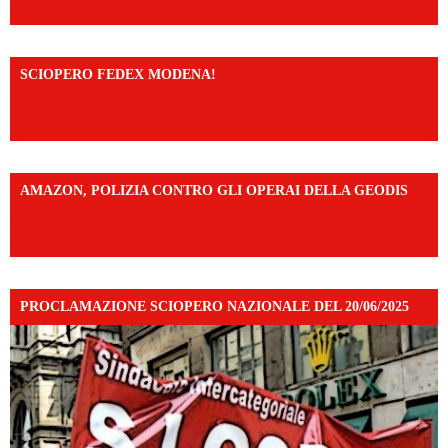
mibextid=UalRPS
SCIOPERO FEDEX MODENA!
https://www.facebook.com/share/v/14FdghtLc5k/?
mibextid=UalRPS
AMAZON, POLIZIA CONTRO GLI OPERAI DELLA GEODIS
https://www.facebook.com/share/v/16UuA5c9Ep/?
mibextid=UalRPS
PROCLAMAZIONE SCIOPERO NAZIONALE DEL 20/06/2025