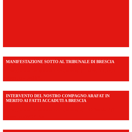
MANIFESTAZIONE SOTTO AL TRIBUNALE DI BRESCIA
https://www.facebook.com/share/r/1EMnKDDtxc/?
mibextid=UalRPS
INTERVENTO DEL NOSTRO COMPAGNO ARAFAT IN
MERITO AI FATTI ACCADUTI A BRESCIA
https://www.facebook.com/share/v/1DDi3eq4FZ/?
mibextid=WC7FNe