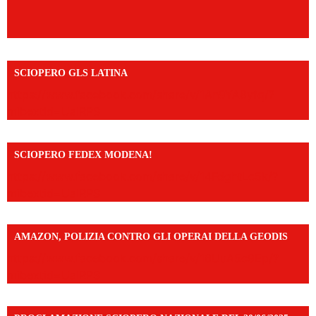
SCIOPERO GLS LATINA
https://www.facebook.com/share/v/1An9YA8yfq/?
mibextid=UalRPS
SCIOPERO FEDEX MODENA!
https://www.facebook.com/share/v/14FdghtLc5k/?
mibextid=UalRPS
AMAZON, POLIZIA CONTRO GLI OPERAI DELLA GEODIS
https://www.facebook.com/share/v/16UuA5c9Ep/?
mibextid=UalRPS