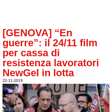
[GENOVA] “En
guerre”: il 24/11 film
per cassa di
resistenza lavoratori
NewGel in lotta
22-11-2019