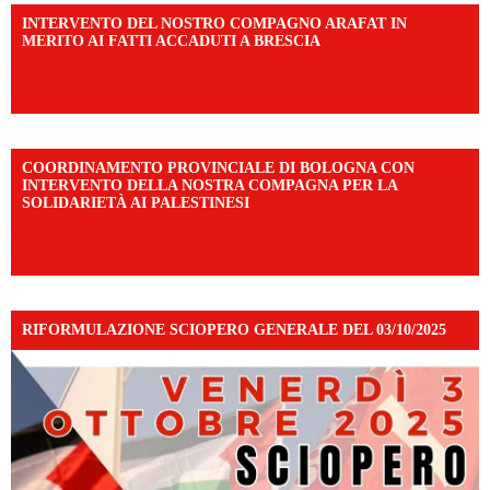
INTERVENTO DEL NOSTRO COMPAGNO ARAFAT IN
MERITO AI FATTI ACCADUTI A BRESCIA
https://www.facebook.com/share/v/1DDi3eq4FZ/?
mibextid=WC7FNe
COORDINAMENTO PROVINCIALE DI BOLOGNA CON
INTERVENTO DELLA NOSTRA COMPAGNA PER LA
SOLIDARIETÀ AI PALESTINESI
https://www.facebook.com/share/v/198LfVj3Y6/?
mibextid=WC7FNe
RIFORMULAZIONE SCIOPERO GENERALE DEL 03/10/2025