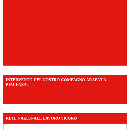
INTERVENTO DEL NOSTRO COMPAGNO ARAFAT A
PIACENZA.
https://www.facebook.com/share/v/16F2CWAw7M/?
mibextid=WC7FNe
RETE NAZIONALE LAVORO SICURO