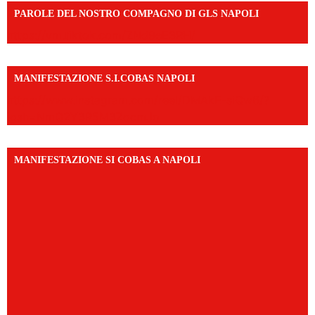
PAROLE DEL NOSTRO COMPAGNO DI GLS NAPOLI
https://vm.tiktok.com/ZNd9eE3RH/
MANIFESTAZIONE S.I.COBAS NAPOLI
https://www.instagram.com/reel/DMAkE-siQw6/?
igsh=NmQ2Y3R5M3ZqcmJo
MANIFESTAZIONE SI COBAS A NAPOLI