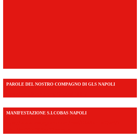
PAROLE DEL NOSTRO COMPAGNO DI GLS NAPOLI
https://vm.tiktok.com/ZNd9eE3RH/
MANIFESTAZIONE S.I.COBAS NAPOLI
https://www.instagram.com/reel/DMAkE-siQw6/?
igsh=NmQ2Y3R5M3ZqcmJo