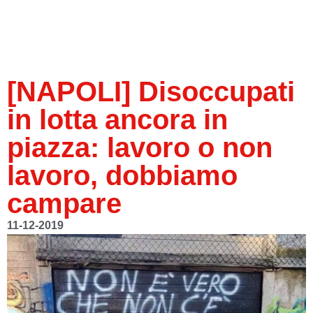
[NAPOLI] Disoccupati
in lotta ancora in
piazza: lavoro o non
lavoro, dobbiamo
campare
11-12-2019