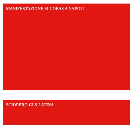
MANIFESTAZIONE SI COBAS A NAPOLI
SCIOPERO GLS LATINA
https://www.facebook.com/share/v/1An9YA8yfq/?
mibextid=UalRPS