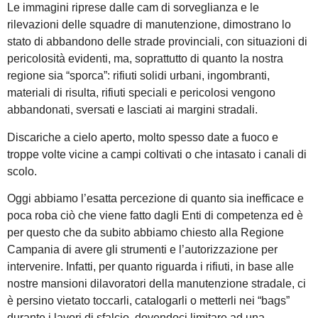
Le immagini riprese dalle cam di sorveglianza e le
rilevazioni delle squadre di manutenzione, dimostrano lo
stato di abbandono delle strade provinciali, con situazioni di
pericolosità evidenti, ma, soprattutto di quanto la nostra
regione sia “sporca”: rifiuti solidi urbani, ingombranti,
materiali di risulta, rifiuti speciali e pericolosi vengono
abbandonati, sversati e lasciati ai margini stradali.
Discariche a cielo aperto, molto spesso date a fuoco e
troppe volte vicine a campi coltivati o che intasato i canali di
scolo.
Oggi abbiamo l’esatta percezione di quanto sia inefficace e
poca roba ciò che viene fatto dagli Enti di competenza ed è
per questo che da subito abbiamo chiesto alla Regione
Campania di avere gli strumenti e l’autorizzazione per
intervenire. Infatti, per quanto riguarda i rifiuti, in base alle
nostre mansioni dilavoratori della manutenzione stradale, ci
è persino vietato toccarli, catalogarli o metterli nei “bags”
durante i lavori di sfalcio, dovendoci limitare ad una