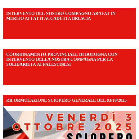
INTERVENTO DEL NOSTRO COMPAGNO ARAFAT IN
MERITO AI FATTI ACCADUTI A BRESCIA
https://www.facebook.com/share/v/1DDi3eq4FZ/?
mibextid=WC7FNe
COORDINAMENTO PROVINCIALE DI BOLOGNA CON
INTERVENTO DELLA NOSTRA COMPAGNA PER LA
SOLIDARIETÀ AI PALESTINESI
https://www.facebook.com/share/v/198LfVj3Y6/?
mibextid=WC7FNe
RIFORMULAZIONE SCIOPERO GENERALE DEL 03/10/2025