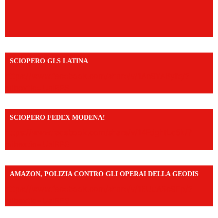
SCIOPERO GLS LATINA
https://www.facebook.com/share/v/1An9YA8yfq/?
mibextid=UalRPS
SCIOPERO FEDEX MODENA!
https://www.facebook.com/share/v/14FdghtLc5k/?
mibextid=UalRPS
AMAZON, POLIZIA CONTRO GLI OPERAI DELLA GEODIS
https://www.facebook.com/share/v/16UuA5c9Ep/?
mibextid=UalRPS