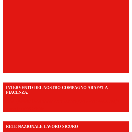
INTERVENTO DEL NOSTRO COMPAGNO ARAFAT A
PIACENZA.
https://www.facebook.com/share/v/16F2CWAw7M/?
mibextid=WC7FNe
RETE NAZIONALE LAVORO SICURO