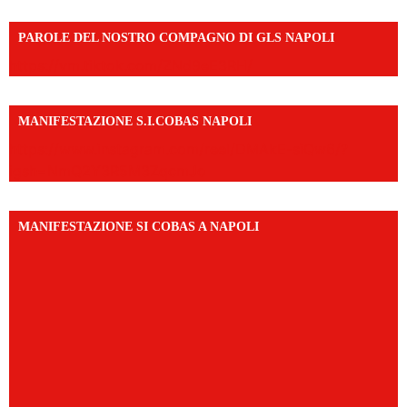
PAROLE DEL NOSTRO COMPAGNO DI GLS NAPOLI
https://vm.tiktok.com/ZNd9eE3RH/
MANIFESTAZIONE S.I.COBAS NAPOLI
https://www.instagram.com/reel/DMAkE-siQw6/?
igsh=NmQ2Y3R5M3ZqcmJo
MANIFESTAZIONE SI COBAS A NAPOLI