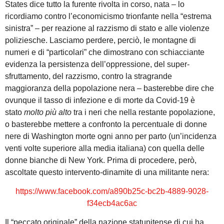
States dice tutto la furente rivolta in corso, nata – lo
ricordiamo contro l’economicismo trionfante nella “estrema
sinistra” – per reazione al razzismo di stato e alle violenze
poliziesche. Lasciamo perdere, perciò, le montagne di
numeri e di “particolari” che dimostrano con schiacciante
evidenza la persistenza dell’oppressione, del super-
sfruttamento, del razzismo, contro la stragrande
maggioranza della popolazione nera – basterebbe dire che
ovunque il tasso di infezione e di morte da Covid-19 è
stato
molto più alto
tra i neri che nella restante popolazione,
o basterebbe mettere a confronto la percentuale di donne
nere di Washington morte ogni anno per parto (un’incidenza
venti volte superiore alla media italiana) con quella delle
donne bianche di New York. Prima di procedere, però,
ascoltate questo intervento-dinamite di una militante nera:
https://www.facebook.com/a890b25c-bc2b-4889-9028-
f34ecb4ac6ac
Il “peccato originale” della nazione statunitense di cui ha