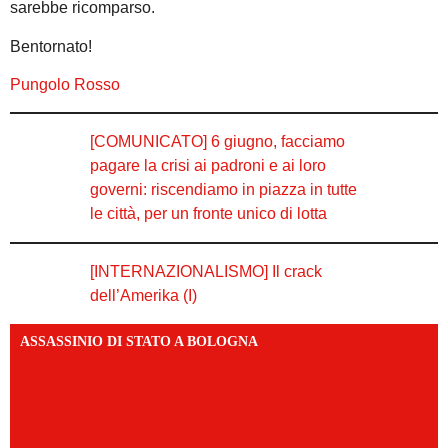
sarebbe ricomparso.
Bentornato!
Pungolo Rosso
[COMUNICATO] 6 giugno, facciamo
pagare la crisi ai padroni e ai loro
governi: riscendiamo in piazza in tutte
le città, per un fronte unico di lotta
[INTERNAZIONALISMO] Il crack
dell’Amerika (I)
ASSASSINIO DI STATO A BOLOGNA