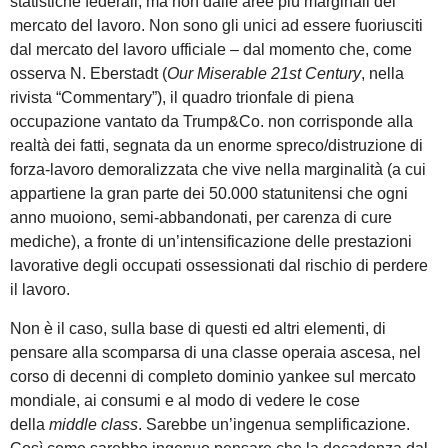
statistiche federali, ma non dalle aree più marginali del
mercato del lavoro. Non sono gli unici ad essere fuoriusciti
dal mercato del lavoro ufficiale – dal momento che, come
osserva N. Eberstadt (
Our Miserable 21st Century
, nella
rivista “Commentary”), il quadro trionfale di piena
occupazione vantato da Trump&Co. non corrisponde alla
realtà dei fatti, segnata da un enorme spreco/distruzione di
forza-lavoro demoralizzata che vive nella marginalità (a cui
appartiene la gran parte dei 50.000 statunitensi che ogni
anno muoiono, semi-abbandonati, per carenza di cure
mediche), a fronte di un’intensificazione delle prestazioni
lavorative degli occupati ossessionati dal rischio di perdere
il lavoro.
Non è il caso, sulla base di questi ed altri elementi, di
pensare alla scomparsa di una classe operaia ascesa, nel
corso di decenni di completo dominio yankee sul mercato
mondiale, ai consumi e al modo di vedere le cose
della
middle class
. Sarebbe un’ingenua semplificazione.