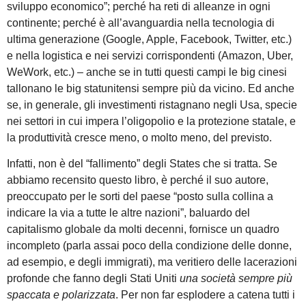
sviluppo economico”; perché ha reti di alleanze in ogni
continente; perché è all’avanguardia nella tecnologia di
ultima generazione (Google, Apple, Facebook, Twitter, etc.)
e nella logistica e nei servizi corrispondenti (Amazon, Uber,
WeWork, etc.) – anche se in tutti questi campi le big cinesi
tallonano le big statunitensi sempre più da vicino. Ed anche
se, in generale, gli investimenti ristagnano negli Usa, specie
nei settori in cui impera l’oligopolio e la protezione statale, e
la produttività cresce meno, o molto meno, del previsto.
Infatti, non è del “fallimento” degli States che si tratta. Se
abbiamo recensito questo libro, è perché il suo autore,
preoccupato per le sorti del paese “posto sulla collina a
indicare la via a tutte le altre nazioni”, baluardo del
capitalismo globale da molti decenni, fornisce un quadro
incompleto (parla assai poco della condizione delle donne,
ad esempio, e degli immigrati), ma veritiero delle lacerazioni
profonde che fanno degli Stati Uniti
una
società
sempre più
spaccata e polarizzata
. Per non far esplodere a catena tutti i