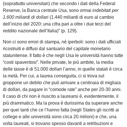
(soprattutto universitari) che secondo i dati della Federal
Reserve, la Banca centrale Usa, sono ormai
indebitati per
1.600 miliardi di dollari
(1.440 miliardi di euro al cambio
dell’inizio del 2020: una cifra pari a oltre i due terzi del
reddito nazionale dell’Italia)” (p. 129).
Non ci sono errori di stampa, né iperboli: sono i dati ufficiali
ricostruiti e diffusi dal santuario del capitale monetario
statunitense. Il fatto è che negli Usa le università hanno tutte
“costi spaventosi”. Nelle private, le più ambite, la media
delle tasse è di 51.000 dollari l’anno, in quelle statali è circa
la metà. Per cui, a laurea conseguita, ci si trova sul
groppone un debito che può arrivare a centinaia di migliaia
di dollari, da pagare in “comode rate” anche per 20-30 anni.
Il caso di chi non è riuscito a laurearsi è, evidentemente, il
più drammatico. Ma la prova è durissima da superare anche
per quei tanti che ce l’hanno fatta (negli States gli iscritti ai
college e alle università sono circa 20 milioni) e che, una
volta laureati, si trovano spesso davanti a retribuzioni e