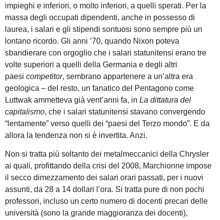
impieghi e inferiori, o molto inferiori, a quelli sperati. Per la
massa degli occupati dipendenti, anche in possesso di
laurea, i salari e gli stipendi sontuosi sono sempre più un
lontano ricordo. Gli anni ’70, quando Nixon poteva
sbandierare con orgoglio che i salari statunitensi erano tre
volte superiori a quelli della Germania e degli altri
paesi
competitor
, sembrano appartenere a un’altra era
geologica – del resto, un fanatico del Pentagono come
Luttwak ammetteva già vent’anni fa, in
La dittatura del
capitalismo
, che i salari statunitensi stavano convergendo
“lentamente” verso quelli dei “paesi del Terzo mondo”. E da
allora la tendenza non si è invertita. Anzi.
Non si tratta più soltanto dei metalmeccanici della Chrysler
ai quali, profittando della crisi del 2008, Marchionne impose
il secco dimezzamento dei salari orari passati, per i nuovi
assunti, da 28 a 14 dollari l’ora. Si tratta pure di non pochi
professori, incluso un certo numero di docenti precari delle
università (sono la grande maggioranza dei docenti),