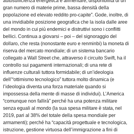
autosufficienza energetica e alimentare, disponibilità di un
gran numero di materie prime, bassa densità della
popolazione ed elevato reddito pro-capite”. Gode, inoltre, di
una invidiabile posizione geografica che la isola dalle aree
del mondo in cui più endemici e distruttivi sono i conflitti
bellici. Continua a giovarsi – poi – del signoraggio del
dollaro, che resta (nonostante euro e renminbi) la moneta di
riserva del mercato mondiale; di un sistema bancario
collegato a Wall Street che, attraverso il circuito Swift, ha il
controllo sui pagamenti internazionali; di una rete di
influenze culturali tuttora formidabile; di un’ideologia
dell’“ottimismo tecnologico” tuttora molto dinamica (e
l’ideologia diventa una forza materiale quando si
impossessa della mente di masse di individui). L’America
“comunque non fallirà” perché ha una potenza militare
senza eguali al mondo (la sua spesa militare è stata, nel
2019, pari al 38% del totale della spesa mondiale per
armamenti); perché ha “capacità progettuale e tecnologica,
istruzione, gestione virtuosa dell’immigrazione a fini di