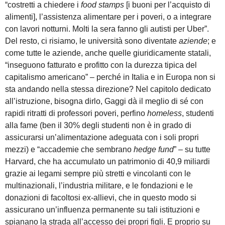
“costretti a chiedere i
food stamps
[i buoni per l’acquisto di
alimenti], l’assistenza alimentare per i poveri, o a integrare
con lavori notturni. Molti la sera fanno gli autisti per Uber”.
Del resto, ci risiamo, le università sono diventate
aziende
; e
come tutte le aziende, anche quelle giuridicamente statali,
“inseguono fatturato e profitto con la durezza tipica del
capitalismo americano” – perché in Italia e in Europa non si
sta andando nella stessa direzione? Nel capitolo dedicato
all’istruzione, bisogna dirlo, Gaggi dà il meglio di sé con
rapidi ritratti di professori poveri, perfino
homeless
, studenti
alla fame (ben il 30% degli studenti non è in grado di
assicurarsi un’alimentazione adeguata con i soli propri
mezzi) e “accademie che sembrano
hedge fund
” – su tutte
Harvard, che ha accumulato un patrimonio di 40,9 miliardi
grazie ai legami sempre più stretti e vincolanti con le
multinazionali, l’industria militare, e le fondazioni e le
donazioni di facoltosi ex-allievi, che in questo modo si
assicurano un’influenza permanente su tali istituzioni e
spianano la strada all’accesso dei propri figli. E proprio su