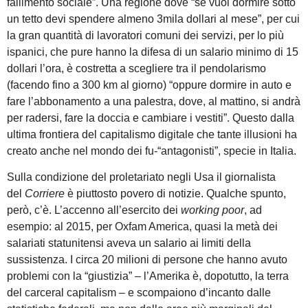
fallimento sociale”. Una regione dove “se vuoi dormire sotto
un tetto devi spendere almeno 3mila dollari al mese”, per cui
la gran quantità di lavoratori comuni dei servizi, per lo più
ispanici, che pure hanno la difesa di un salario minimo di 15
dollari l’ora, è costretta a scegliere tra il pendolarismo
(facendo fino a 300 km al giorno) “oppure dormire in auto e
fare l’abbonamento a una palestra, dove, al mattino, si andrà
per radersi, fare la doccia e cambiare i vestiti”. Questo dalla
ultima frontiera del capitalismo digitale che tante illusioni ha
creato anche nel mondo dei fu-“antagonisti”, specie in Italia.
Sulla condizione del proletariato negli Usa il giornalista
del
Corriere
è piuttosto povero di notizie. Qualche spunto,
però, c’è. L’accenno all’esercito dei
working poor
, ad
esempio: al 2015, per Oxfam America, quasi la metà dei
salariati statunitensi aveva un salario ai limiti della
sussistenza. I circa 20 milioni di persone che hanno avuto
problemi con la “giustizia” – l’Amerika è, dopotutto, la terra
del carceral capitalism – e scompaiono d’incanto dalle