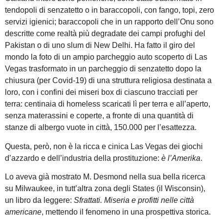
tendopoli di senzatetto o in baraccopoli, con fango, topi, zero
servizi igienici; baraccopoli che in un rapporto dell’Onu sono
descritte come realtà più degradate dei campi profughi del
Pakistan o di uno slum di New Delhi. Ha fatto il giro del
mondo la foto di un ampio parcheggio auto scoperto di Las
Vegas trasformato in un parcheggio di senzatetto dopo la
chiusura (per Covid-19) di una struttura religiosa destinata a
loro, con i confini dei miseri box di ciascuno tracciati per
terra: centinaia di homeless scaricati lì per terra e all’aperto,
senza materassini e coperte, a fronte di una quantità di
stanze di albergo vuote in città, 150.000 per l’esattezza.
Questa, però, non è la ricca e cinica Las Vegas dei giochi
d’azzardo e dell’industria della prostituzione:
è l’Amerika
.
Lo aveva già mostrato M. Desmond nella sua bella ricerca
su Milwaukee, in tutt’altra zona degli States (il Wisconsin),
un libro da leggere:
Sfrattati. Miseria e profitti nelle città
americane
, mettendo il fenomeno in una prospettiva storica.