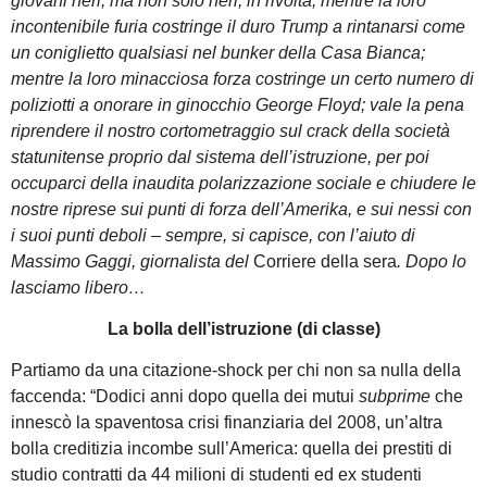
giovani neri, ma non solo neri, in rivolta; mentre la loro
incontenibile furia costringe il duro Trump a rintanarsi come
un coniglietto qualsiasi nel bunker della Casa Bianca;
mentre la loro minacciosa forza costringe un certo numero di
poliziotti a onorare in ginocchio George Floyd; vale la pena
riprendere il nostro cortometraggio sul crack della società
statunitense proprio dal sistema dell’istruzione, per poi
occuparci della inaudita polarizzazione sociale e chiudere le
nostre riprese sui punti di forza dell’Amerika, e sui nessi con
i suoi punti deboli – sempre, si capisce, con l’aiuto di
Massimo Gaggi, giornalista del
Corriere della sera
. Dopo lo
lasciamo libero…
La bolla dell’istruzione (di classe)
Partiamo da una citazione-shock per chi non sa nulla della
faccenda: “Dodici anni dopo quella dei mutui
subprime
che
innescò la spaventosa crisi finanziaria del 2008, un’altra
bolla creditizia incombe sull’America: quella dei prestiti di
studio contratti da 44 milioni di studenti ed ex studenti