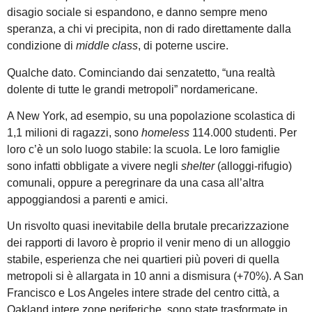
disagio sociale si espandono, e danno sempre meno
speranza, a chi vi precipita, non di rado direttamente dalla
condizione di
middle
class
, di poterne uscire.
Qualche dato. Cominciando dai senzatetto, “una realtà
dolente di tutte le grandi metropoli” nordamericane.
A New York, ad esempio, su una popolazione scolastica di
1,1 milioni di ragazzi, sono
homeless
114.000 studenti. Per
loro c’è un solo luogo stabile: la scuola. Le loro famiglie
sono infatti obbligate a vivere negli
shelter
(alloggi-rifugio)
comunali, oppure a peregrinare da una casa all’altra
appoggiandosi a parenti e amici.
Un risvolto quasi inevitabile della brutale precarizzazione
dei rapporti di lavoro è proprio il venir meno di un alloggio
stabile, esperienza che nei quartieri più poveri di quella
metropoli si è allargata in 10 anni a dismisura (+70%). A San
Francisco e Los Angeles intere strade del centro città, a
Oakland intere zone periferiche, sono state trasformate in