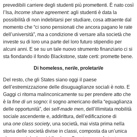
prevedibili carriere degli studenti più promettenti. È nato così
l’Isa,
Income share agreement
: agli studenti è data la
possibilità di non indebitarsi per studiare, cosa attraente dal
momento che “ci sono pensionati che ancora pagano le rate
dell’università”, ma a condizione di versare alla società che
investe su di loro una parte del loro futuro stipendio per
alcuni anni. E se su un tale nuovo strumento finanziario ci si
sta fiondando il fondo Blackstone, state certi: promette bene.
Di homeless, neri/e, proletari/e
Del resto, che gli States siano oggi il paese
dell’estremizzazione delle disuguaglianze sociali è noto. E
Gaggi ci ritorna malinconicamente su per prendere atto che
è
la fine di
un sogno
: il sogno americano della “eguaglianza
delle opportunità”, dei
self-made men
, dell’illimitata mobilità
sociale ascendente e, addirittura, dell’edificazione di
una
one class
society
, una società, mai vista prima nella
storia delle società divise in classi, composta da un’unica