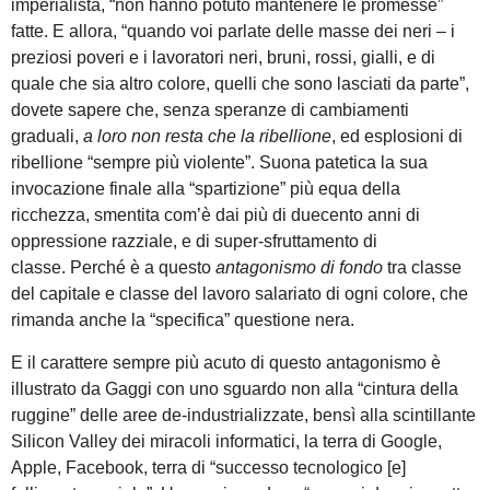
imperialista, “non hanno potuto mantenere le promesse”
fatte. E allora, “quando voi parlate delle masse dei neri – i
preziosi poveri e i lavoratori neri, bruni, rossi, gialli, e di
quale che sia altro colore, quelli che sono lasciati da parte”,
dovete sapere che, senza speranze di cambiamenti
graduali,
a loro non resta
che la ribellione
, ed esplosioni di
ribellione “sempre più violente”. Suona patetica la sua
invocazione finale alla “spartizione” più equa della
ricchezza, smentita com’è dai più di duecento anni di
oppressione razziale, e di super-sfruttamento di
classe. Perché è a questo
antagonismo di fondo
tra classe
del capitale e classe del lavoro salariato di ogni colore, che
rimanda anche la “specifica” questione nera.
E il carattere sempre più acuto di questo antagonismo è
illustrato da Gaggi con uno sguardo non alla “cintura della
ruggine” delle aree de-industrializzate, bensì alla scintillante
Silicon Valley dei miracoli informatici, la terra di Google,
Apple, Facebook, terra di “successo tecnologico [e]