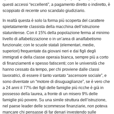
questi accessi “eccellenti”, a pagamento diretto o indiretto, è
scoppiato di recente uno scandalo giudiziario.
In realtà questa è solo la forma più scoperta del carattere
spietatamente classista della macchina dell’istruzione
statunitense. Con il 15% della popolazione ferma al minimo
livello di alfabetizzazione o in un’area di analfabetismo
funzionale; con le scuole statali (elementari, medie,
superiori) frequentate da giovani neri e dai figli degli
immigrati e della classe operaia bianca, sempre più a corto
di finanziamenti e spesso fatiscenti; con le università che
hanno cessato da tempo, per chi proviene dalle classi
lavoratrici, di essere il tanto vantato “ascensore sociale”, e
sono diventate un “motore di disuguaglianze”, se è vero che
a 24 anni il 77% dei figli delle famiglie più ricche è già in
possesso della laurea, a fronte di un misero 9% delle
famiglie più povere. Su una simile struttura dell’istruzione,
nel paese leader delle scommesse finanziarie, non poteva
mancare chi pensasse di far denari investendo sulle