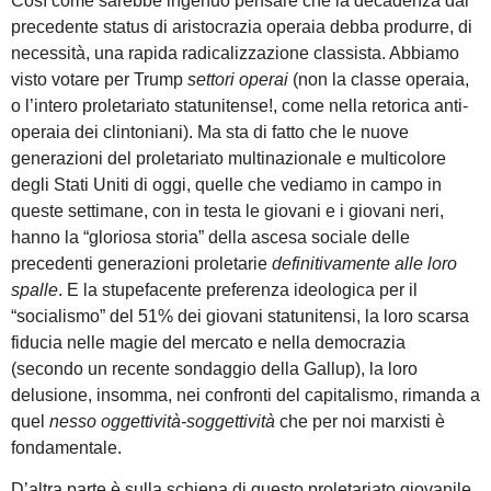
Così come sarebbe ingenuo pensare che la decadenza dal
precedente status di aristocrazia operaia debba produrre, di
necessità, una rapida radicalizzazione classista. Abbiamo
visto votare per Trump
settori operai
(non la classe operaia,
o l’intero proletariato statunitense!, come nella retorica anti-
operaia dei clintoniani). Ma sta di fatto che le nuove
generazioni del proletariato multinazionale e multicolore
degli Stati Uniti di oggi, quelle che vediamo in campo in
queste settimane, con in testa le giovani e i giovani neri,
hanno la “gloriosa storia” della ascesa sociale delle
precedenti generazioni proletarie
definitivamente alle loro
spalle
. E la stupefacente preferenza ideologica per il
“socialismo” del 51% dei giovani statunitensi, la loro scarsa
fiducia nelle magie del mercato e nella democrazia
(secondo un recente sondaggio della Gallup), la loro
delusione, insomma, nei confronti del capitalismo, rimanda a
quel
nesso oggettività-soggettività
che per noi marxisti è
fondamentale.
D’altra parte è sulla schiena di questo proletariato giovanile,