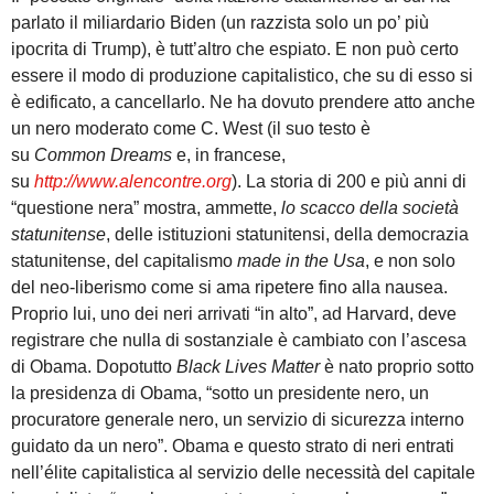
parlato il miliardario Biden (un razzista solo un po’ più
ipocrita di Trump), è tutt’altro che espiato. E non può certo
essere il modo di produzione capitalistico, che su di esso si
è edificato, a cancellarlo. Ne ha dovuto prendere atto anche
un nero moderato come C. West (il suo testo è
su
Common
Dreams
e, in francese,
su
http://www.alencontre.org
). La storia di 200 e più anni di
“questione nera” mostra, ammette,
lo scacco della società
statunitense
, delle istituzioni statunitensi, della democrazia
statunitense, del capitalismo
made in the Usa
, e non solo
del neo-liberismo come si ama ripetere fino alla nausea.
Proprio lui, uno dei neri arrivati “in alto”, ad Harvard, deve
registrare che nulla di sostanziale è cambiato con l’ascesa
di Obama. Dopotutto
Black Lives Matter
è nato proprio sotto
la presidenza di Obama, “sotto un presidente nero, un
procuratore generale nero, un servizio di sicurezza interno
guidato da un nero”. Obama e questo strato di neri entrati
nell’élite capitalistica al servizio delle necessità del capitale