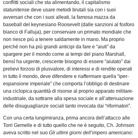
conflitti sociali che sta alimentando, il capitalismo
statunitense deve usare metodi brutali sia con i suoi
avversari che con i suoi alleati, la famosa mazza da
baseball del keynesiano Roosevelt (dalle sanzioni al fosforo
bianco di Falluja), per conservare un primato mondiale che
non riesce più a tenere saldamente in mano. Ma proprio
perché non ha più grandi anticipi da fare e “aiuti” da
spargere per il mondo come ai tempi del piano Marshall,
bensì ha urgente, crescente bisogno di essere “aiutato” dai
prelievi forzosi di plusvalore, di interessi e di rendite operati
in tutto il mondo, deve difendere e riaffermare quella “iper-
espansione imperiale” che comporta l’obbligo di destinare
una ciclopica quantità di risorse al proprio apparato militare-
industriale, da sottrarre alla spesa sociale e all’attenuazione
delle disuguaglianze sociali tanto invocata dai “riformatori”.
Con una certa lungimiranza, prima ancora dell’attacco alle
Torri Gemelle e di tutto quello che ne è seguito, Ch. Johnson
aveva scritto nel suo
Gli ultimi giorni dell’impero
americano
: