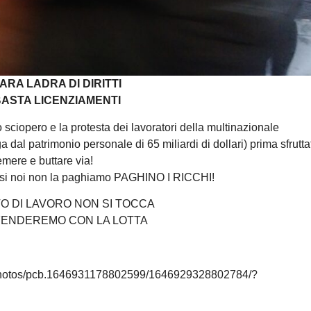
ARA LADRA DI DIRITTI
ASTA LICENZIAMENTI
 sciopero e la protesta dei lavoratori della multinazionale
a dal patrimonio personale di 65 miliardi di dollari) prima sfruttat
mere e buttare via!
 noi non la paghiamo PAGHINO I RICCHI!
TO DI LAVORO NON SI TOCCA
FENDEREMO CON LA LOTTA
o/photos/pcb.1646931178802599/1646929328802784/?