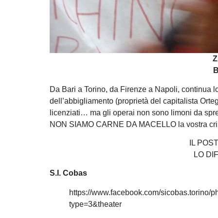
Z
B
Da Bari a Torino, da Firenze a Napoli, continua lo
dell’abbigliamento (proprietà del capitalista Orteg
licenziati… ma gli operai non sono limoni da spre
NON SIAMO CARNE DA MACELLO la vostra crisi
IL POS
LO DI
S.I. Cobas
https://www.facebook.com/sicobas.torin
type=3&theater