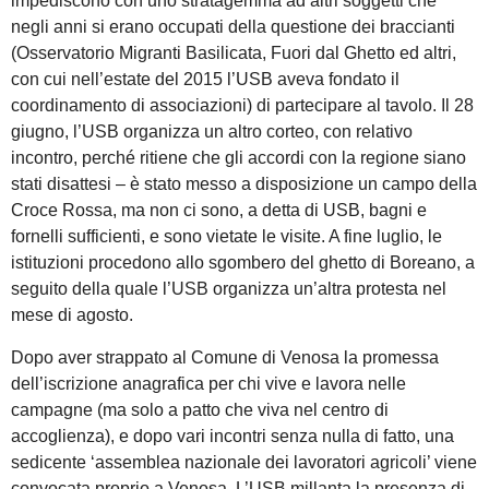
impediscono con uno stratagemma ad altri soggetti che
negli anni si erano occupati della questione dei braccianti
(Osservatorio Migranti Basilicata, Fuori dal Ghetto ed altri,
con cui nell’estate del 2015 l’USB aveva fondato il
coordinamento di associazioni) di partecipare al tavolo. Il 28
giugno, l’USB organizza un altro corteo, con relativo
incontro, perché ritiene che gli accordi con la regione siano
stati disattesi – è stato messo a disposizione un campo della
Croce Rossa, ma non ci sono, a detta di USB, bagni e
fornelli sufficienti, e sono vietate le visite. A fine luglio, le
istituzioni procedono allo sgombero del ghetto di Boreano, a
seguito della quale l’USB organizza un’altra protesta nel
mese di agosto.
Dopo aver strappato al Comune di Venosa la promessa
dell’iscrizione anagrafica per chi vive e lavora nelle
campagne (ma solo a patto che viva nel centro di
accoglienza), e dopo vari incontri senza nulla di fatto, una
sedicente ‘assemblea nazionale dei lavoratori agricoli’ viene
convocata proprio a Venosa. L’USB millanta la presenza di