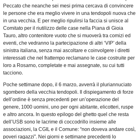
Peccato che neanche sei mesi prima cercava di convincere
le persone che era meglio vivere in una tendopoli nuova che
in una vecchia. E per meglio ripulirsi la faccia si unisce al
Comitato per il riutilizzo delle case nella Piana di Gioia
Tauro, altro contenitore vuoto che si muoverà tra comizi ed
eventi, che vedranno la partecipazione di altri ‘VIP’ della
sinistra italiana, senza mai ascoltare e coinvolgere i diretti
interessati che nel frattempo reclamano le case costruite per
loro a Rosarno, completate e mai assegnate, su cui tutti
tacciono.
Poche settimane dopo, il 6 marzo, avverrà il pluriannuciato
sgombero della vecchia tendopoli. Il dispiegamento di forze
dell’ordine è senza precedenti per un’operazione del
genere, 1000 uomini, uno per ogni abitante, elicotteri, ruspe
e altro ancora. In questo epilogo del ghetto quel che resta
dell’USB sono le lacrime di coccodrillo insieme alle
associazioni, la CGIL e il Comune: “non doveva andare così,
poveri ragazzi”. Nei giorni e settimane precedenti lo