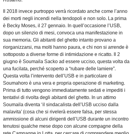
Il 2018 invece purtroppo verrà ricordato anche come l’anno
dei morti negli incendi nella tendopoli e non solo. La prima
è Becky Moses, il 27 gennaio. In quell’occasione l’USB,
dopo un silenzio di mesi, convoca una manifestazione in
sua memoria. Gli abitanti del ghetto intanto provano a
riorganizzarsi, ma molti hanno paura, e chi non si arrende è
sottoposto a diverse forme di intimidazione e ricatto. Il 2
giugno è Soumaila Sacko ad essere ucciso, questa volta da
una fucilata, perché scoperto a “rubare delle lamiere”.
Questa volta l’intervento dell’USB e in particolare di
Soumahoro è una vera e propria operazione di marketing.
Prima di tutto vengono immediatamente sedati e impediti i
tentativi di rivolta degli abitanti del ghetto. In un attimo
Soumaila diventa ‘il sindacalista dell’USB ucciso dalla
malavita’ (cosa che si rivelerà essere falsa, per stessa
ammissione di alcuni dirigenti dell’USB durante un incontro
tenutosi qualche mese dopo con alcune compagne della
rete Campagne in Lotta, per cercare di comprendere meglio