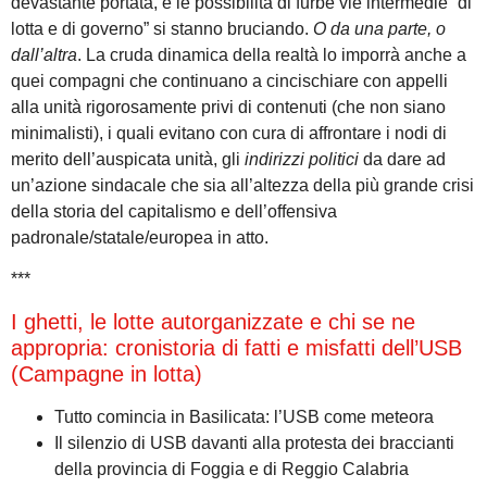
devastante portata, e le possibilità di furbe vie intermedie “di
lotta e di governo” si stanno bruciando.
O da una parte, o
dall’altra
. La cruda dinamica della realtà lo imporrà anche a
quei compagni che continuano a cincischiare con appelli
alla unità rigorosamente privi di contenuti (che non siano
minimalisti), i quali evitano con cura di affrontare i nodi di
merito dell’auspicata unità, gli
indirizzi politici
da dare ad
un’azione sindacale che sia all’altezza della più grande crisi
della storia del capitalismo e dell’offensiva
padronale/statale/europea in atto.
***
I ghetti, le lotte autorganizzate e chi se ne
appropria: cronistoria di fatti e misfatti dell’USB
(Campagne in lotta)
Tutto comincia in Basilicata: l’USB come meteora
Il silenzio di USB davanti alla protesta dei braccianti
della provincia di Foggia e di Reggio Calabria