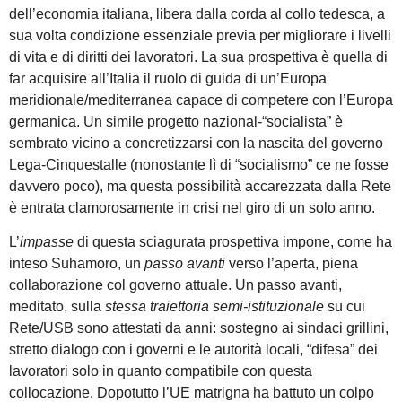
dell’economia italiana, libera dalla corda al collo tedesca, a
sua volta condizione essenziale previa per migliorare i livelli
di vita e di diritti dei lavoratori. La sua prospettiva è quella di
far acquisire all’Italia il ruolo di guida di un’Europa
meridionale/mediterranea capace di competere con l’Europa
germanica. Un simile progetto nazional-“socialista” è
sembrato vicino a concretizzarsi con la nascita del governo
Lega-Cinquestalle (nonostante lì di “socialismo” ce ne fosse
davvero poco), ma questa possibilità accarezzata dalla Rete
è entrata clamorosamente in crisi nel giro di un solo anno.
L’
impasse
di questa sciagurata prospettiva impone, come ha
inteso Suhamoro, un
passo avanti
verso l’aperta, piena
collaborazione col governo attuale. Un passo avanti,
meditato, sulla
stessa traiettoria semi-istituzionale
su cui
Rete/USB sono attestati da anni: sostegno ai sindaci grillini,
stretto dialogo con i governi e le autorità locali, “difesa” dei
lavoratori solo in quanto compatibile con questa
collocazione. Dopotutto l’UE matrigna ha battuto un colpo