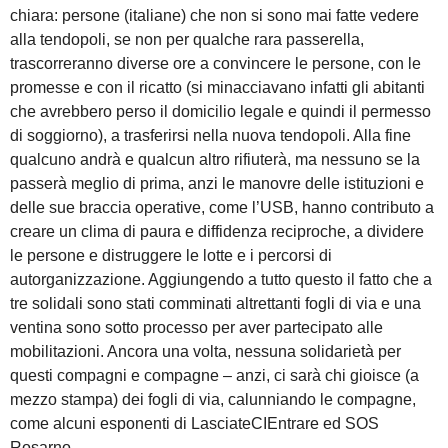
chiara: persone (italiane) che non si sono mai fatte vedere
alla tendopoli, se non per qualche rara passerella,
trascorreranno diverse ore a convincere le persone, con le
promesse e con il ricatto (si minacciavano infatti gli abitanti
che avrebbero perso il domicilio legale e quindi il permesso
di soggiorno), a trasferirsi nella nuova tendopoli. Alla fine
qualcuno andrà e qualcun altro rifiuterà, ma nessuno se la
passerà meglio di prima, anzi le manovre delle istituzioni e
delle sue braccia operative, come l’USB, hanno contributo a
creare un clima di paura e diffidenza reciproche, a dividere
le persone e distruggere le lotte e i percorsi di
autorganizzazione. Aggiungendo a tutto questo il fatto che a
tre solidali sono stati comminati altrettanti fogli di via e una
ventina sono sotto processo per aver partecipato alle
mobilitazioni. Ancora una volta, nessuna solidarietà per
questi compagni e compagne – anzi, ci sarà chi gioisce (a
mezzo stampa) dei fogli di via, calunniando le compagne,
come alcuni esponenti di LasciateCIEntrare ed SOS
Rosarno.