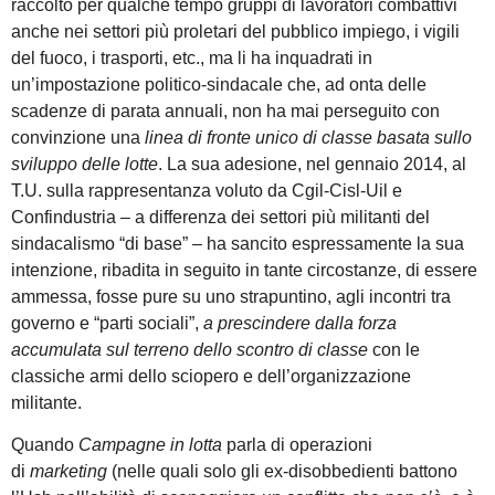
raccolto per qualche tempo gruppi di lavoratori combattivi
anche nei settori più proletari del pubblico impiego, i vigili
del fuoco, i trasporti, etc., ma li ha inquadrati in
un’impostazione politico-sindacale che, ad onta delle
scadenze di parata annuali, non ha mai perseguito con
convinzione una
linea di fronte unico di classe basata sullo
sviluppo delle lotte
. La sua adesione, nel gennaio 2014, al
T.U. sulla rappresentanza voluto da Cgil-Cisl-Uil e
Confindustria – a differenza dei settori più militanti del
sindacalismo “di base” – ha sancito espressamente la sua
intenzione, ribadita in seguito in tante circostanze, di essere
ammessa, fosse pure su uno strapuntino, agli incontri tra
governo e “parti sociali”,
a prescindere
dalla forza
accumulata sul terreno dello
scontro di classe
con le
classiche armi dello sciopero e dell’organizzazione
militante.
Quando
Campagne in lotta
parla di operazioni
di
marketing
(nelle quali solo gli ex-disobbedienti battono