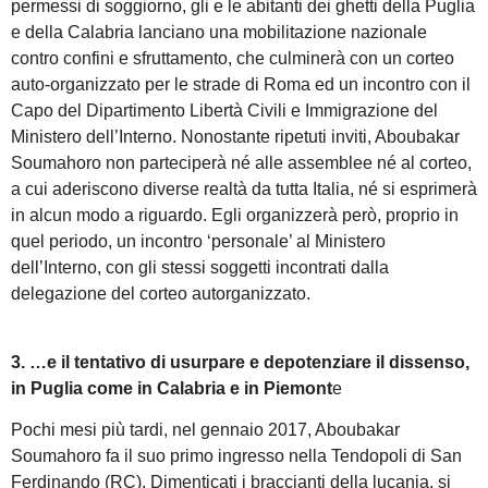
permessi di soggiorno, gli e le abitanti dei ghetti della Puglia
e della Calabria lanciano una mobilitazione nazionale
contro confini e sfruttamento, che culminerà con un corteo
auto-organizzato per le strade di Roma ed un incontro con il
Capo del Dipartimento Libertà Civili e Immigrazione del
Ministero dell’Interno. Nonostante ripetuti inviti, Aboubakar
Soumahoro non parteciperà né alle assemblee né al corteo,
a cui aderiscono diverse realtà da tutta Italia, né si esprimerà
in alcun modo a riguardo. Egli organizzerà però, proprio in
quel periodo, un incontro ‘personale’ al Ministero
dell’Interno, con gli stessi soggetti incontrati dalla
delegazione del corteo autorganizzato.
3. …e il tentativo di usurpare e depotenziare il dissenso,
in Puglia come in Calabria e in Piemont
e
Pochi mesi più tardi, nel gennaio 2017, Aboubakar
Soumahoro fa il suo primo ingresso nella Tendopoli di San
Ferdinando (RC). Dimenticati i braccianti della lucania, si