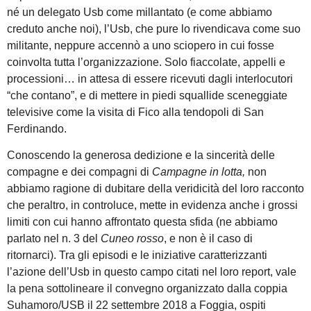
né un delegato Usb come millantato (e come abbiamo
creduto anche noi), l’Usb, che pure lo rivendicava come suo
militante, neppure accennò a uno sciopero in cui fosse
coinvolta tutta l’organizzazione. Solo fiaccolate, appelli e
processioni… in attesa di essere ricevuti dagli interlocutori
“che contano”, e di mettere in piedi squallide sceneggiate
televisive come la visita di Fico alla tendopoli di San
Ferdinando.
Conoscendo la generosa dedizione e la sincerità delle
compagne e dei compagni di
Campagne in lotta,
non
abbiamo ragione di dubitare della veridicità del loro racconto
che peraltro, in controluce, mette in evidenza anche i grossi
limiti con cui hanno affrontato questa sfida (ne abbiamo
parlato nel n. 3 del
Cuneo rosso
, e non è il caso di
ritornarci). Tra gli episodi e le iniziative caratterizzanti
l’azione dell’Usb in questo campo citati nel loro report, vale
la pena sottolineare il convegno organizzato dalla coppia
Suhamoro/USB il 22 settembre 2018 a Foggia, ospiti