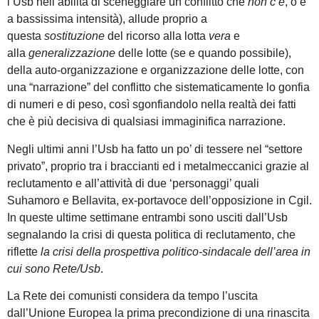
l’Usb nell’abilità di sceneggiare un conflitto che
non c’è
, o è
a bassissima intensità), allude proprio a
questa
sostituzione
del ricorso alla lotta
vera
e
alla
generalizzazione
delle lotte (se e quando possibile),
della auto-organizzazione e organizzazione delle lotte, con
una “narrazione” del conflitto che sistematicamente lo gonfia
di numeri e di peso, così sgonfiandolo nella realtà dei fatti
che è più decisiva di qualsiasi immaginifica narrazione.
Negli ultimi anni l’Usb ha fatto un po’ di tessere nel “settore
privato”, proprio tra i braccianti ed i metalmeccanici grazie al
reclutamento e all’attività di due ‘personaggi’ quali
Suhamoro e Bellavita, ex-portavoce dell’opposizione in Cgil.
In queste ultime settimane entrambi sono usciti dall’Usb
segnalando la crisi di questa politica di reclutamento, che
riflette
la
crisi della prospettiva politico-sindacale dell’area in
cui sono Rete/Usb
.
La Rete dei comunisti considera da tempo l’uscita
dall’Unione Europea la prima precondizione di una rinascita