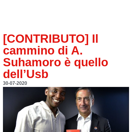
[CONTRIBUTO] Il
cammino di A.
Suhamoro è quello
dell’Usb
30-07-2020