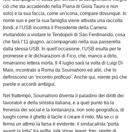
ciò che sta accadendo nella Piana di Gioia Tauro e non
solo) e la sua faccia, come un’icona, compare dovunque. In
nome suo e per la sua famiglia viene attivata una raccolta
fondi, e l’USB incontra il Presidente della Camera
invitandolo a visitare le Tendopoli di San Ferdinando, cosa
che farà l’11 giugno, accompagnato nella sua passerella
dalla stessa USB. In quell’occasione, l’USB esulta per le
promesse e le dichiarazioni di Fico, che, manco a dirlo,
rimarranno lettera morta. Il 4 luglio sarà la volta di Luigi Di
Maio, incontrato a Roma da Soumahoro ed altri, che lo
definiscono un ‘incontro proficuo’. Anche qui, niente più che
parole e accordi ambigui.
Nel frattempo, Soumahoro diventa il paladino dei diritti dei
lavoratori e della sinistra italiana, e a quel punto tra la
frenesia dei social e la lontananza, non solo geografica, di
luoghi come il ghetto è facile il creare il mito. Ma se ci si
ferma un attimo la farsa è evidente: il sindacalista “porta
avanti la lotta” tra selfie, talk show, tweet, foto, strette di