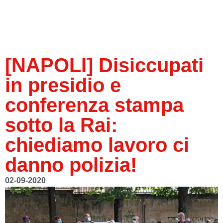
[NAPOLI] Disiccupati
in presidio e
conferenza stampa
sotto la Rai:
chiediamo lavoro ci
danno polizia!
02-09-2020