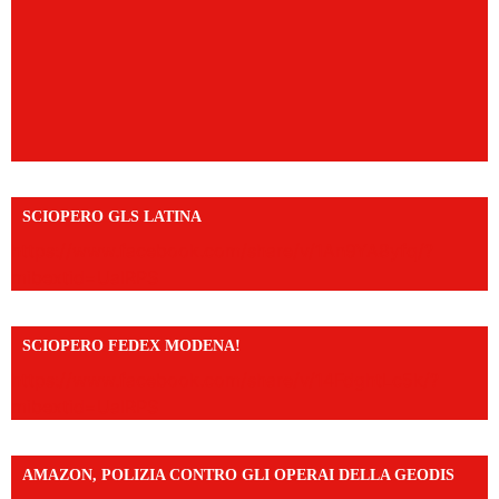
SCIOPERO GLS LATINA
https://www.facebook.com/share/v/1An9YA8yfq/?
mibextid=UalRPS
SCIOPERO FEDEX MODENA!
https://www.facebook.com/share/v/14FdghtLc5k/?
mibextid=UalRPS
AMAZON, POLIZIA CONTRO GLI OPERAI DELLA GEODIS