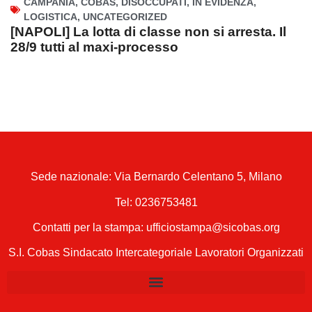
CAMPANIA
,
COBAS
,
DISOCCUPATI
,
IN EVIDENZA
,
LOGISTICA
,
UNCATEGORIZED
[NAPOLI] La lotta di classe non si arresta. Il
28/9 tutti al maxi-processo
Sede nazionale: Via Bernardo Celentano 5, Milano
Tel:
0236753481
Contatti per la stampa: ufficiostampa@sicobas.org
S.I. Cobas Sindacato Intercategoriale Lavoratori Organizzati