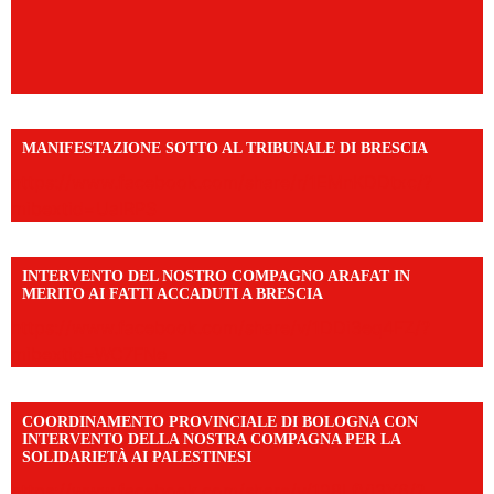
MANIFESTAZIONE SOTTO AL TRIBUNALE DI BRESCIA
https://www.facebook.com/share/r/1EMnKDDtxc/?
mibextid=UalRPS
INTERVENTO DEL NOSTRO COMPAGNO ARAFAT IN
MERITO AI FATTI ACCADUTI A BRESCIA
https://www.facebook.com/share/v/1DDi3eq4FZ/?
mibextid=WC7FNe
COORDINAMENTO PROVINCIALE DI BOLOGNA CON
INTERVENTO DELLA NOSTRA COMPAGNA PER LA
SOLIDARIETÀ AI PALESTINESI
https://www.facebook.com/share/v/198LfVj3Y6/?