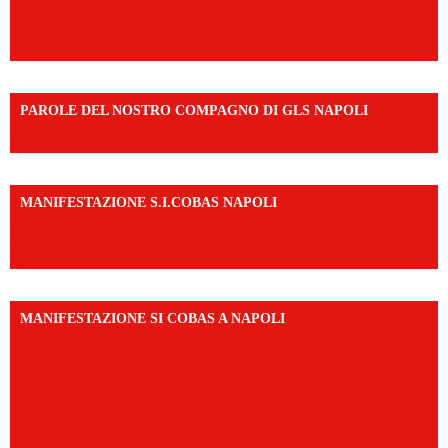
PAROLE DEL NOSTRO COMPAGNO DI GLS NAPOLI
https://vm.tiktok.com/ZNd9eE3RH/
MANIFESTAZIONE S.I.COBAS NAPOLI
https://www.instagram.com/reel/DMAkE-siQw6/?
igsh=NmQ2Y3R5M3ZqcmJo
MANIFESTAZIONE SI COBAS A NAPOLI