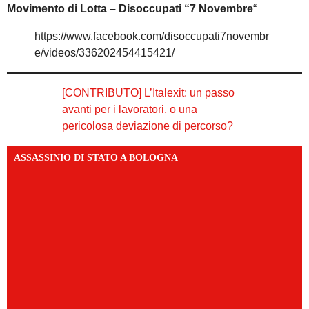
Movimento di Lotta – Disoccupati “7 Novembre
“
https://www.facebook.com/disoccupati7novembr
e/videos/336202454415421/
[CONTRIBUTO] L’Italexit: un passo
avanti per i lavoratori, o una
pericolosa deviazione di percorso?
ASSASSINIO DI STATO A BOLOGNA