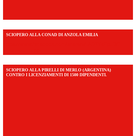
SCIOPERO ALLA CONAD DI ANZOLA EMILIA
https://www.facebook.com/share/v/1AD7YkEpuD/?
mibextid=UalRPS
SCIOPERO ALLA PIRELLI DI MERLO (ARGENTINA)
CONTRO I LICENZIAMENTI DI 1500 DIPENDENTI.