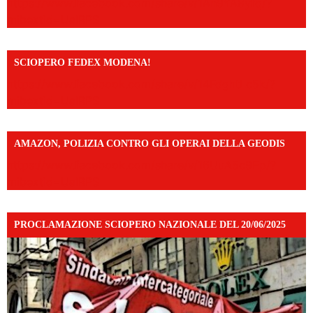
https://www.facebook.com/share/v/1An9YA8yfq/?
mibextid=UalRPS
SCIOPERO FEDEX MODENA!
https://www.facebook.com/share/v/14FdghtLc5k/?
mibextid=UalRPS
AMAZON, POLIZIA CONTRO GLI OPERAI DELLA GEODIS
https://www.facebook.com/share/v/16UuA5c9Ep/?
mibextid=UalRPS
PROCLAMAZIONE SCIOPERO NAZIONALE DEL 20/06/2025