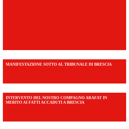
MANIFESTAZIONE SOTTO AL TRIBUNALE DI BRESCIA
https://www.facebook.com/share/r/1EMnKDDtxc/?
mibextid=UalRPS
INTERVENTO DEL NOSTRO COMPAGNO ARAFAT IN
MERITO AI FATTI ACCADUTI A BRESCIA
https://www.facebook.com/share/v/1DDi3eq4FZ/?
mibextid=WC7FNe