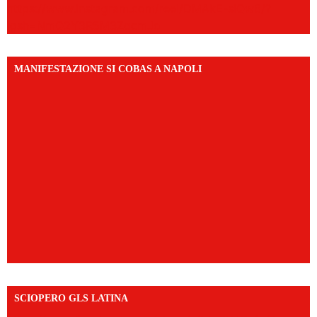
https://www.instagram.com/reel/DMAkE-siQw6/?
igsh=NmQ2Y3R5M3ZqcmJo
MANIFESTAZIONE SI COBAS A NAPOLI
SCIOPERO GLS LATINA