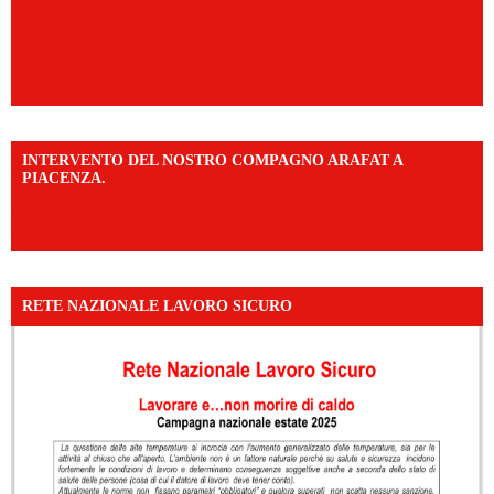
INTERVENTO DEL NOSTRO COMPAGNO ARAFAT A
PIACENZA.
https://www.facebook.com/share/v/16F2CWAw7M/?
mibextid=WC7FNe
RETE NAZIONALE LAVORO SICURO