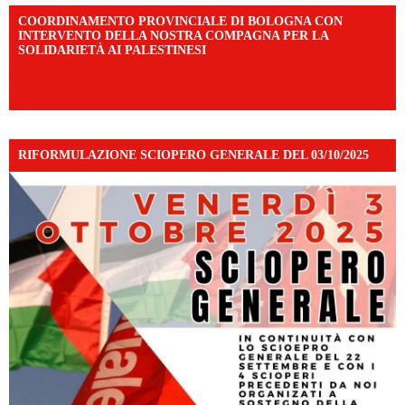
COORDINAMENTO PROVINCIALE DI BOLOGNA CON
INTERVENTO DELLA NOSTRA COMPAGNA PER LA
SOLIDARIETÀ AI PALESTINESI
https://www.facebook.com/share/v/198LfVj3Y6/?
mibextid=WC7FNe
RIFORMULAZIONE SCIOPERO GENERALE DEL 03/10/2025