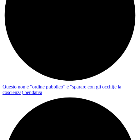
Questo non è “ordine pubblico” è “sparare con gli occhi(e la
coscienza) bendati/a