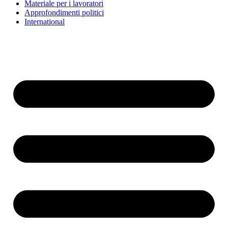
Materiale per i lavoratori
Approfondimenti politici
International