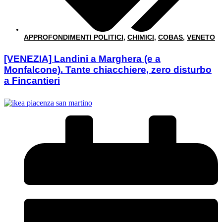
APPROFONDIMENTI POLITICI
,
CHIMICI
,
COBAS
,
VENETO
[VENEZIA] Landini a Marghera (e a
Monfalcone). Tante chiacchiere, zero disturbo
a Fincantieri