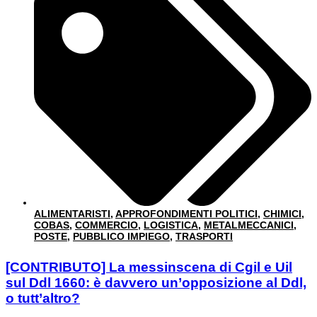
ALIMENTARISTI
,
APPROFONDIMENTI POLITICI
,
CHIMICI
,
COBAS
,
COMMERCIO
,
LOGISTICA
,
METALMECCANICI
,
POSTE
,
PUBBLICO IMPIEGO
,
TRASPORTI
[CONTRIBUTO] La messinscena di Cgil e Uil
sul Ddl 1660: è davvero un’opposizione al Ddl,
o tutt’altro?