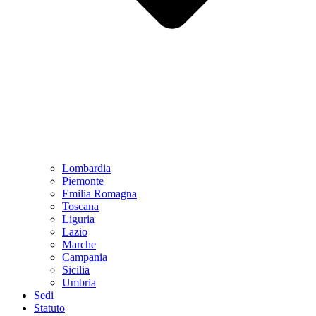
Lombardia
Piemonte
Emilia Romagna
Toscana
Liguria
Lazio
Marche
Campania
Sicilia
Umbria
Sedi
Statuto