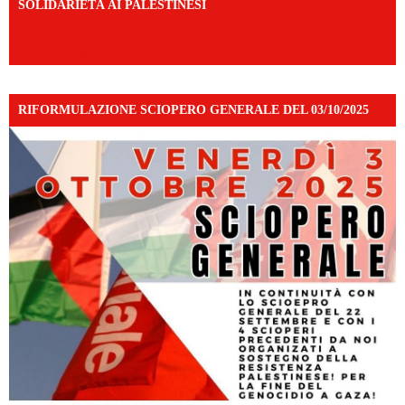
SOLIDARIETÀ AI PALESTINESI
https://www.facebook.com/share/v/198LfVj3Y6/?
mibextid=WC7FNe
RIFORMULAZIONE SCIOPERO GENERALE DEL 03/10/2025