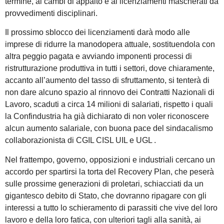
termine, ai cambi di appalto e ai licenziamenti mascherati da
provvedimenti disciplinari.
Il prossimo sblocco dei licenziamenti darà modo alle
imprese di ridurre la manodopera attuale, sostituendola con
altra peggio pagata e avviando imponenti processi di
ristrutturazione produttiva in tutti i settori, dove chiaramente,
accanto all’aumento del tasso di sfruttamento, si tenterà di
non dare alcuno spazio al rinnovo dei Contratti Nazionali di
Lavoro, scaduti a circa 14 milioni di salariati, rispetto i quali
la Confindustria ha già dichiarato di non voler riconoscere
alcun aumento salariale, con buona pace del sindacalismo
collaborazionista di CGIL CISL UIL e UGL .
Nel frattempo, governo, opposizioni e industriali cercano un
accordo per spartirsi la torta del Recovery Plan, che peserà
sulle prossime generazioni di proletari, schiacciati da un
gigantesco debito di Stato, che dovranno ripagare con gli
interessi a tutto lo schieramento di parassiti che vive del loro
lavoro e della loro fatica, con ulteriori tagli alla sanità, ai