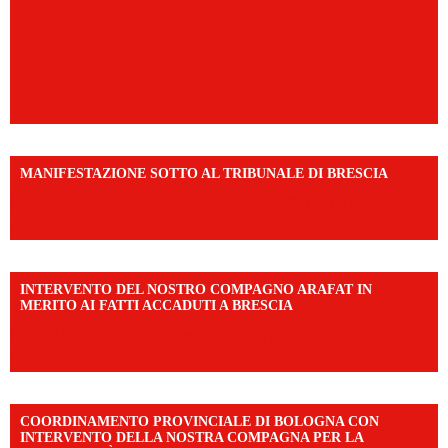
MANIFESTAZIONE SOTTO AL TRIBUNALE DI BRESCIA
https://www.facebook.com/share/r/1EMnKDDtxc/?
mibextid=UalRPS
INTERVENTO DEL NOSTRO COMPAGNO ARAFAT IN
MERITO AI FATTI ACCADUTI A BRESCIA
https://www.facebook.com/share/v/1DDi3eq4FZ/?
mibextid=WC7FNe
COORDINAMENTO PROVINCIALE DI BOLOGNA CON
INTERVENTO DELLA NOSTRA COMPAGNA PER LA