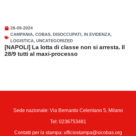
28-09-2024
CAMPANIA
,
COBAS
,
DISOCCUPATI
,
IN EVIDENZA
,
LOGISTICA
,
UNCATEGORIZED
[NAPOLI] La lotta di classe non si arresta. Il
28/9 tutti al maxi-processo
Sede nazionale: Via Bernardo Celentano 5, Milano
Tel:
0236753481
Contatti per la stampa: ufficiostampa@sicobas.org