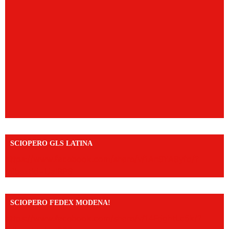
SCIOPERO GLS LATINA
https://www.facebook.com/share/v/1An9YA8yfq/?
mibextid=UalRPS
SCIOPERO FEDEX MODENA!
https://www.facebook.com/share/v/14FdghtLc5k/?