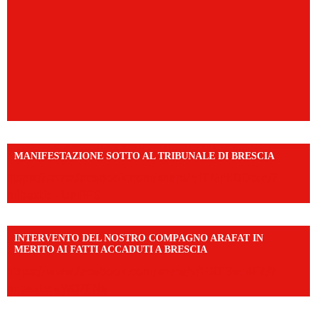
MANIFESTAZIONE SOTTO AL TRIBUNALE DI BRESCIA
https://www.facebook.com/share/r/1EMnKDDtxc/?
mibextid=UalRPS
INTERVENTO DEL NOSTRO COMPAGNO ARAFAT IN
MERITO AI FATTI ACCADUTI A BRESCIA
https://www.facebook.com/share/v/1DDi3eq4FZ/?
mibextid=WC7FNe