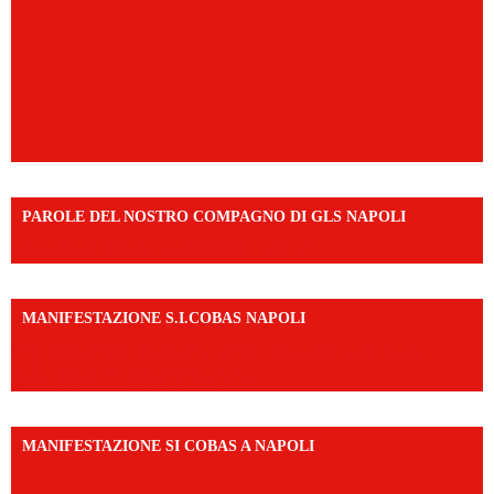
PAROLE DEL NOSTRO COMPAGNO DI GLS NAPOLI
https://vm.tiktok.com/ZNd9eE3RH/
MANIFESTAZIONE S.I.COBAS NAPOLI
https://www.instagram.com/reel/DMAkE-siQw6/?
igsh=NmQ2Y3R5M3ZqcmJo
MANIFESTAZIONE SI COBAS A NAPOLI