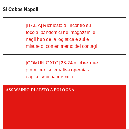
SI Cobas Napoli
[ITALIA] Richiesta di incontro su
focolai pandemici nei magazzini e
negli hub della logistica e sulle
misure di contenimento dei contagi
[COMUNICATO] 23-24 ottobre: due
giorni per l’alternativa operaia al
capitalismo pandemico
ASSASSINIO DI STATO A BOLOGNA