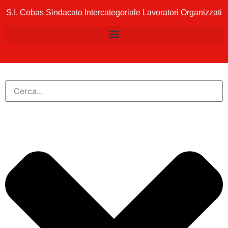
S.I. Cobas Sindacato Intercategoriale Lavoratori Organizzati