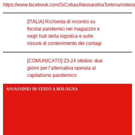
https://www.facebook.com/SiCobasAlessandriaTortona/vide
[ITALIA] Richiesta di incontro su
focolai pandemici nei magazzini e
negli hub della logistica e sulle
misure di contenimento dei contagi
[COMUNICATO] 23-24 ottobre: due
giorni per l’alternativa operaia al
capitalismo pandemico
ASSASSINIO DI STATO A BOLOGNA