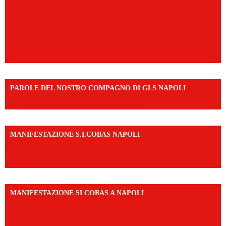
PAROLE DEL NOSTRO COMPAGNO DI GLS NAPOLI
https://vm.tiktok.com/ZNd9eE3RH/
MANIFESTAZIONE S.I.COBAS NAPOLI
https://www.instagram.com/reel/DMAkE-siQw6/?
igsh=NmQ2Y3R5M3ZqcmJo
MANIFESTAZIONE SI COBAS A NAPOLI