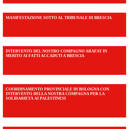
MANIFESTAZIONE SOTTO AL TRIBUNALE DI BRESCIA
https://www.facebook.com/share/r/1EMnKDDtxc/?
mibextid=UalRPS
INTERVENTO DEL NOSTRO COMPAGNO ARAFAT IN
MERITO AI FATTI ACCADUTI A BRESCIA
https://www.facebook.com/share/v/1DDi3eq4FZ/?
mibextid=WC7FNe
COORDINAMENTO PROVINCIALE DI BOLOGNA CON
INTERVENTO DELLA NOSTRA COMPAGNA PER LA
SOLIDARIETÀ AI PALESTINESI
https://www.facebook.com/share/v/198LfVj3Y6/?
mibextid=WC7FNe