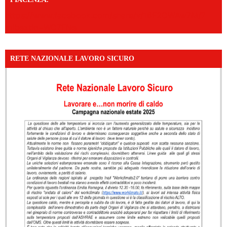
https://www.facebook.com/share/v/16F2CWAw7M/?
mibextid=WC7FNe
RETE NAZIONALE LAVORO SICURO