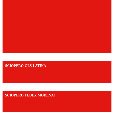
SCIOPERO GLS LATINA
https://www.facebook.com/share/v/1An9YA8yfq/?
mibextid=UalRPS
SCIOPERO FEDEX MODENA!
https://www.facebook.com/share/v/14FdghtLc5k/?
mibextid=UalRPS