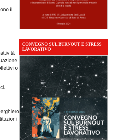
ono il
CONVEGNO SUL BURNOUT E STRESS
LAVORATIVO
ttività
ituazione
lettivi o
ci.
berghiero
ituzioni