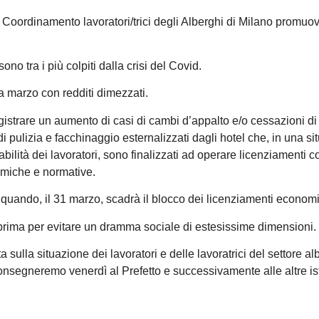
l Coordinamento lavoratori/trici degli Alberghi di Milano promuov
sono tra i più colpiti dalla crisi del Covid.
a marzo con redditi dimezzati.
gistrare un aumento di casi di cambi d’appalto e/o cessazioni di a
di pulizia e facchinaggio esternalizzati dagli hotel che, in una s
abilità dei lavoratori, sono finalizzati ad operare licenziamenti col
omiche e normative.
quando, il 31 marzo, scadrà il blocco dei licenziamenti economi
 prima per evitare un dramma sociale di estesissime dimensioni.
 sulla situazione dei lavoratori e delle lavoratrici del settore al
onsegneremo venerdì al Prefetto e successivamente alle altre ist