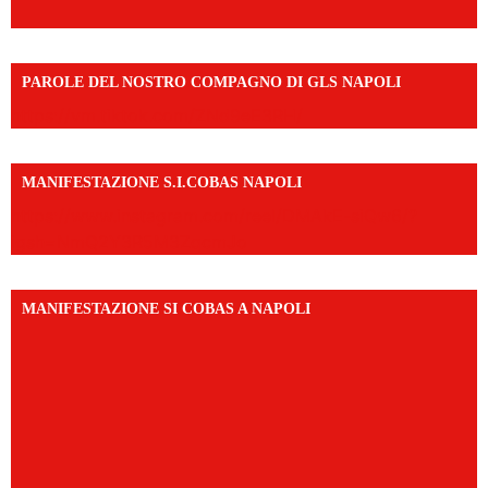
PAROLE DEL NOSTRO COMPAGNO DI GLS NAPOLI
https://vm.tiktok.com/ZNd9eE3RH/
MANIFESTAZIONE S.I.COBAS NAPOLI
https://www.instagram.com/reel/DMAkE-siQw6/?
igsh=NmQ2Y3R5M3ZqcmJo
MANIFESTAZIONE SI COBAS A NAPOLI