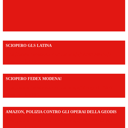
SCIOPERO GLS LATINA
https://www.facebook.com/share/v/1An9YA8yfq/?
mibextid=UalRPS
SCIOPERO FEDEX MODENA!
https://www.facebook.com/share/v/14FdghtLc5k/?
mibextid=UalRPS
AMAZON, POLIZIA CONTRO GLI OPERAI DELLA GEODIS
https://www.facebook.com/share/v/16UuA5c9Ep/?
mibextid=UalRPS