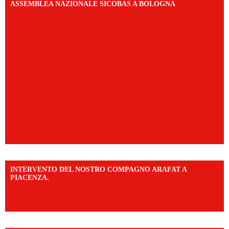
ASSEMBLEA NAZIONALE SICOBAS A BOLOGNA
INTERVENTO DEL NOSTRO COMPAGNO ARAFAT A
PIACENZA.
https://www.facebook.com/share/v/16F2CWAw7M/?
mibextid=WC7FNe