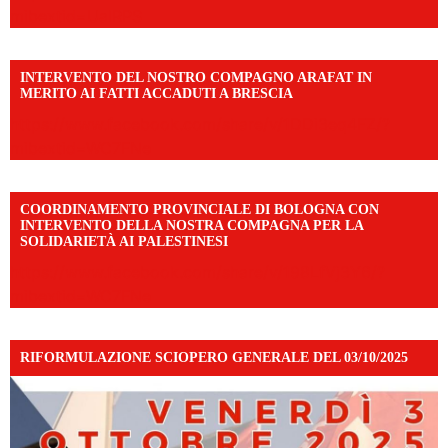
mibextid=UalRPS
INTERVENTO DEL NOSTRO COMPAGNO ARAFAT IN
MERITO AI FATTI ACCADUTI A BRESCIA
https://www.facebook.com/share/v/1DDi3eq4FZ/?
mibextid=WC7FNe
COORDINAMENTO PROVINCIALE DI BOLOGNA CON
INTERVENTO DELLA NOSTRA COMPAGNA PER LA
SOLIDARIETÀ AI PALESTINESI
https://www.facebook.com/share/v/198LfVj3Y6/?
mibextid=WC7FNe
RIFORMULAZIONE SCIOPERO GENERALE DEL 03/10/2025