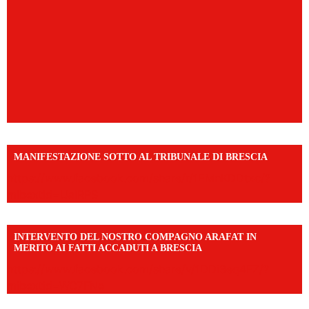
MANIFESTAZIONE SOTTO AL TRIBUNALE DI BRESCIA
https://www.facebook.com/share/r/1EMnKDDtxc/?
mibextid=UalRPS
INTERVENTO DEL NOSTRO COMPAGNO ARAFAT IN
MERITO AI FATTI ACCADUTI A BRESCIA
https://www.facebook.com/share/v/1DDi3eq4FZ/?
mibextid=WC7FNe