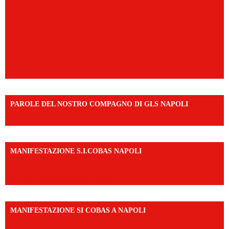
PAROLE DEL NOSTRO COMPAGNO DI GLS NAPOLI
https://vm.tiktok.com/ZNd9eE3RH/
MANIFESTAZIONE S.I.COBAS NAPOLI
https://www.instagram.com/reel/DMAkE-siQw6/?
igsh=NmQ2Y3R5M3ZqcmJo
MANIFESTAZIONE SI COBAS A NAPOLI