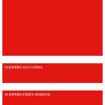
SCIOPERO GLS LATINA
https://www.facebook.com/share/v/1An9YA8yfq/?
mibextid=UalRPS
SCIOPERO FEDEX MODENA!
https://www.facebook.com/share/v/14FdghtLc5k/?