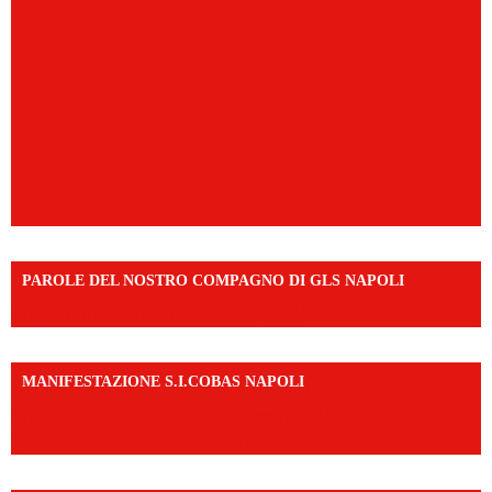
PAROLE DEL NOSTRO COMPAGNO DI GLS NAPOLI
https://vm.tiktok.com/ZNd9eE3RH/
MANIFESTAZIONE S.I.COBAS NAPOLI
https://www.instagram.com/reel/DMAkE-siQw6/?
igsh=NmQ2Y3R5M3ZqcmJo