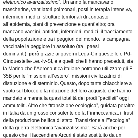
elettronico avanzatissimo
“. Un anno fa mancavano
mascherine, ventilatori polmonari, posti in terapia intensiva,
infermieri, medici, strutture territoriali di contrasto
all’epidemia, piani di prevenzione e quant’altro; ora
mancano vaccini, antidoti, infermieri, medici, il tracciamento
della popolazione è tra i peggiori del mondo, la campagna
vaccinale la peggiore in assoluto (tra i paesi
dominanti),
però
grazie ai governi Lega-Cinquestelle e Pd-
Cinquestelle-Leu-Iv-SI, e a quelli che li hanno preceduti, sia
la Marina che l’Aeronautica italiane potranno utilizzare gli F-
35B per le “missioni all’estero”, missioni civilizzatrici di
distruzione e di sterminio. Questo, dopo tante chiacchiere a
vuoto sul blocco o la riduzione del loro acquisto che hanno
mandato a manna la quasi totalità dei prodi “pacifisti” oggi
ammutoliti. Altro che “transizione ecologica”, guidata peraltro
in Italia da un grosso consulente della Finmeccanica, il trust
della produzione bellica di stato. Transizione all’”ecologia”
della guerra elettronica “avanzatissima”. Sarà anche per
questo che il faccendiere Arcuri è stato sostituito da un