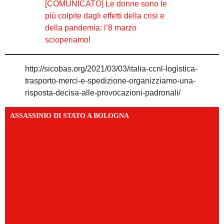
[COMUNICATO] Le donne sono le
più colpite dagli effetti della crisi e
della pandemia: l’8 marzo
scioperiamo!
http://sicobas.org/2021/03/03/italia-ccnl-logistica-
trasporto-merci-e-spedizione-organizziamo-una-
risposta-decisa-alle-provocazioni-padronali/
ASSASSINIO DI STATO A BOLOGNA