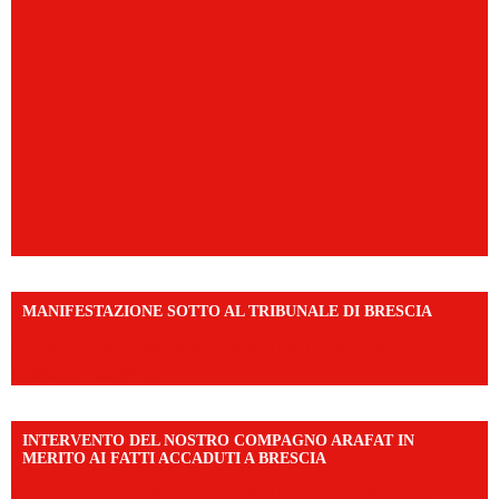
MANIFESTAZIONE SOTTO AL TRIBUNALE DI BRESCIA
https://www.facebook.com/share/r/1EMnKDDtxc/?
mibextid=UalRPS
INTERVENTO DEL NOSTRO COMPAGNO ARAFAT IN
MERITO AI FATTI ACCADUTI A BRESCIA
https://www.facebook.com/share/v/1DDi3eq4FZ/?