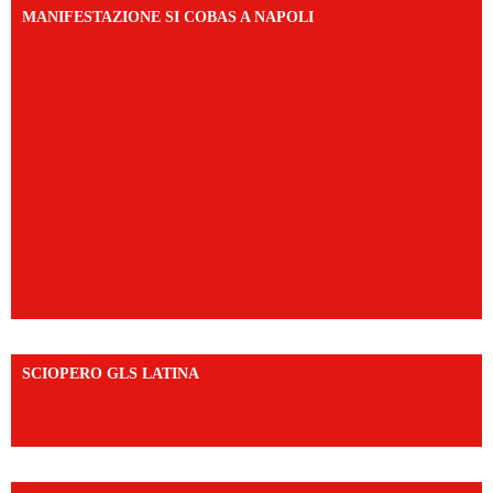
MANIFESTAZIONE SI COBAS A NAPOLI
SCIOPERO GLS LATINA
https://www.facebook.com/share/v/1An9YA8yfq/?
mibextid=UalRPS