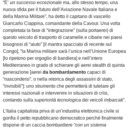
“E’
un successo eccezionale
ma, allo stesso tempo, una
nuova sfida per il futuro dell’Aviazione Navale Italiana e
della Marina Militare”, ha detto il capitano di vascello
Giancarlo Ciappina, comandante della Cavour. Una volta
completata la fase di “integrazione” (sulla portaerei) di
questo veicolo di trasporto di caramelle e cibarie nei paesi
bisognosi di “aiuto” [il mantra spacciato di recente sul
Congo], “la Marina militare sarà l’
unica
nell’Unione Europea
[lo ripetono per orgoglio di bandiera] e nell’intero
Mediterraneo in grado di schierare gli aerei stealth di quinta
generazione [aerei
da bombardamento
capaci di
“nascondersi”, o nella retorica degli assassini di stato,
“invisibili”]: uno strumento che permetterà di tutelare gli
interessi nazionali e intervenire in situazioni di crisi,
contando sulla
superiorità tecnologica
dei veicoli imbarcati”.
L’Italia capitalista priva di un’industria elettronica civile si
gonfia il petto repubblicano democratico perché finalmente
dispone di un caccia bombardiere “
con un sistema