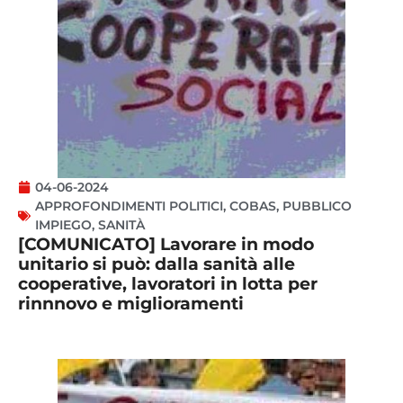
04-06-2024
APPROFONDIMENTI POLITICI
,
COBAS
,
PUBBLICO
IMPIEGO
,
SANITÀ
[COMUNICATO] Lavorare in modo
unitario si può: dalla sanità alle
cooperative, lavoratori in lotta per
rinnnovo e miglioramenti