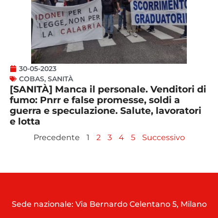
30-05-2023
COBAS
,
SANITÀ
[SANITÀ] Manca il personale. Venditori di
fumo: Pnrr e false promesse, soldi a
guerra e speculazione. Salute, lavoratori
e lotta
Precedente
1
2
3
4
5
Successivo
Sede nazionale: Via Bernardo Celentano 5, Milano