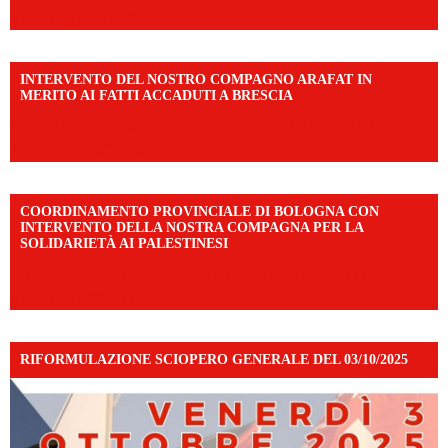
mibextid=UalRPS
INTERVENTO DEL NOSTRO COMPAGNO ARAFAT IN
MERITO AI FATTI ACCADUTI A BRESCIA
https://www.facebook.com/share/v/1DDi3eq4FZ/?
mibextid=WC7FNe
COORDINAMENTO PROVINCIALE DI BOLOGNA CON
INTERVENTO DELLA NOSTRA COMPAGNA PER LA
SOLIDARIETÀ AI PALESTINESI
https://www.facebook.com/share/v/198LfVj3Y6/?
mibextid=WC7FNe
RIFORMULAZIONE SCIOPERO GENERALE DEL 03/10/2025