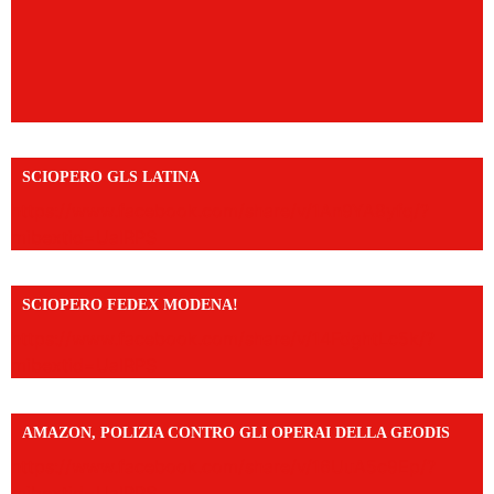
SCIOPERO GLS LATINA
https://www.facebook.com/share/v/1An9YA8yfq/?
mibextid=UalRPS
SCIOPERO FEDEX MODENA!
https://www.facebook.com/share/v/14FdghtLc5k/?
mibextid=UalRPS
AMAZON, POLIZIA CONTRO GLI OPERAI DELLA GEODIS
https://www.facebook.com/share/v/16UuA5c9Ep/?
mibextid=UalRPS