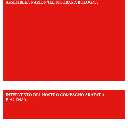
ASSEMBLEA NAZIONALE SICOBAS A BOLOGNA
INTERVENTO DEL NOSTRO COMPAGNO ARAFAT A
PIACENZA.
https://www.facebook.com/share/v/16F2CWAw7M/?
mibextid=WC7FNe