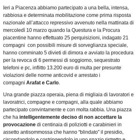
Ieri a Piacenza abbiamo partecipato a una bella, intensa,
rabbiosa e determinata mobilitazione come prima risposta
nazionale all’attacco repressivo avvenuto nella mattinata di
mercoledì 10 marzo quando la Questura e la Procura
piacentine hanno effettuato 25 perquisizioni, indagato 21
compagni con possibili misure di sorveglianza speciale,
hanno comminato 5 divieti di dimora e avviato la procedura
per la revoca di 6 permessi di soggiorno, sequestrato
telefoni e pc, inflitto 13.200 euro di multa per presunte
violazioni delle norme anticovid e arrestato i
compagni
Arafat e Carlo
.
Una grande piazza operaia, piena di migliaia di lavoratori e
lavoratrici, compagne e compagni, alla quale abbiamo
partecipato convintamente e con molta rabbia. Una piazza
che ha
intelligentemente deciso di non accettare la
provocazione
di centinaia di poliziotti e carabinieri in
assetto antisommossa che hanno “blindato” il presidio,
circondandolo e costringendolo in uno spazio ristretto e