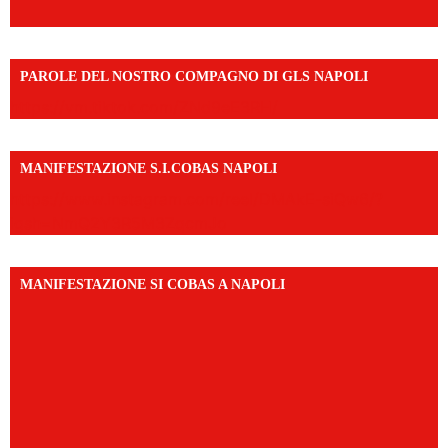
PAROLE DEL NOSTRO COMPAGNO DI GLS NAPOLI
https://vm.tiktok.com/ZNd9eE3RH/
MANIFESTAZIONE S.I.COBAS NAPOLI
https://www.instagram.com/reel/DMAkE-siQw6/?
igsh=NmQ2Y3R5M3ZqcmJo
MANIFESTAZIONE SI COBAS A NAPOLI