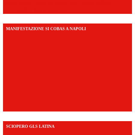
https://www.instagram.com/reel/DMAkE-siQw6/?
igsh=NmQ2Y3R5M3ZqcmJo
MANIFESTAZIONE SI COBAS A NAPOLI
SCIOPERO GLS LATINA