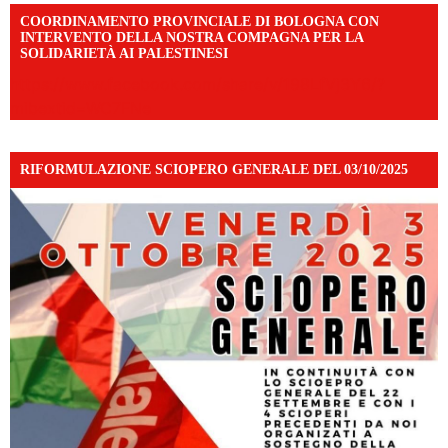
COORDINAMENTO PROVINCIALE DI BOLOGNA CON
INTERVENTO DELLA NOSTRA COMPAGNA PER LA
SOLIDARIETÀ AI PALESTINESI
https://www.facebook.com/share/v/198LfVj3Y6/?
mibextid=WC7FNe
RIFORMULAZIONE SCIOPERO GENERALE DEL 03/10/2025