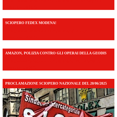
https://www.facebook.com/share/v/1An9YA8yfq/?
mibextid=UalRPS
SCIOPERO FEDEX MODENA!
https://www.facebook.com/share/v/14FdghtLc5k/?
mibextid=UalRPS
AMAZON, POLIZIA CONTRO GLI OPERAI DELLA GEODIS
https://www.facebook.com/share/v/16UuA5c9Ep/?
mibextid=UalRPS
PROCLAMAZIONE SCIOPERO NAZIONALE DEL 20/06/2025