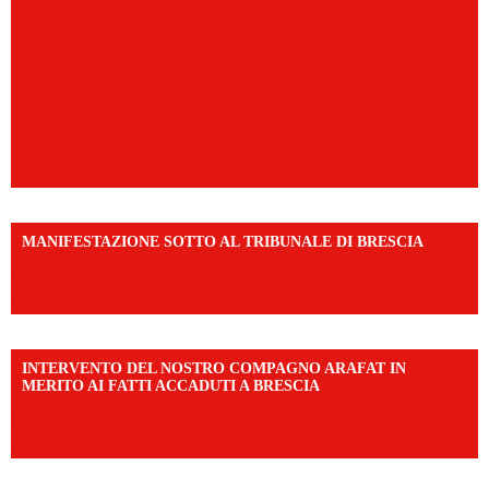
MANIFESTAZIONE SOTTO AL TRIBUNALE DI BRESCIA
https://www.facebook.com/share/r/1EMnKDDtxc/?
mibextid=UalRPS
INTERVENTO DEL NOSTRO COMPAGNO ARAFAT IN
MERITO AI FATTI ACCADUTI A BRESCIA
https://www.facebook.com/share/v/1DDi3eq4FZ/?
mibextid=WC7FNe