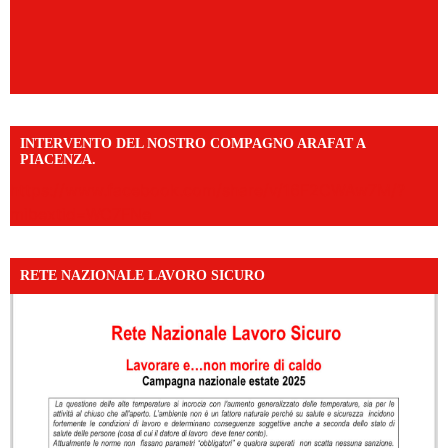
INTERVENTO DEL NOSTRO COMPAGNO ARAFAT A
PIACENZA.
https://www.facebook.com/share/v/16F2CWAw7M/?
mibextid=WC7FNe
RETE NAZIONALE LAVORO SICURO