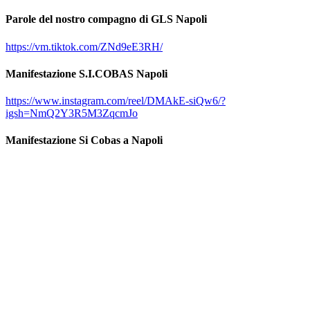
Parole del nostro compagno di GLS Napoli
https://vm.tiktok.com/ZNd9eE3RH/
Manifestazione S.I.COBAS Napoli
https://www.instagram.com/reel/DMAkE-siQw6/?
igsh=NmQ2Y3R5M3ZqcmJo
Manifestazione Si Cobas a Napoli