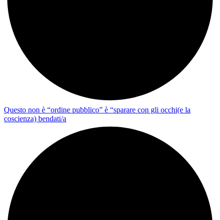
Questo non è “ordine pubblico” è “sparare con gli occhi(e la
coscienza) bendati/a