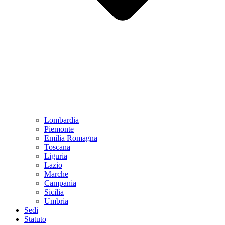
Lombardia
Piemonte
Emilia Romagna
Toscana
Liguria
Lazio
Marche
Campania
Sicilia
Umbria
Sedi
Statuto