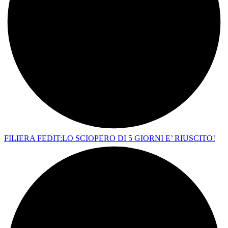
FILIERA FEDIT:LO SCIOPERO DI 5 GIORNI E’ RIUSCITO!