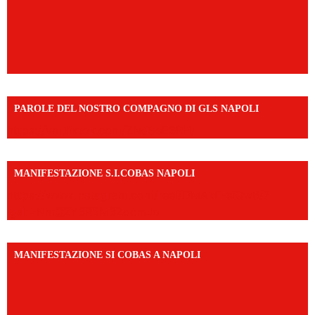
PAROLE DEL NOSTRO COMPAGNO DI GLS NAPOLI
https://vm.tiktok.com/ZNd9eE3RH/
MANIFESTAZIONE S.I.COBAS NAPOLI
https://www.instagram.com/reel/DMAkE-siQw6/?
igsh=NmQ2Y3R5M3ZqcmJo
MANIFESTAZIONE SI COBAS A NAPOLI