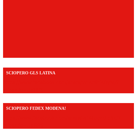
SCIOPERO GLS LATINA
https://www.facebook.com/share/v/1An9YA8yfq/?
mibextid=UalRPS
SCIOPERO FEDEX MODENA!
https://www.facebook.com/share/v/14FdghtLc5k/?
mibextid=UalRPS