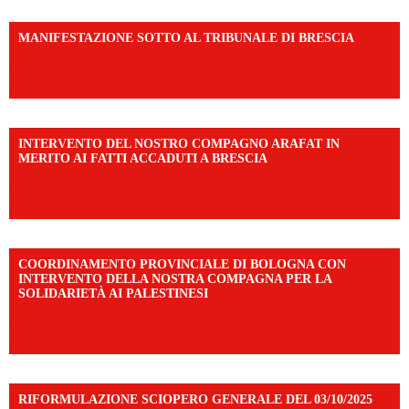
MANIFESTAZIONE SOTTO AL TRIBUNALE DI BRESCIA
https://www.facebook.com/share/r/1EMnKDDtxc/?
mibextid=UalRPS
INTERVENTO DEL NOSTRO COMPAGNO ARAFAT IN
MERITO AI FATTI ACCADUTI A BRESCIA
https://www.facebook.com/share/v/1DDi3eq4FZ/?
mibextid=WC7FNe
COORDINAMENTO PROVINCIALE DI BOLOGNA CON
INTERVENTO DELLA NOSTRA COMPAGNA PER LA
SOLIDARIETÀ AI PALESTINESI
https://www.facebook.com/share/v/198LfVj3Y6/?
mibextid=WC7FNe
RIFORMULAZIONE SCIOPERO GENERALE DEL 03/10/2025