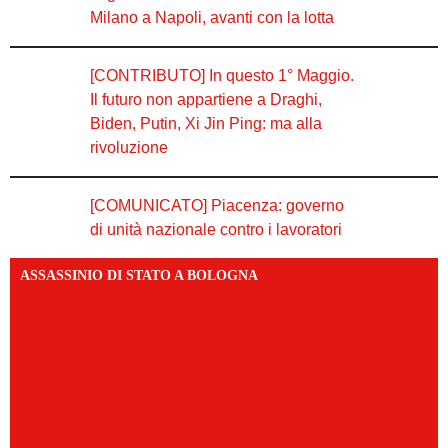
Milano a Napoli, avanti con la lotta
[CONTRIBUTO] In questo 1° Maggio.
Il futuro non appartiene a Draghi,
Biden, Putin, Xi Jin Ping: ma alla
rivoluzione
[COMUNICATO] Piacenza: governo
di unità nazionale contro i lavoratori
ASSASSINIO DI STATO A BOLOGNA