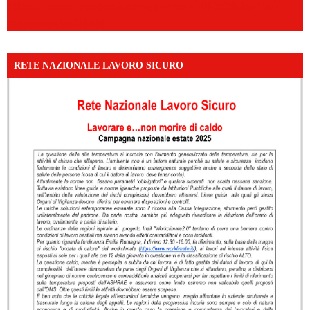
https://www.facebook.com/share/v/16F2CWAw7M/?
mibextid=WC7FNe
RETE NAZIONALE LAVORO SICURO