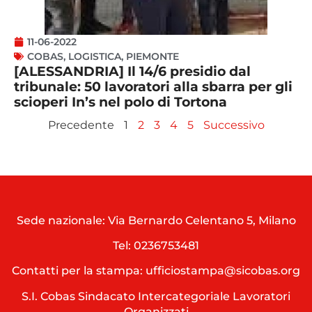
11-06-2022
COBAS
,
LOGISTICA
,
PIEMONTE
[ALESSANDRIA] Il 14/6 presidio dal
tribunale: 50 lavoratori alla sbarra per gli
scioperi In’s nel polo di Tortona
Precedente
1
2
3
4
5
Successivo
Sede nazionale: Via Bernardo Celentano 5, Milano
Tel:
0236753481
Contatti per la stampa: ufficiostampa@sicobas.org
S.I. Cobas Sindacato Intercategoriale Lavoratori
Organizzati