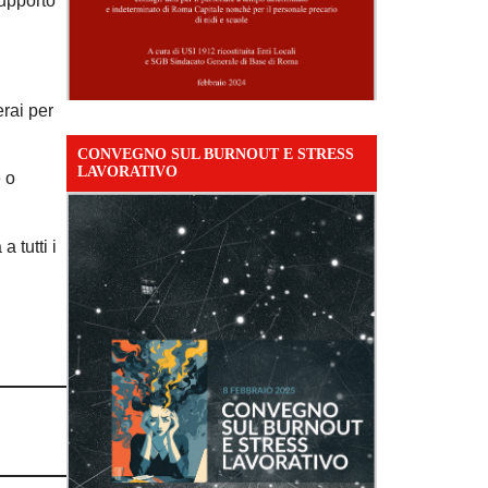
upporto
erai per
CONVEGNO SUL BURNOUT E STRESS
LAVORATIVO
e o
 tutti i