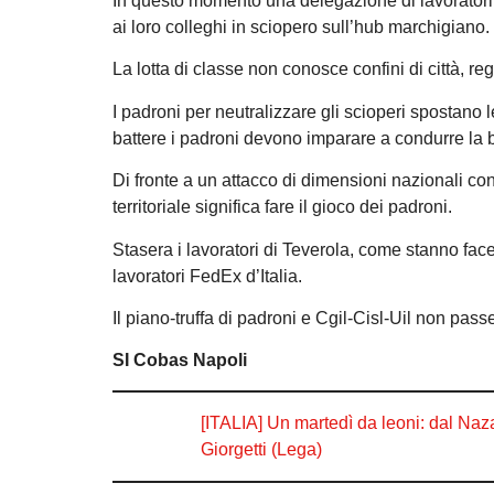
In questo momento una delegazione di lavorator
ai loro colleghi in sciopero sull’hub marchigiano.
La lotta di classe non conosce confini di città, re
I padroni per neutralizzare gli scioperi spostano 
battere i padroni devono imparare a condurre la 
Di fronte a un attacco di dimensioni nazionali co
territoriale significa fare il gioco dei padroni.
Stasera i lavoratori di Teverola, come stanno face
lavoratori FedEx d’Italia.
Il piano-truffa di padroni e Cgil-Cisl-Uil non pass
SI Cobas Napoli
[ITALIA] Un martedì da leoni: dal Naz
Giorgetti (Lega)