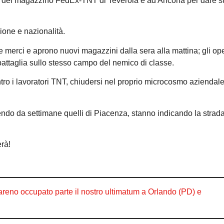
i del magazzino FedEx-TNT di Teverola è ad Ancona per dare s
gione e nazionalità.
le merci e aprono nuovi magazzini dalla sera alla mattina; gli op
battaglia sullo stesso campo del nemico di classe.
ntro i lavoratori TNT, chiudersi nel proprio microcosmo aziendal
ndo da settimane quelli di Piacenza, stanno indicando la strada a
erà!
areno occupato parte il nostro ultimatum a Orlando (PD) e