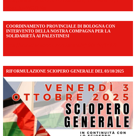
https://www.facebook.com/share/v/1DDi3eq4FZ/?
mibextid=WC7FNe
COORDINAMENTO PROVINCIALE DI BOLOGNA CON
INTERVENTO DELLA NOSTRA COMPAGNA PER LA
SOLIDARIETÀ AI PALESTINESI
https://www.facebook.com/share/v/198LfVj3Y6/?
mibextid=WC7FNe
RIFORMULAZIONE SCIOPERO GENERALE DEL 03/10/2025