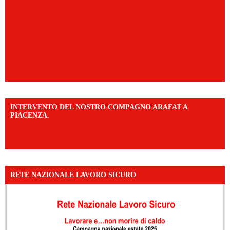
INTERVENTO DEL NOSTRO COMPAGNO ARAFAT A
PIACENZA.
https://www.facebook.com/share/v/16F2CWAw7M/?
mibextid=WC7FNe
RETE NAZIONALE LAVORO SICURO