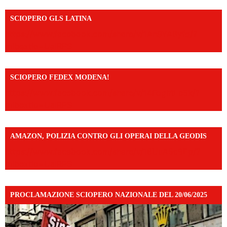
SCIOPERO GLS LATINA
https://www.facebook.com/share/v/1An9YA8yfq/?
mibextid=UalRPS
SCIOPERO FEDEX MODENA!
https://www.facebook.com/share/v/14FdghtLc5k/?
mibextid=UalRPS
AMAZON, POLIZIA CONTRO GLI OPERAI DELLA GEODIS
https://www.facebook.com/share/v/16UuA5c9Ep/?
mibextid=UalRPS
PROCLAMAZIONE SCIOPERO NAZIONALE DEL 20/06/2025