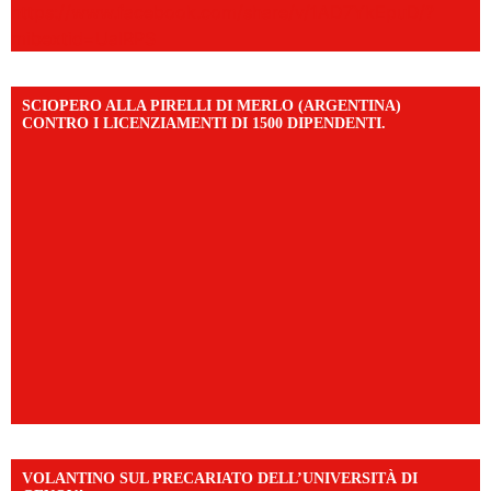
https://www.facebook.com/share/v/1AD7YkEpuD/?
mibextid=UalRPS
SCIOPERO ALLA PIRELLI DI MERLO (ARGENTINA)
CONTRO I LICENZIAMENTI DI 1500 DIPENDENTI.
VOLANTINO SUL PRECARIATO DELL’UNIVERSITÀ DI