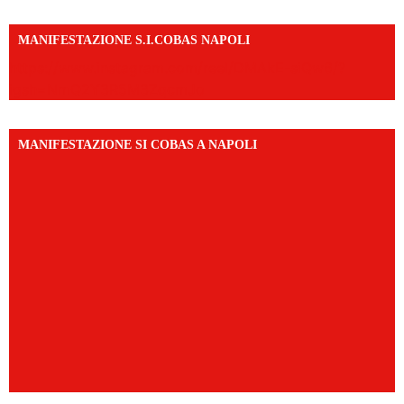
MANIFESTAZIONE S.I.COBAS NAPOLI
https://www.instagram.com/reel/DMAkE-siQw6/?
igsh=NmQ2Y3R5M3ZqcmJo
MANIFESTAZIONE SI COBAS A NAPOLI