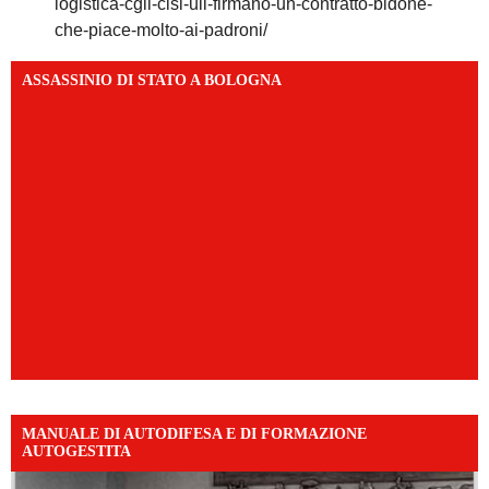
logistica-cgil-cisl-uil-firmano-un-contratto-bidone-
che-piace-molto-ai-padroni/
ASSASSINIO DI STATO A BOLOGNA
MANUALE DI AUTODIFESA E DI FORMAZIONE
AUTOGESTITA