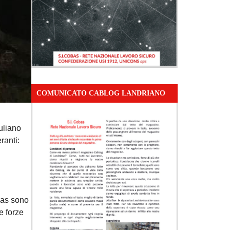
COMUNICATO CABLOG LANDRIANO
uliano
ranti:
obas sono
e forze