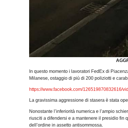
AGGR
In questo momento i lavoratori FedEx di Piacenza
Milanese, ostaggio di più di 200 poliziotti e carab
https://www.facebook.com/126519870832616/v
La gravissima aggressione di stasera è stata oper
Nonostante l’inferiorità numerica e l’ampio schie
riusciti a difendersi e a mantenere il presidio f
dell’ordine in assetto antisommossa.