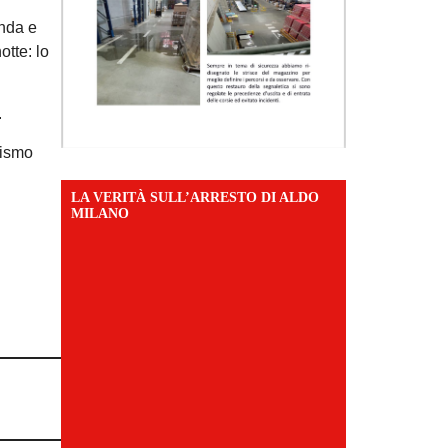
enda e
tte: lo
.
rismo
LA VERITÀ SULL’ARRESTO DI ALDO
MILANO