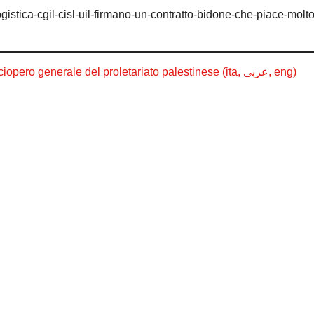
gistica-cgil-cisl-uil-firmano-un-contratto-bidone-che-piace-molto
[PALESTINA] Piena solidarietà allo sciopero generale del proletariato palestinese (ita, عربى, eng)