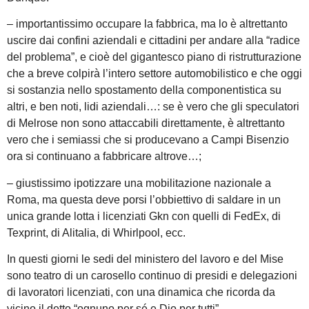
– importantissimo occupare la fabbrica, ma lo è altrettanto
uscire dai confini aziendali e cittadini per andare alla “radice
del problema”, e cioè del gigantesco piano di ristrutturazione
che a breve colpirà l’intero settore automobilistico e che oggi
si sostanzia nello spostamento della componentistica su
altri, e ben noti, lidi aziendali…: se è vero che gli speculatori
di Melrose non sono attaccabili direttamente, è altrettanto
vero che i semiassi che si producevano a Campi Bisenzio
ora si continuano a fabbricare altrove…;
– giustissimo ipotizzare una mobilitazione nazionale a
Roma, ma questa deve porsi l’obbiettivo di saldare in un
unica grande lotta i licenziati Gkn con quelli di FedEx, di
Texprint, di Alitalia, di Whirlpool, ecc.
In questi giorni le sedi del ministero del lavoro e del Mise
sono teatro di un carosello continuo di presidi e delegazioni
di lavoratori licenziati, con una dinamica che ricorda da
vicino il detto “ognuno per sé e Dio per tutti”.