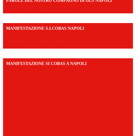
PAROLE DEL NOSTRO COMPAGNO DI GLS NAPOLI
https://vm.tiktok.com/ZNd9eE3RH/
MANIFESTAZIONE S.I.COBAS NAPOLI
https://www.instagram.com/reel/DMAkE-siQw6/?
igsh=NmQ2Y3R5M3ZqcmJo
MANIFESTAZIONE SI COBAS A NAPOLI