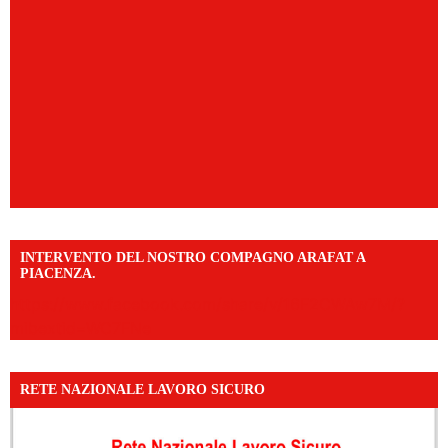
INTERVENTO DEL NOSTRO COMPAGNO ARAFAT A
PIACENZA.
https://www.facebook.com/share/v/16F2CWAw7M/?
mibextid=WC7FNe
RETE NAZIONALE LAVORO SICURO