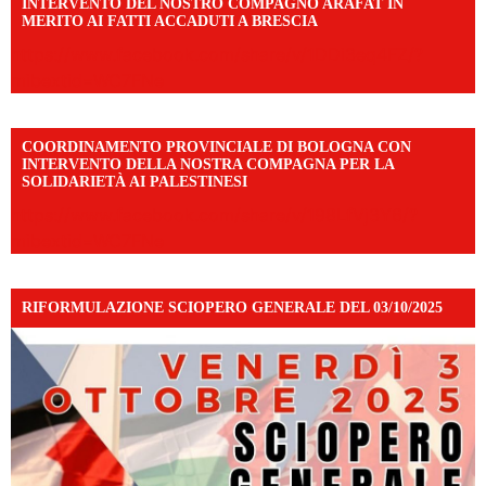
INTERVENTO DEL NOSTRO COMPAGNO ARAFAT IN
MERITO AI FATTI ACCADUTI A BRESCIA
https://www.facebook.com/share/v/1DDi3eq4FZ/?
mibextid=WC7FNe
COORDINAMENTO PROVINCIALE DI BOLOGNA CON
INTERVENTO DELLA NOSTRA COMPAGNA PER LA
SOLIDARIETÀ AI PALESTINESI
https://www.facebook.com/share/v/198LfVj3Y6/?
mibextid=WC7FNe
RIFORMULAZIONE SCIOPERO GENERALE DEL 03/10/2025