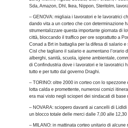
Sda, Amazon, Dhl, Ikea, Nippon, Steritolm, lavoratr
– GENOVA: migliaia i lavoratori e le lavoratrici c
dando vita a un corteo che con determinazione ha 
strumentalizzare questa importante giornata di lot
città, bloccando il traffico per ore soprattutto a P
Conad a Brt in battaglia per la difesa di salario e s
Cisl che tagliano il salario e aumentano l’orario di l
alberghi, sanità, scuola, igiene ambientale, comm
di Confindustria dove i lavoratori e le lavoratrici
tutto e per tutto dal governo Draghi.
– TORINO: oltre 2000 in corteo con lo spezzone d
lotta calda e promettente, numerosi comizi itineran
era mai visto negli scioperi dei sindacati di base 
– NOVARA: sciopero davanti ai cancelli di Lidldi 
un blocco totale delle merci dalle 7,00 alle 12,30
– MILANO: in mattinata corteo unitario di alcune 