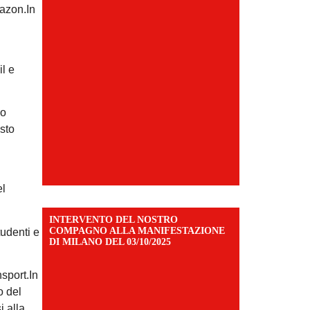
mazon.In
il e
io
sto
el
INTERVENTO DEL NOSTRO
COMPAGNO ALLA MANIFESTAZIONE
tudenti e
DI MILANO DEL 03/10/2025
nsport.In
o del
i alla