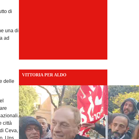
tto di
ne una di
ta ad
VITTORIA PER ALDO
 e delle
el
vare
azionali.
 città
 di Ceva,
o, Ups,