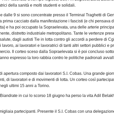
ici della sanità e molti studenti e solidali.
he dalle 9 si sono concentrate presso il Terminal Traghetti di Ge
prima cacciato dalla manifestazione i fascisti (e chi pensava d
ta) e ha poi occupato la Sopraelevata, una delle arterie principa
onente, distretto industriale metropolitano. Tante le vertenze pres
alute, dagli autisti Tie in lotta contro gli accordi a perdere di Cgi
avoro, ai lavoratori e lavoratrici di tanti altri settori pubblici e pr
ercio. Il corteo sceso dalla Sopraelevata si è poi concluso sott
 hanno espresso la loro rabbia contro le politiche padronali avvall
i apertura composto dai lavoratori S.I. Cobas. Una grande gior
ti, di lavoratori e di movimenti di lotta. Un corteo così partecipa
negli ultimi 15 anni a Torino.
Biandrate in cui lo scorso 18 giugno ha perso la vita Adil Bela
migliaia partecipanti. Presente il S.I. Cobas con una delegazion