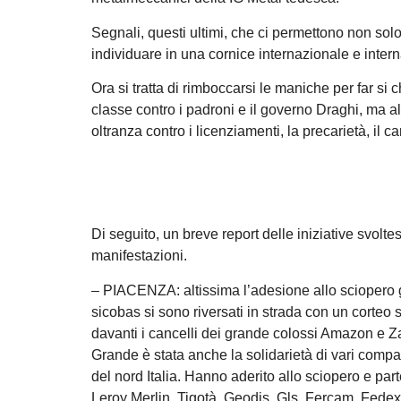
Segnali, questi ultimi, che ci permettono non solo
individuare in una cornice internazionale e intern
Ora si tratta di rimboccarsi le maniche per far si
classe contro i padroni e il governo Draghi, ma al
oltranza contro i licenziamenti, la precarietà, il ca
Di seguito, un breve report delle iniziative svoltes
manifestazioni.
– PIACENZA: altissima l’adesione allo sciopero g
sicobas si sono riversati in strada con un corteo 
davanti i cancelli dei grande colossi Amazon e Za
Grande è stata anche la solidarietà di vari compag
del nord Italia. Hanno aderito allo sciopero e par
Leroy Merlin, Tigotà, Geodis, Gls, Fercam, Fedex