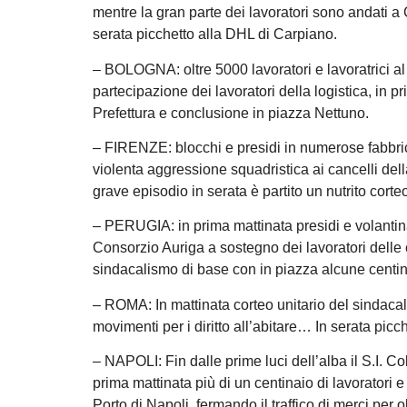
mentre la gran parte dei lavoratori sono andati a
serata picchetto alla DHL di Carpiano.
– BOLOGNA: oltre 5000 lavoratori e lavoratrici al
partecipazione dei lavoratori della logistica, in 
Prefettura e conclusione in piazza Nettuno.
– FIRENZE: blocchi e presidi in numerose fabbriche
violenta aggressione squadristica ai cancelli del
grave episodio in serata è partito un nutrito corte
– PERUGIA: in prima mattinata presidi e volantinag
Consorzio Auriga a sostegno dei lavoratori delle c
sindacalismo di base con in piazza alcune centinaia
– ROMA: In mattinata corteo unitario del sindacal
movimenti per i diritto all’abitare… In serata pic
– NAPOLI: Fin dalle prime luci dell’alba il S.I. C
prima mattinata più di un centinaio di lavoratori 
Porto di Napoli, fermando il traffico di merci per 