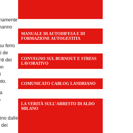
ienamente
e hanno
MANUALE DI AUTODIFESA E DI
FORMAZIONE AUTOGESTITA
su ferro
ti de
CONVEGNO SUL BURNOUT E STRESS
ti dei
LAVORATIVO
on
i
nto.
COMUNICATO CABLOG LANDRIANO
la
b
LA VERITÀ SULL’ARRESTO DI ALDO
MILANO
sino dalle
 dei