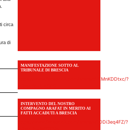
a.
i circa
ura di
MANIFESTAZIONE SOTTO AL
TRIBUNALE DI BRESCIA
https://www.facebook.com/share/r/1EMnKDDtxc/?
mibextid=UalRPS
INTERVENTO DEL NOSTRO
COMPAGNO ARAFAT IN MERITO AI
FATTI ACCADUTI A BRESCIA
https://www.facebook.com/share/v/1DDi3eq4FZ/?
mibextid=WC7FNe