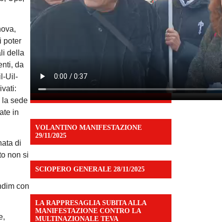
nova,
i poter
li della
enti, da
l-Uil-
ivati:
o la sede
ate in
VOLANTINO MANIFESTAZIONE
29/11/2025
nata di
to non si
SCIOPERO GENERALE 28/11/2025
khdim con
LA RAPPRESAGLIA SUBITA ALLA
MANIFESTAZIONE CONTRO LA
e,
MULTINAZIONALE TEVA