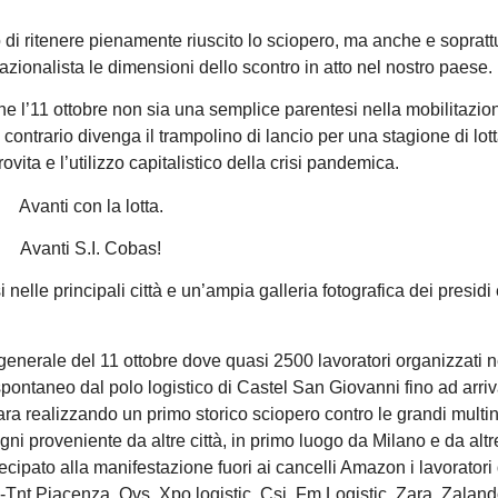
 di ritenere pienamente riuscito lo sciopero, ma anche e soprattu
azionalista le dimensioni dello scontro in atto nel nostro paese.
 che l’11 ottobre non sia una semplice parentesi nella mobilitazio
 contrario divenga il trampolino di lancio per una stagione di lot
rovita e l’utilizzo capitalistico della crisi pandemica.
Avanti con la lotta.
Avanti S.I. Cobas!
i nelle principali città e un’ampia galleria fotografica dei presidi
enerale del 11 ottobre dove quasi 2500 lavoratori organizzati n
spontaneo dal polo logistico di Castel San Giovanni fino ad arri
ra realizzando un primo storico sciopero contro le grandi multin
ni proveniente da altre città, in primo luogo da Milano e da altre
tecipato alla manifestazione fuori ai cancelli Amazon i lavoratori
-Tnt Piacenza, Ovs, Xpo logistic, Csi, Fm Logistic, Zara, Zaland