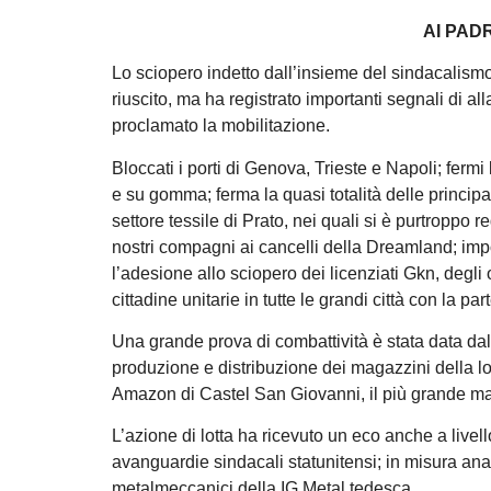
AI PAD
Lo sciopero indetto dall’insieme del sindacalismo 
riuscito, ma ha registrato importanti segnali di a
proclamato la mobilitazione.
Bloccati i porti di Genova, Trieste e Napoli; fermi
e su gomma; ferma la quasi totalità delle principali 
settore tessile di Prato, nei quali si è purtroppo 
nostri compagni ai cancelli della Dreamland; imp
l’adesione allo sciopero dei licenziati Gkn, degl
cittadine unitarie in tutte le grandi città con la pa
Una grande prova di combattività è stata data dal
produzione e distribuzione dei magazzini della lo
Amazon di Castel San Giovanni, il più grande maga
L’azione di lotta ha ricevuto un eco anche a livell
avanguardie sindacali statunitensi; in misura anal
metalmeccanici della IG Metal tedesca.