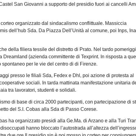
 Castel San Giovanni a supporto del presidio fuori ai cancelli A
 corteo organizzato dal sindacalismo conflittuale. Massiccia
primis dell’hub Sda. Da Piazza Dell’Unità al comune, poi Inps, Ina
 della filiera tessile del distretto di Prato. Nel tardo pomerigg
la Dreamland (azienda committente di Texprint. In risposta a que
o spontaneo per le vie del centro di di Firenze.
gi presso le filiali Sda, Fedex e Dhl, poi azione di protesta al
ooperative sociali. In tarda mattinata manifestazione unitaria d
 tra lavoratori, studenti e solidali.
ismo di base di circa 2000 partecipanti, con partecipazione di s
chetto del S.I. Cobas alla Sda di Passo Corese.
obas ha organizzato presidi alla Ge.Ma. di Arzano e alla Turi Tra
e disoccupati hanno bloccato l’autostrada all’altezza dell’ingress
oltre due ore.Il presidio sin è poi mosso in corteo per congiungers