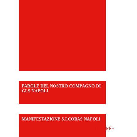
PAROLE DEL NOSTRO COMPAGNO DI
GLS NAPOLI
https://vm.tiktok.com/ZNd9eE3RH/
MANIFESTAZIONE S.I.COBAS NAPOLI
https://www.instagram.com/reel/DMAkE-
siQw6/?igsh=NmQ2Y3R5M3ZqcmJo