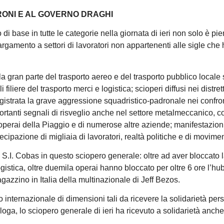
RONI E AL GOVERNO DRAGHI
di base in tutte le categorie nella giornata di ieri non solo è p
llargamento a settori di lavoratori non appartenenti alle sigle ch
 la gran parte del trasporto aereo e del trasporto pubblico locale 
filiere del trasporto merci e logistica; scioperi diffusi nei distret
registrata la grave aggressione squadristico-padronale nei confron
ortanti segnali di risveglio anche nel settore metalmeccanico, c
i operai della Piaggio e di numerose altre aziende; manifestazion
rtecipazione di migliaia di lavoratori, realtà politiche e di movime
 S.I. Cobas in questo sciopero generale: oltre ad aver bloccato 
gistica, oltre duemila operai hanno bloccato per oltre 6 ore l’hu
zzino in Italia della multinazionale di Jeff Bezos.
o internazionale di dimensioni tali da ricevere la solidarietà per
oga, lo sciopero generale di ieri ha ricevuto a solidarietà anche