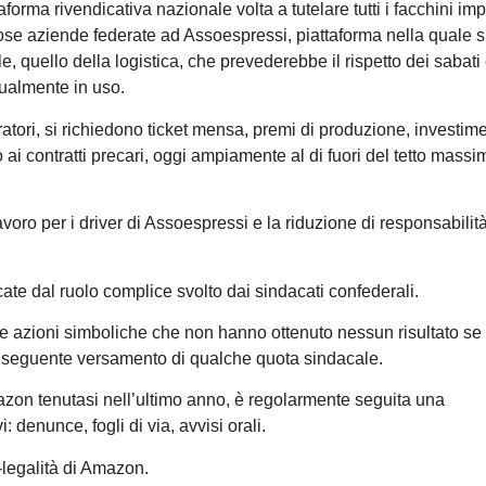
forma rivendicativa nazionale volta a tutelare tutti i facchini imp
erose aziende federate ad Assoespressi, piattaforma nella quale s
e, quello della logistica, che prevederebbe il rispetto dei sabati 
ualmente in uso.
ratori, si richiedono ticket mensa, premi di produzione, investime
 ai contratti precari, oggi ampiamente al di fuori del tetto massi
oro per i driver di Assoespressi e la riduzione di responsabilit
cate dal ruolo complice svolto dai sindacati confederali.
 azioni simboliche che non hanno ottenuto nessun risultato se 
onseguente versamento di qualche quota sindacale.
zon tenutasi nell’ultimo anno, è regolarmente seguita una
: denunce, fogli di via, avvisi orali.
-legalità di Amazon.