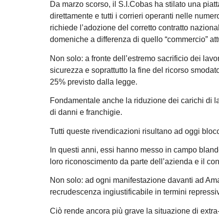
Da marzo scorso, il S.I.Cobas ha stilato una piatta
direttamente e tutti i corrieri operanti nelle num
richiede l’adozione del corretto contratto nazional
domeniche a differenza di quello “commercio” att
Non solo: a fronte dell’estremo sacrificio dei lavo
sicurezza e soprattutto la fine del ricorso smodato
25% previsto dalla legge.
Fondamentale anche la riduzione dei carichi di lav
di danni e franchigie.
Tutti queste rivendicazioni risultano ad oggi bloc
In questi anni, essi hanno messo in campo blande
loro riconoscimento da parte dell’azienda e il c
Non solo: ad ogni manifestazione davanti ad Ama
recrudescenza ingiustificabile in termini repressivi
Ciò rende ancora più grave la situazione di extra