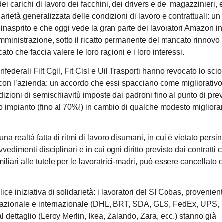
ei carichi di lavoro dei facchini, dei drivers e dei magazzinieri, 
carietà generalizzata delle condizioni di lavoro e contrattuali: u
inasprito e che oggi vede la gran parte dei lavoratori Amazon i
mministrazione, sotto il ricatto permanente del mancato rinnovo 
ato che faccia valere le loro ragioni e i loro interessi.
onfederali Filt Cgil, Fit Cisl e Uil Trasporti hanno revocato lo sci
con l’azienda: un accordo che essi spacciano come migliorativo
ondizioni di semischiavitù imposte dai padroni fino al punto di pr
olo impianto (fino al 70%!) in cambio di qualche modesto miglior
una realtà fatta di ritmi di lavoro disumani, in cui è vietato persi
dimenti disciplinari e in cui ogni diritto previsto dai contratti co
miliari alle tutele per le lavoratrici-madri, può essere cancellato
ce iniziativa di solidarietà: i lavoratori del SI Cobas, provenient
ica nazionale e internazionale (DHL, BRT, SDA, GLS, FedEx, UPS,
al dettaglio (Leroy Merlin, Ikea, Zalando, Zara, ecc.) stanno già