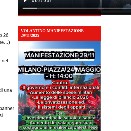
VOLANTINO MANIFESTAZIONE
mo 26
29/11/2025
one…)
e nel
 di una
 partner
si