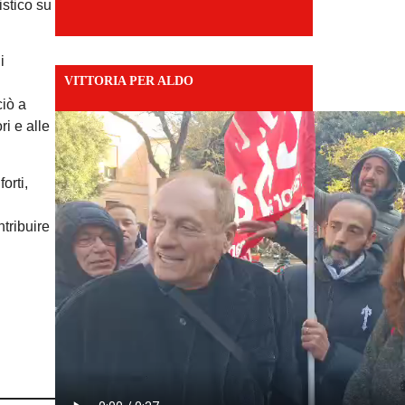
istico su
i
VITTORIA PER ALDO
ciò a
ri e alle
orti,
tribuire