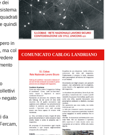
e dei
n sistema
nquadrati
e quindi
opero in
, ma col
COMUNICATO CABLOG LANDRIANO
evedere
amento
no
llettivi
 o negato
i da
 Fercam,