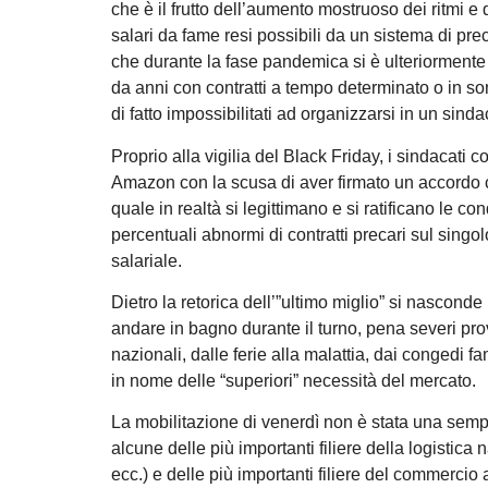
che è il frutto dell’aumento mostruoso dei ritmi e d
salari da fame resi possibili da un sistema di pre
che durante la fase pandemica si è ulteriormente 
da anni con contratti a tempo determinato o in so
di fatto impossibilitati ad organizzarsi in un sindac
Proprio alla vigilia del Black Friday, i sindacati c
Amazon con la scusa di aver firmato un accordo 
quale in realtà si legittimano e si ratificano le c
percentuali abnormi di contratti precari sul sing
salariale.
Dietro la retorica dell’”ultimo miglio” si nasconde 
andare in bagno durante il turno, pena severi provve
nazionali, dalle ferie alla malattia, dai congedi fa
in nome delle “superiori” necessità del mercato.
La mobilitazione di venerdì non è stata una sempli
alcune delle più importanti filiere della logist
ecc.) e delle più importanti filiere del commercio 