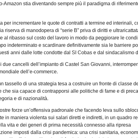
o-Amazon stia diventando sempre più il paradigma di riferiment
er incrementare le quote di contratti a termine ed interinali, c
riserva di manodopera di “serie B” priva di diritti e ultraricattat
e al ribasso sul costo del lavoro in modo da peggiorare le condi
tempo indeterminato e scardinare definitivamente sia le barriere po
uesti anni dalle lotte condotte dal SI Cobas e dal sindacalismo d
i due cancelli dell’impianto di Castel San Giovanni, interrompen
te mondiale dell’e-commerce.
un tassello di una strategia tesa a costruire un fronte di classe d
 che sia capace di contrapporsi alle politiche di fame e di preca
egoria e di nazionalità.
nostre forze un’offensiva padronale che facendo leva sullo sbloc
 in maniera violenta sui salari diretti e indiretti, in un quadro r
la vita e dei generi di prima necessità connesso alla ripresa
urazione imposti dalla crisi pandemica: una crisi sanitaria, econo