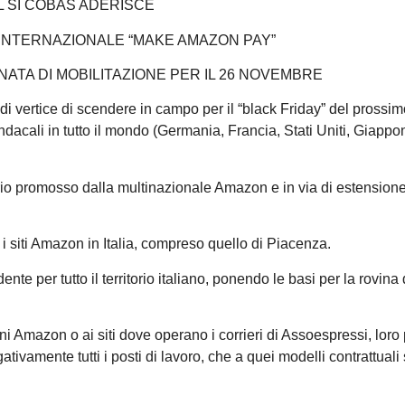
IL SI COBAS ADERISCE
INTERNAZIONALE “MAKE AMAZON PAY”
ATA DI MOBILITAZIONE PER IL 26 NOVEMBRE
di vertice di scendere in campo per il “black Friday” del prossi
ndacali in tutto il mondo (Germania, Francia, Stati Uniti, Giapp
cario promosso dalla multinazionale Amazon e in via di estension
tti i siti Amazon in Italia, compreso quello di Piacenza.
te per tutto il territorio italiano, ponendo le basi per la rovina
zini Amazon o ai siti dove operano i corrieri di Assoespressi, loro
tivamente tutti i posti di lavoro, che a quei modelli contrattuali 