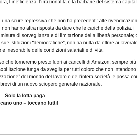
 l’inefficienza, l’irrazionalità e la barbarie del sistema capital
e una scure repressiva che non ha precedenti: alle rivendicazion
ni non hanno altra risposta da dare che le cariche della polizia, i
i misure di sorveglianza e di limitazione della libertà personale; 
ue istituzioni “democratiche”, non ha nulla da offrire ai lavorato
 inesorabile delle condizioni salariali e di vita.
so che torneremo presto fuori ai cancelli di Amazon, sempre più f
obilitazione funga da sveglia per tutti coloro che non intendono
azione” del mondo del lavoro e dell’intera società, e possa con
i brevi di un nuovo sciopero generale nazionale.
Solo la lotta paga
cano uno – toccano tutti!