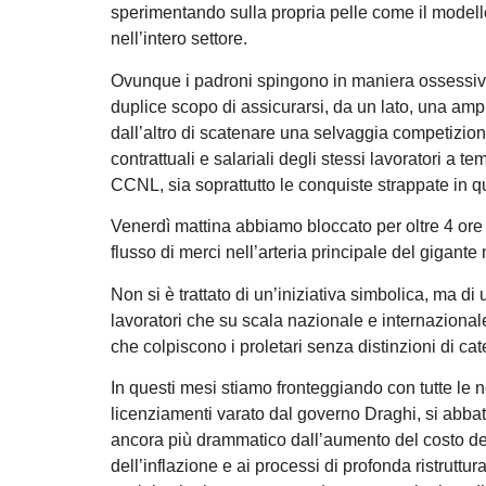
sperimentando sulla propria pelle come il modell
nell’intero settore.
Ovunque i padroni spingono in maniera ossessiva p
duplice scopo di assicurarsi, da un lato, una ampia 
dall’altro di scatenare una selvaggia competizion
contrattuali e salariali degli stessi lavoratori a 
CCNL, sia soprattutto le conquiste strappate in q
Venerdì mattina abbiamo bloccato per oltre 4 ore 
flusso di merci nell’arteria principale del gigan
Non si è trattato di un’iniziativa simbolica, ma di 
lavoratori che su scala nazionale e internazionale
che colpiscono i proletari senza distinzioni di cat
In questi mesi stiamo fronteggiando con tutte le 
licenziamenti varato dal governo Draghi, si abbatte
ancora più drammatico dall’aumento del costo del
dell’inflazione e ai processi di profonda ristrutt