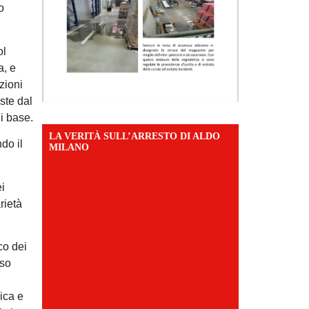
o
ol
a, e
zioni
ste dal
i base.
LA VERITÀ SULL’ARRESTO DI ALDO
do il
MILANO
ei
rietà
co dei
eso
mica e