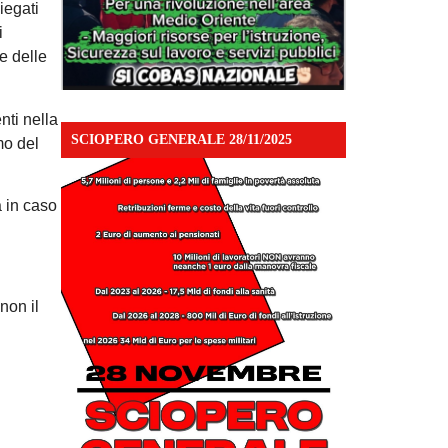
iegati
i
e delle
nti nella
SCIOPERO GENERALE 28/11/2025
mo del
à in caso
non il