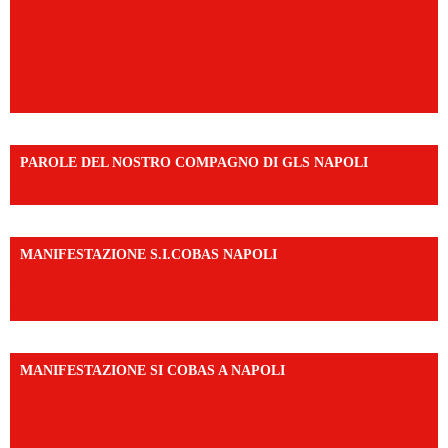
PAROLE DEL NOSTRO COMPAGNO DI GLS NAPOLI
https://vm.tiktok.com/ZNd9eE3RH/
MANIFESTAZIONE S.I.COBAS NAPOLI
https://www.instagram.com/reel/DMAkE-siQw6/?
igsh=NmQ2Y3R5M3ZqcmJo
MANIFESTAZIONE SI COBAS A NAPOLI