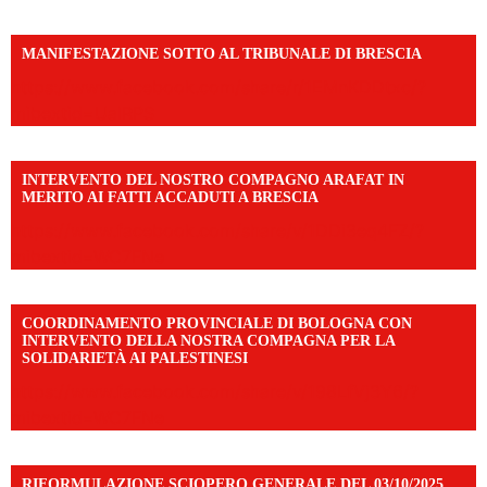
MANIFESTAZIONE SOTTO AL TRIBUNALE DI BRESCIA
https://www.facebook.com/share/r/1EMnKDDtxc/?
mibextid=UalRPS
INTERVENTO DEL NOSTRO COMPAGNO ARAFAT IN
MERITO AI FATTI ACCADUTI A BRESCIA
https://www.facebook.com/share/v/1DDi3eq4FZ/?
mibextid=WC7FNe
COORDINAMENTO PROVINCIALE DI BOLOGNA CON
INTERVENTO DELLA NOSTRA COMPAGNA PER LA
SOLIDARIETÀ AI PALESTINESI
https://www.facebook.com/share/v/198LfVj3Y6/?
mibextid=WC7FNe
RIFORMULAZIONE SCIOPERO GENERALE DEL 03/10/2025