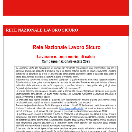
https://www.facebook.com/share/v/16F2CWAw7M/?
mibextid=WC7FNe
RETE NAZIONALE LAVORO SICURO