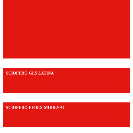
SCIOPERO GLS LATINA
https://www.facebook.com/share/v/1An9YA8yfq/?
mibextid=UalRPS
SCIOPERO FEDEX MODENA!
https://www.facebook.com/share/v/14FdghtLc5k/?
mibextid=UalRPS