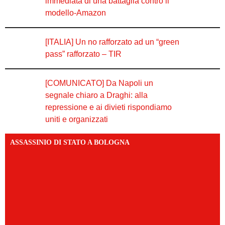
immediata di una battaglia contro il
modello-Amazon
[ITALIA] Un no rafforzato ad un “green
pass” rafforzato – TIR
[COMUNICATO] Da Napoli un
segnale chiaro a Draghi: alla
repressione e ai divieti rispondiamo
uniti e organizzati
ASSASSINIO DI STATO A BOLOGNA