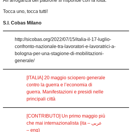
All’arroganza del padrone si risponde con la lotta.
Tocca uno, tocca tutti!
S.I. Cobas Milano
http://sicobas.org/2022/07/15/italia-il-17-luglio-
confronto-nazionale-tra-lavoratori-e-lavoratrici-a-
bologna-per-una-stagione-di-mobilitazioni-
generale/
[ITALIA] 20 maggio sciopero generale
contro la guerra e l’economia di
guerra. Manifestazioni e presidi nelle
principali città
[CONTRIBUTO] Un primo maggio più
che mai internazionalista (ita – عربى
– eng)