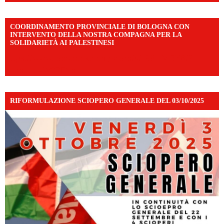
COORDINAMENTO PROVINCIALE DI BOLOGNA CON
INTERVENTO DELLA NOSTRA COMPAGNA PER LA
SOLIDARIETÀ AI PALESTINESI
https://www.facebook.com/share/v/198LfVj3Y6/?
mibextid=WC7FNe
RIFORMULAZIONE SCIOPERO GENERALE DEL 03/10/2025