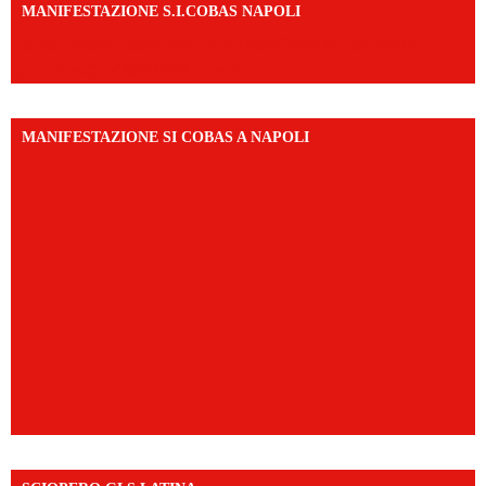
MANIFESTAZIONE S.I.COBAS NAPOLI
https://www.instagram.com/reel/DMAkE-siQw6/?
igsh=NmQ2Y3R5M3ZqcmJo
MANIFESTAZIONE SI COBAS A NAPOLI