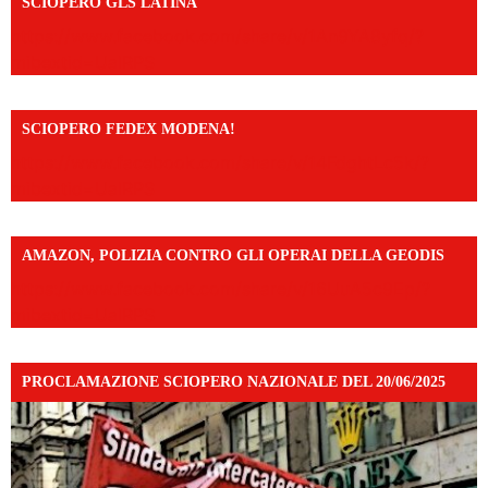
SCIOPERO GLS LATINA
https://www.facebook.com/share/v/1An9YA8yfq/?
mibextid=UalRPS
SCIOPERO FEDEX MODENA!
https://www.facebook.com/share/v/14FdghtLc5k/?
mibextid=UalRPS
AMAZON, POLIZIA CONTRO GLI OPERAI DELLA GEODIS
https://www.facebook.com/share/v/16UuA5c9Ep/?
mibextid=UalRPS
PROCLAMAZIONE SCIOPERO NAZIONALE DEL 20/06/2025