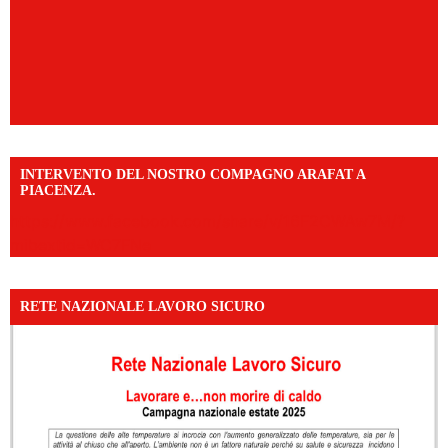
INTERVENTO DEL NOSTRO COMPAGNO ARAFAT A
PIACENZA.
https://www.facebook.com/share/v/16F2CWAw7M/?
mibextid=WC7FNe
RETE NAZIONALE LAVORO SICURO