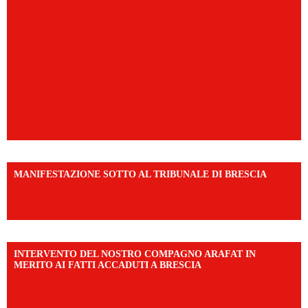
MANIFESTAZIONE SOTTO AL TRIBUNALE DI BRESCIA
https://www.facebook.com/share/r/1EMnKDDtxc/?
mibextid=UalRPS
INTERVENTO DEL NOSTRO COMPAGNO ARAFAT IN
MERITO AI FATTI ACCADUTI A BRESCIA
https://www.facebook.com/share/v/1DDi3eq4FZ/?
mibextid=WC7FNe