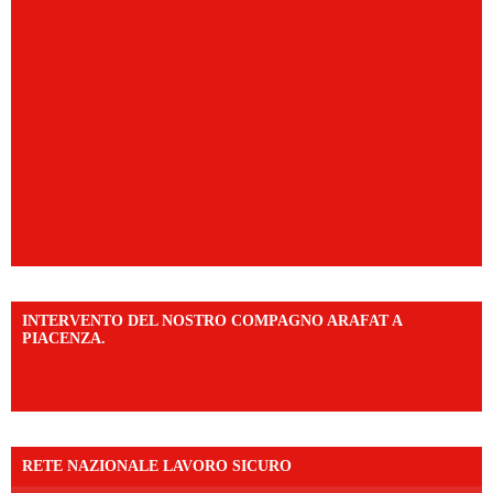
INTERVENTO DEL NOSTRO COMPAGNO ARAFAT A
PIACENZA.
https://www.facebook.com/share/v/16F2CWAw7M/?
mibextid=WC7FNe
RETE NAZIONALE LAVORO SICURO