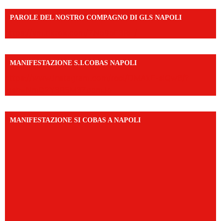
PAROLE DEL NOSTRO COMPAGNO DI GLS NAPOLI
https://vm.tiktok.com/ZNd9eE3RH/
MANIFESTAZIONE S.I.COBAS NAPOLI
https://www.instagram.com/reel/DMAkE-siQw6/?
igsh=NmQ2Y3R5M3ZqcmJo
MANIFESTAZIONE SI COBAS A NAPOLI