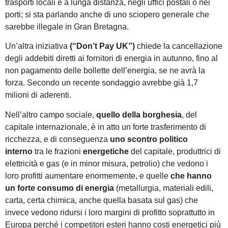
trasporti locali e a lunga distanza, negli uffici postali o nei
porti; si sta parlando anche di uno sciopero generale che
sarebbe illegale in Gran Bretagna.
Un’altra iniziativa
(“Don’t Pay UK”)
chiede la cancellazione
degli addebiti diretti ai fornitori di energia in autunno, fino al
non pagamento delle bollette dell’energia, se ne avrà la
forza. Secondo un recente sondaggio avrebbe già 1,7
milioni di aderenti.
Nell’altro campo sociale,
quello della borghesia
, del
capitale internazionale, è in atto un forte trasferimento di
ricchezza, e di conseguenza
uno scontro politico
interno
tra le frazioni
energetiche
del capitale, produttrici di
elettricità e gas (e in minor misura, petrolio) che vedono i
loro profitti aumentare enormemente, e quelle
che hanno
un forte consumo di energia
(metallurgia, materiali edili,
carta, certa chimica, anche quella basata sul gas) che
invece vedono ridursi i loro margini di profitto soprattutto in
Europa perché i competitori esteri hanno costi energetici più