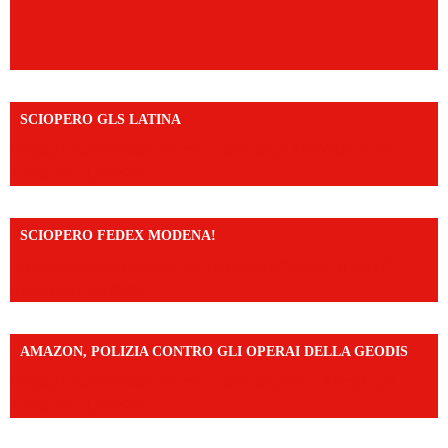
SCIOPERO GLS LATINA
https://www.facebook.com/share/v/1An9YA8yfq/?
mibextid=UalRPS
SCIOPERO FEDEX MODENA!
https://www.facebook.com/share/v/14FdghtLc5k/?
mibextid=UalRPS
AMAZON, POLIZIA CONTRO GLI OPERAI DELLA GEODIS
https://www.facebook.com/share/v/16UuA5c9Ep/?
mibextid=UalRPS