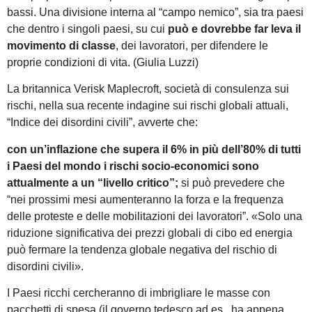
bassi. Una divisione interna al “campo nemico”, sia tra paesi
che dentro i singoli paesi, su cui
può e dovrebbe far leva il
movimento di classe
, dei lavoratori, per difendere le
proprie condizioni di vita. (Giulia Luzzi)
La britannica Verisk Maplecroft, società di consulenza sui
rischi, nella sua recente indagine sui rischi globali attuali,
“Indice dei disordini civili”, avverte che:
con un’inflazione che supera il 6% in più dell’80% di tutti
i Paesi del mondo i rischi socio-economici sono
attualmente a un “livello critico”;
si può prevedere che
“nei prossimi mesi aumenteranno la forza e la frequenza
delle proteste e delle mobilitazioni dei lavoratori”. «Solo una
riduzione significativa dei prezzi globali di cibo ed energia
può fermare la tendenza globale negativa del rischio di
disordini civili».
I Paesi ricchi cercheranno di imbrigliare le masse con
pacchetti di spesa (il governo tedesco ad es., ha appena