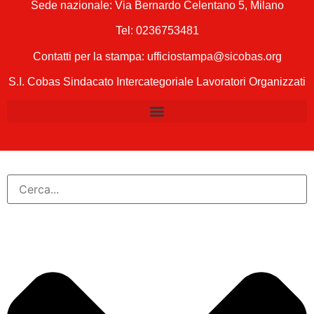
Sede nazionale: Via Bernardo Celentano 5, Milano
Tel:
0236753481
Contatti per la stampa: ufficiostampa@sicobas.org
S.I. Cobas Sindacato Intercategoriale Lavoratori Organizzati