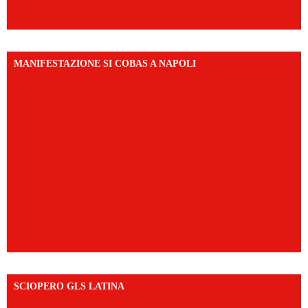
https://www.instagram.com/reel/DMAkE-siQw6/?
igsh=NmQ2Y3R5M3ZqcmJo
MANIFESTAZIONE SI COBAS A NAPOLI
SCIOPERO GLS LATINA
https://www.facebook.com/share/v/1An9YA8yfq/?