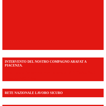
INTERVENTO DEL NOSTRO COMPAGNO ARAFAT A
PIACENZA.
https://www.facebook.com/share/v/16F2CWAw7M/?
mibextid=WC7FNe
RETE NAZIONALE LAVORO SICURO