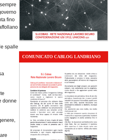
e sempre
 governo
nta fino
affollano
le spalle
COMUNICATO CABLOG LANDRIANO
sa
nte
me donne
 genere,
lare