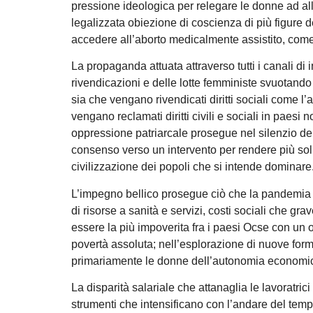
pressione ideologica per relegare le donne ad all
legalizzata obiezione di coscienza di più figure d
accedere all’aborto medicalmente assistito, com
La propaganda attuata attraverso tutti i canali di
rivendicazioni e delle lotte femministe svuotando l
sia che vengano rivendicati diritti sociali come l
vengano reclamati diritti civili e sociali in paesi 
oppressione patriarcale prosegue nel silenzio dei
consenso verso un intervento per rendere più soli
civilizzazione dei popoli che si intende dominare
L’impegno bellico prosegue ciò che la pandemia ha
di risorse a sanità e servizi, costi sociali che gra
essere la più impoverita fra i paesi Ocse con un o
povertà assoluta; nell’esplorazione di nuove form
primariamente le donne dell’autonomia economica
La disparità salariale che attanaglia le lavoratri
strumenti che intensificano con l’andare del temp