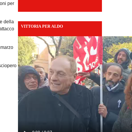
oni per
e della
VITTORIA PER ALDO
 attacco
8 marzo
 sciopero