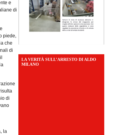
ente e
aliane di
le
o piede,
sia che
nali di
il
LA VERITÀ SULL’ARRESTO DI ALDO
MILANO
la
trazione
risulta
io di
ivano
, la