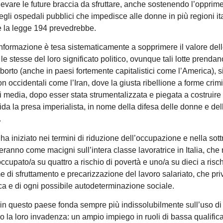
evare le future braccia da sfruttare, anche sostenendo l’opprim
egli ospedali pubblici che impedisce alle donne in più regioni it
e la legge 194 prevedrebbe.
 informazione è tesa sistematicamente a sopprimere il valore del
e stesse del loro significato politico, ovunque tali lotte prendan
’aborto (anche in paesi fortemente capitalistici come l’America), 
non occidentali come l’Iran, dove la giusta ribellione a forme crimi
 media, dopo esser stata strumentalizzata e piegata a costruire 
da la presa imperialista, in nome della difesa delle donne e del
.
 iniziato nei termini di riduzione dell’occupazione e nella sot
veranno come macigni sull’intera classe lavoratrice in Italia, che 
ccupato/a su quattro a rischio di povertà e uno/a su dieci a risch
e di sfruttamento e precarizzazione del lavoro salariato, che pr
 e di ogni possibile autodeterminazione sociale.
ci in questo paese fonda sempre più indissolubilmente sull’uso di
o la loro invadenza: un ampio impiego in ruoli di bassa qualifica