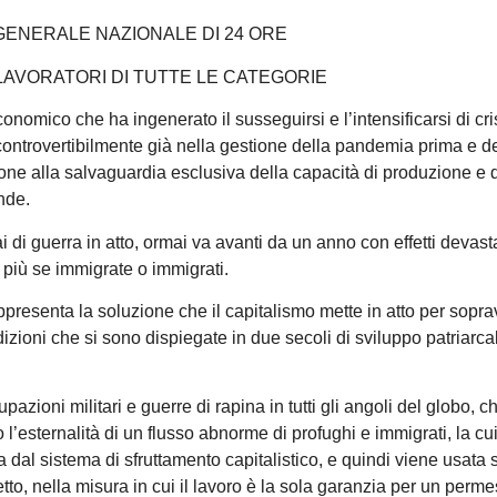
ENERALE NAZIONALE DI 24 ORE
LAVORATORI DI TUTTE LE CATEGORIE
conomico che ha ingenerato il susseguirsi e l’intensificarsi di cri
incontrovertibilmente già nella gestione della pandemia prima e d
one alla salvaguardia esclusiva della capacità di produzione e 
nde.
 di guerra in atto, ormai va avanti da un anno con effetti devasta
or più se immigrate o immigrati.
rappresenta la soluzione che il capitalismo mette in atto per sopr
izioni che si sono dispiegate in due secoli di sviluppo patriarca
azioni militari e guerre di rapina in tutti gli angoli del globo, 
’esternalità di un flusso abnorme di profughi e immigrati, la cui
 dal sistema di sfruttamento capitalistico, e quindi viene usata
tto, nella misura in cui il lavoro è la sola garanzia per un perme