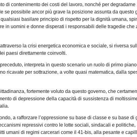
o di contenimento dei costi del lavoro, nonché per degradarn
 rende se possibile ancor più grave la posizione assunta da questo
 qualsiasi basilare principio di rispetto per la dignità umana, spi
are in uomini e donne disperati i responsabili delle tragedie che 
co, attraverso la crisi energetica economica e sociale, si riversa sul
dei paesi direttamente coinvolti.
 preceduto, interpreta in questo scenario un ruolo di primo piano
no ricavate per sottrazione, a volte quasi matematica, dalla spe
i cittadinanza, fortemente voluto da questo governo, che certame
emento di depressione della capacità di sussistenza di moltissi
alia.
tondo, a rafforzare l’oppressione su base di classe e su base di
anismi repressivi contro le lotte sociali, sindacali e politiche,
ritti umani di regimi carcerari come il 41-bis, alla pesante e capil