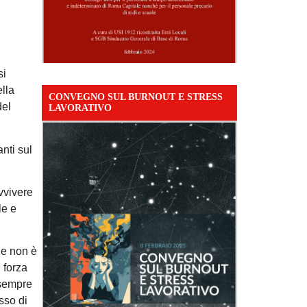
si
ella
CONVEGNO SUL BURNOUT E STRESS
del
LAVORATIVO
nti sul
avvivere
le e
che non è
 forza
 sempre
sso di