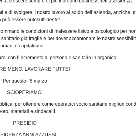
 per accrescere sempre di più il proprio business dell’assistenza.
 e di svolgere il nostro lavoro al soldo dell’azienda, anziché ut
 può essere autosufficiente!
i sommano le condizioni di malessere fisico e psicologico per non
sanitario già fragile e per dover accantonare le nostre sensibilit
 umani e capitalismo.
rni con l’incremento di personale sanitario in organico:
RE MENO, LAVORARE TUTTE!
Per questo l’8 marzo
SCIOPERIAMO!
ica, per ottenere come operatrici socio sanitarie migliori condi
voro, materiali e sindacali!
PRESIDIO
SIDENZA ANNI AZZUSSI