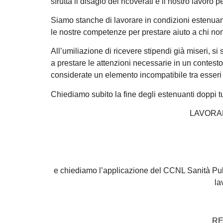
sfrutta il disagio dei ricoverati e il nostro lavoro
Siamo stanche di lavorare in condizioni estenuanti
le nostre competenze per prestare aiuto a chi non
All’umiliazione di ricevere stipendi già miseri, s
a prestare le attenzioni necessarie in un contesto 
considerate un elemento incompatibile tra esseri
Chiediamo subito la fine degli estenuanti doppi tu
LAVORA
e chiediamo l’applicazione del CCNL Sanità Pubbl
la
RE