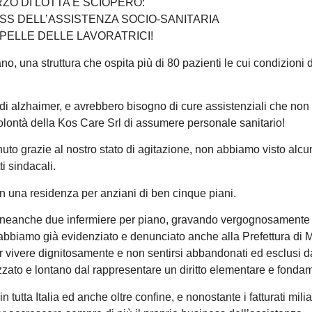
RZO DI LOTTA E SCIOPERO:
SS DELL’ASSISTENZA SOCIO-SANITARIA
PELLE DELLE LAVORATRICI!
no, una struttura che ospita più di 80 pazienti le cui condizioni d
o di alzhaimer, e avrebbero bisogno di cure assistenziali che non
lontà della Kos Care Srl di assumere personale sanitario!
nuto grazie al nostro stato di agitazione, non abbiamo visto alcu
ti sindacali.
in una residenza per anziani di ben cinque piani.
e neanche due infermiere per piano, gravando vergognosamente 
 abbiamo già evidenziato e denunciato anche alla Prefettura di M
r vivere dignitosamente e non sentirsi abbandonati ed esclusi d
izzato e lontano dal rappresentare un diritto elementare e fonda
tutta Italia ed anche oltre confine, e nonostante i fatturati milia