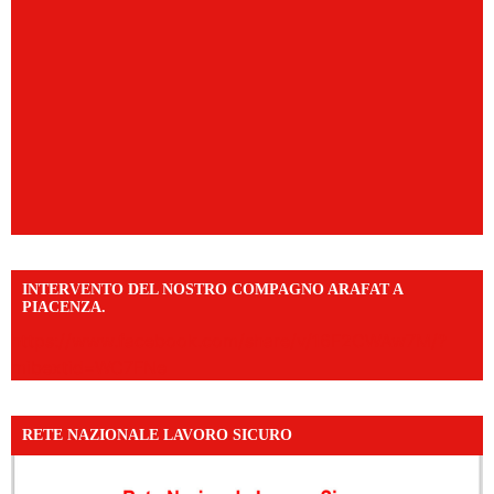
INTERVENTO DEL NOSTRO COMPAGNO ARAFAT A
PIACENZA.
https://www.facebook.com/share/v/16F2CWAw7M/?
mibextid=WC7FNe
RETE NAZIONALE LAVORO SICURO