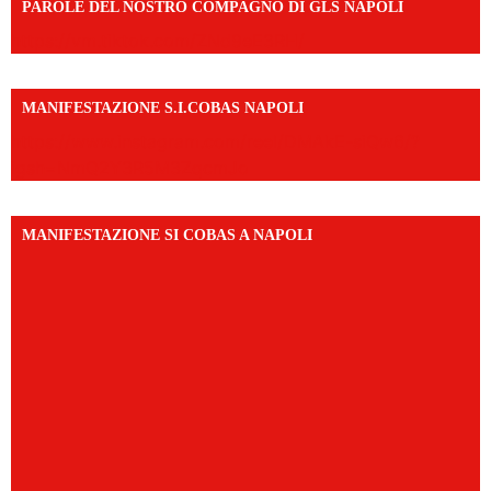
PAROLE DEL NOSTRO COMPAGNO DI GLS NAPOLI
https://vm.tiktok.com/ZNd9eE3RH/
MANIFESTAZIONE S.I.COBAS NAPOLI
https://www.instagram.com/reel/DMAkE-siQw6/?
igsh=NmQ2Y3R5M3ZqcmJo
MANIFESTAZIONE SI COBAS A NAPOLI