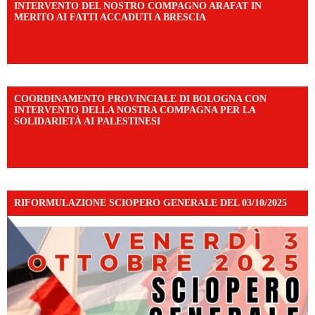
INTERVENTO DEL NOSTRO COMPAGNO ARAFAT IN
MERITO AI FATTI ACCADUTI A BRESCIA
https://www.facebook.com/share/v/1DDi3eq4FZ/?
mibextid=WC7FNe
COORDINAMENTO PROVINCIALE DI BOLOGNA CON
INTERVENTO DELLA NOSTRA COMPAGNA PER LA
SOLIDARIETÀ AI PALESTINESI
https://www.facebook.com/share/v/198LfVj3Y6/?
mibextid=WC7FNe
RIFORMULAZIONE SCIOPERO GENERALE DEL 03/10/2025