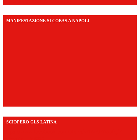
igsh=NmQ2Y3R5M3ZqcmJo
MANIFESTAZIONE SI COBAS A NAPOLI
SCIOPERO GLS LATINA
https://www.facebook.com/share/v/1An9YA8yfq/?
mibextid=UalRPS