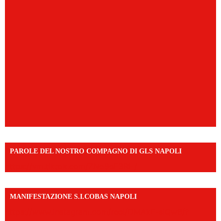
PAROLE DEL NOSTRO COMPAGNO DI GLS NAPOLI
https://vm.tiktok.com/ZNd9eE3RH/
MANIFESTAZIONE S.I.COBAS NAPOLI
https://www.instagram.com/reel/DMAkE-siQw6/?