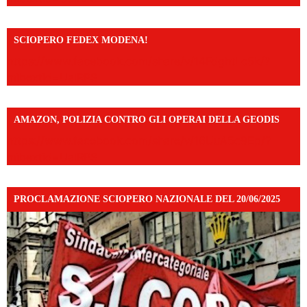
SCIOPERO FEDEX MODENA!
https://www.facebook.com/share/v/14FdghtLc5k/?
mibextid=UalRPS
AMAZON, POLIZIA CONTRO GLI OPERAI DELLA GEODIS
https://www.facebook.com/share/v/16UuA5c9Ep/?
mibextid=UalRPS
PROCLAMAZIONE SCIOPERO NAZIONALE DEL 20/06/2025