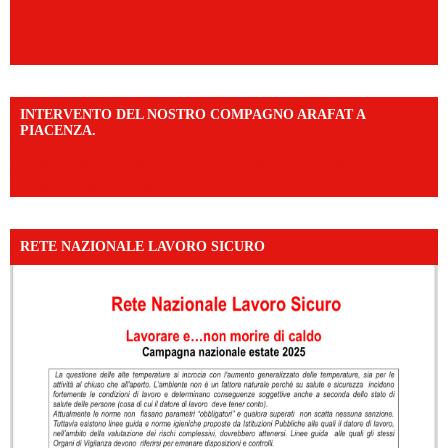
INTERVENTO DEL NOSTRO COMPAGNO ARAFAT A
PIACENZA.
https://www.facebook.com/share/v/16F2CWAw7M/?
mibextid=WC7FNe
RETE NAZIONALE LAVORO SICURO