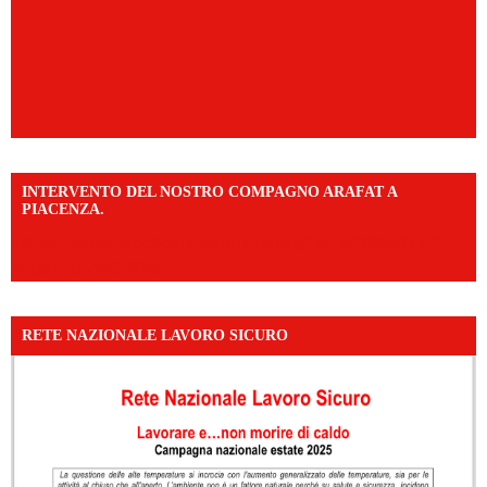
INTERVENTO DEL NOSTRO COMPAGNO ARAFAT A
PIACENZA.
https://www.facebook.com/share/v/16F2CWAw7M/?
mibextid=WC7FNe
RETE NAZIONALE LAVORO SICURO