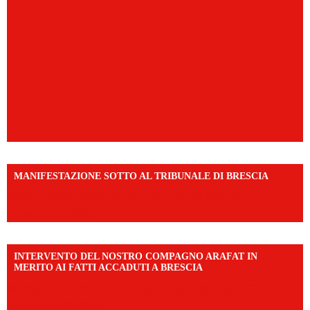
MANIFESTAZIONE SOTTO AL TRIBUNALE DI BRESCIA
https://www.facebook.com/share/r/1EMnKDDtxc/?
mibextid=UalRPS
INTERVENTO DEL NOSTRO COMPAGNO ARAFAT IN
MERITO AI FATTI ACCADUTI A BRESCIA
https://www.facebook.com/share/v/1DDi3eq4FZ/?
mibextid=WC7FNe