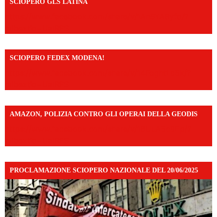
SCIOPERO GLS LATINA
https://www.facebook.com/share/v/1An9YA8yfq/?
mibextid=UalRPS
SCIOPERO FEDEX MODENA!
https://www.facebook.com/share/v/14FdghtLc5k/?
mibextid=UalRPS
AMAZON, POLIZIA CONTRO GLI OPERAI DELLA GEODIS
https://www.facebook.com/share/v/16UuA5c9Ep/?
mibextid=UalRPS
PROCLAMAZIONE SCIOPERO NAZIONALE DEL 20/06/2025