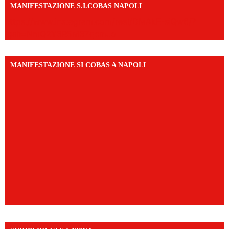
MANIFESTAZIONE S.I.COBAS NAPOLI
https://www.instagram.com/reel/DMAkE-siQw6/?
igsh=NmQ2Y3R5M3ZqcmJo
MANIFESTAZIONE SI COBAS A NAPOLI