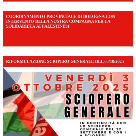
COORDINAMENTO PROVINCIALE DI BOLOGNA CON
INTERVENTO DELLA NOSTRA COMPAGNA PER LA
SOLIDARIETÀ AI PALESTINESI
https://www.facebook.com/share/v/198LfVj3Y6/?
mibextid=WC7FNe
RIFORMULAZIONE SCIOPERO GENERALE DEL 03/10/2025