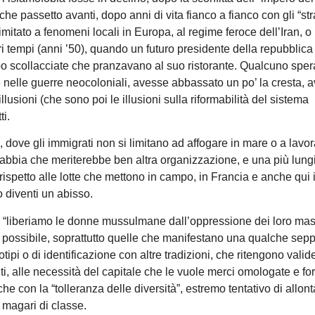
che passetto avanti, dopo anni di vita fianco a fianco con gli “stra
mitato a fenomeni locali in Europa, al regime feroce dell’Iran, o
tri tempi (anni ’50), quando un futuro presidente della repubblica
po scollacciate che pranzavano al suo ristorante. Qualcuno spe
te nelle guerre neocoloniali, avesse abbassato un po’ la cresta, 
lusioni (che sono poi le illusioni sulla riformabilità del sistema
ti.
a, dove gli immigrati non si limitano ad affogare in mare o a lavo
abbia che meriterebbe ben altra organizzazione, e una più lung
spetto alle lotte che mettono in campo, in Francia e anche qui in 
ro diventi un abisso.
e “liberiamo le donne mussulmane dall’oppressione dei loro mas
è possibile, soprattutto quelle che manifestano una qualche sep
eotipi o di identificazione con altre tradizioni, che ritengono valid
ti, alle necessità del capitale che le vuole merci omologate e fo
he con la “tolleranza delle diversità”, estremo tentativo di allont
 magari di classe.