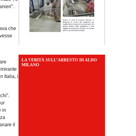
nieri”.
rava che
avesse
LA VERITÀ SULL’ARRESTO DI ALDO
rare
MILANO
imirante
Italia, i
chi”.
pur
e in
rza
anare il