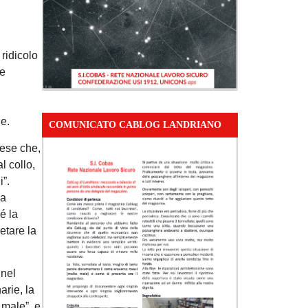
 ridicolo
he
e.
COMUNICATO CABLOG LANDRIANO
aese che,
al collo,
”.
sa
é la
etare la
 nel
arie, la
 male”, e