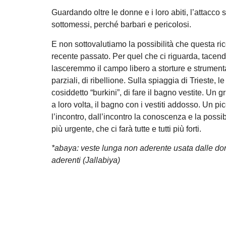
Guardando oltre le donne e i loro abiti, l’attacco
sottomessi, perché barbari e pericolosi.
E non sottovalutiamo la possibilità che questa ric
recente passato. Per quel che ci riguarda, tacendo
lasceremmo il campo libero a storture e strument
parziali, di ribellione. Sulla spiaggia di Trieste,
cosiddetto “burkini”, di fare il bagno vestite. Un g
a loro volta, il bagno con i vestiti addosso. Un p
l’incontro, dall’incontro la conoscenza e la poss
più urgente, che ci farà tutte e tutti più forti.
*abaya: veste lunga non aderente usata dalle don
aderenti (Jallabiya)