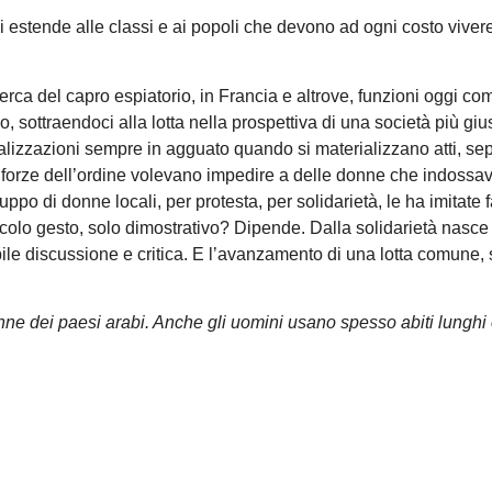
 si estende alle classi e ai popoli che devono ad ogni costo viver
erca del capro espiatorio, in Francia e altrove, funzioni oggi co
, sottraendoci alla lotta nella prospettiva di una società più giu
alizzazioni sempre in agguato quando si materializzano atti, se
 le forze dell’ordine volevano impedire a delle donne che indossav
ruppo di donne locali, per protesta, per solidarietà, le ha imitate
iccolo gesto, solo dimostrativo? Dipende. Dalla solidarietà nasce
ibile discussione e critica. E l’avanzamento di una lotta comune
ne dei paesi arabi. Anche gli uomini usano spesso abiti lunghi