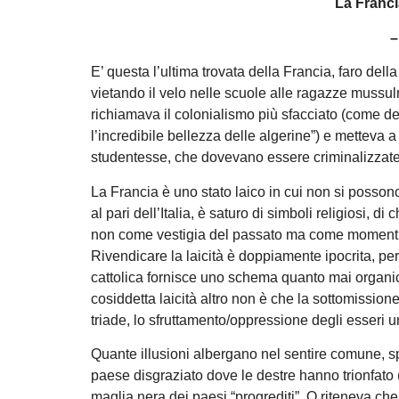
La Franci
–
E’ questa l’ultima trovata della Francia, faro della
vietando il velo nelle scuole alle ragazze mussul
richiamava il colonialismo più sfacciato (come de
l’incredibile bellezza delle algerine”) e metteva a 
studentesse, che dovevano essere criminalizzate
La Francia è uno stato laico in cui non si possono
al pari dell’Italia, è saturo di simboli religiosi, di
non come vestigia del passato ma come momenti di 
Rivendicare la laicità è doppiamente ipocrita, pe
cattolica fornisce uno schema quanto mai organico 
cosiddetta laicità altro non è che la sottomissione
triade, lo sfruttamento/oppressione degli esseri u
Quante illusioni albergano nel sentire comune, sp
paese disgraziato dove le destre hanno trionfato (
maglia nera dei paesi “progrediti”. O riteneva che 