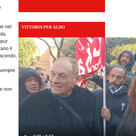
e
me nel
VITTORIA PER ALDO
sta,
ppur
ano il
 facendo,
, sempre
 e non