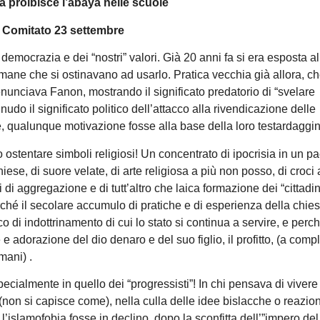
a proibisce l’abaya nelle scuole
 Comitato 23 settembre
 democrazia e dei “nostri” valori. Già 20 anni fa si era esposta al
mane che si ostinavano ad usarlo. Pratica vecchia già allora, c
nunciava Fanon, mostrando il significato predatorio di “svelare
nudo il significato politico dell’attacco alla rivendicazione delle
, qualunque motivazione fosse alla base della loro testardaggin
 ostentare simboli religiosi! Un concentrato di ipocrisia in un p
 chiese, di suore velate, di arte religiosa a più non posso, di croci 
aggregazione e di tutt’altro che laica formazione dei “cittadini
rché il secolare accumulo di pratiche e di esperienza della chie
di indottrinamento di cui lo stato si continua a servire, e perch
 e adorazione del dio denaro e del suo figlio, il profitto, (a compl
mani) .
ecialmente in quello dei “progressisti”! In chi pensava di vivere
non si capisce come), nella culla delle idee bislacche o reazion
l’islamofobia fosse in declino, dopo la sconfitta dell’”impero del