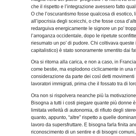
che il rispetto e l’integrazione avessero fatto qual
O che l’oscurantismo fosse qualcosa di esotico, li
all’ipocrisia degli sceicchi, o che fosse cosa d’al
redarguiva energicamente le signore un po’ trop
l’arroganza occidentale, dopo le ripetute sconfit
riesumato un po’ di pudore. Chi coltivava queste il
capitalistico) è stato sonoramente smentito dai fat
Ora si ritorna alla carica, e non a caso, in Franci
come bestie, ma esplodono ciclicamente in una r
considerazione da parte dei così detti movimenti ri
lavoratori immigrati, prima che il fossato tra di lo
Ora non si rispolvera neanche più la motivazion
Bisogna a tutti i costi piegare quante più donne 
limitata velleità di autonomia, di rifiuto degli ster
quanto, appunto, “altre” rispetto a quelle dominan
lavoro da supersfruttare. E bisogna farla finita anc
riconoscimento di un sentire e di bisogni comuni,