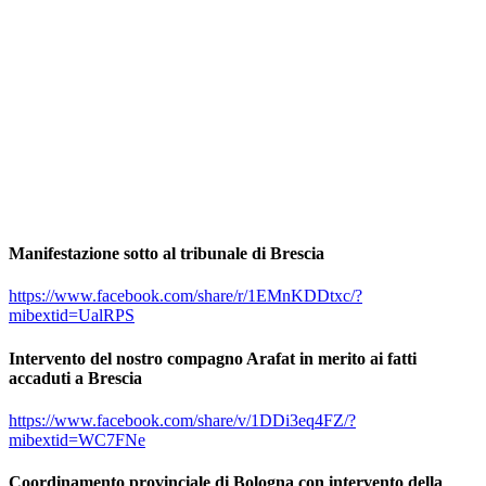
Manifestazione sotto al tribunale di Brescia
https://www.facebook.com/share/r/1EMnKDDtxc/?
mibextid=UalRPS
Intervento del nostro compagno Arafat in merito ai fatti
accaduti a Brescia
https://www.facebook.com/share/v/1DDi3eq4FZ/?
mibextid=WC7FNe
Coordinamento provinciale di Bologna con intervento della