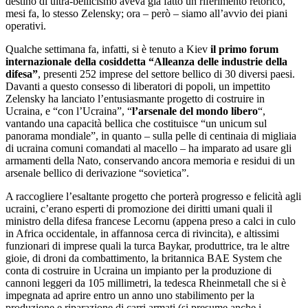
destino di ultra-bellicismo aveva già fatto un riferimento retorico,
mesi fa, lo stesso Zelensky; ora – però – siamo all’avvio dei piani
operativi.
Qualche settimana fa, infatti, si è tenuto a Kiev
il primo forum
internazionale della cosiddetta “Alleanza delle industrie della
difesa”
, presenti 252 imprese del settore bellico di 30 diversi paesi.
Davanti a questo consesso di liberatori di popoli, un impettito
Zelensky ha lanciato l’entusiasmante progetto di costruire in
Ucraina, e “con l’Ucraina”, “
l’arsenale del mondo libero
“,
vantando una capacità bellica che costituisce “un unicum sul
panorama mondiale”, in quanto – sulla pelle di centinaia di migliaia
di ucraina comuni comandati al macello – ha imparato ad usare gli
armamenti della Nato, conservando ancora memoria e residui di un
arsenale bellico di derivazione “sovietica”.
A raccogliere l’esaltante progetto che porterà progresso e felicità agli
ucraini, c’erano esperti di promozione dei diritti umani quali il
ministro della difesa francese Lecornu (appena preso a calci in culo
in Africa occidentale, in affannosa cerca di rivincita), e altissimi
funzionari di imprese quali la turca Baykar, produttrice, tra le altre
gioie, di droni da combattimento, la britannica BAE System che
conta di costruire in Ucraina un impianto per la produzione di
cannoni leggeri da 105 millimetri, la tedesca Rheinmetall che si è
impegnata ad aprire entro un anno uno stabilimento per la
produzione e riparazione di carri armati (si presume anche i