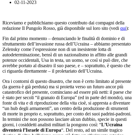
02-11-2023
Riceviamo e pubblichiamo questo contributo dai compagni della
redazione Il Pungolo Rosso, già disponibile sul loro sito (vedi
qui
):
Fin dal primo momento – denunciando le finalità di dominio e di
sfruttamento dell’invasione russa dell’Ucraina – abbiamo presentato
Zelensky come l’espressione non di un inesistente lotta di
autodeterminazione, bensì di un nazionalismo in affitto alle grandi
potenze occidentali, Usa in testa, un uomo, se così si può dire, che
avrebbe portato al disastro il suo paese, e – soprattutto, è questo che
ci riguarda direttamente – il proletariato dell’Ucraina.
Ora i contorni di questo disastro, che non è certo limitato al presente
(la guerra è già perduta) ma si proietta verso un futuro ancor più
catastrofico del presente, cominciano ad essere più netti: il paese che
è stato per secoli “il granaio di Europa” (ed in parte del mondo), una
fonte di vita e di riproduzione della vita cioè, si appresta a diventare
“un hub degli armamenti”, un centro della produzione di strumenti
di morte in proprio e, soprattutto, per conto dei suoi padrini-padroni.
In termini che non possono lasciare alcun dubbio, specie in questi
giorni, i cosiddetti analisti militari la pongono così: “
L’Ucraina
diventerà l’Israele di Europa
“. Del resto, ad un simile tragico