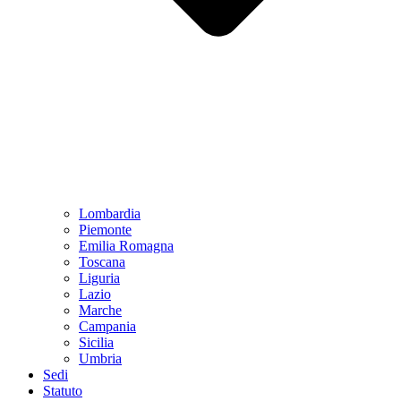
Lombardia
Piemonte
Emilia Romagna
Toscana
Liguria
Lazio
Marche
Campania
Sicilia
Umbria
Sedi
Statuto