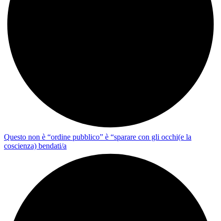
Questo non è “ordine pubblico” è “sparare con gli occhi(e la
coscienza) bendati/a