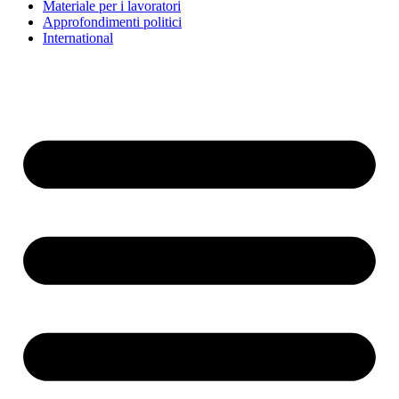
Materiale per i lavoratori
Approfondimenti politici
International