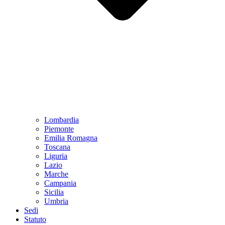
Lombardia
Piemonte
Emilia Romagna
Toscana
Liguria
Lazio
Marche
Campania
Sicilia
Umbria
Sedi
Statuto