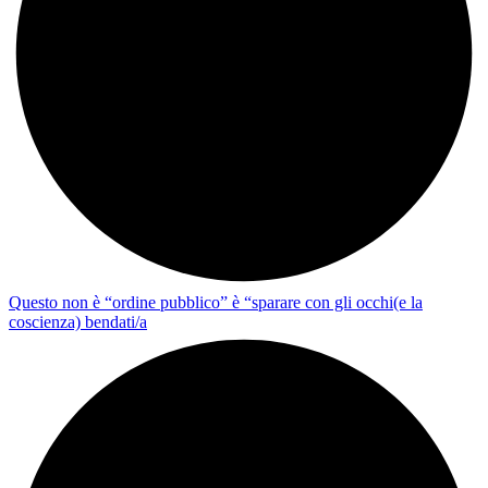
Questo non è “ordine pubblico” è “sparare con gli occhi(e la
coscienza) bendati/a