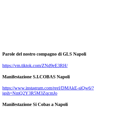
Parole del nostro compagno di GLS Napoli
https://vm.tiktok.com/ZNd9eE3RH/
Manifestazione S.I.COBAS Napoli
https://www.instagram.com/reel/DMAkE-siQw6/?
igsh=NmQ2Y3R5M3ZqcmJo
Manifestazione Si Cobas a Napoli